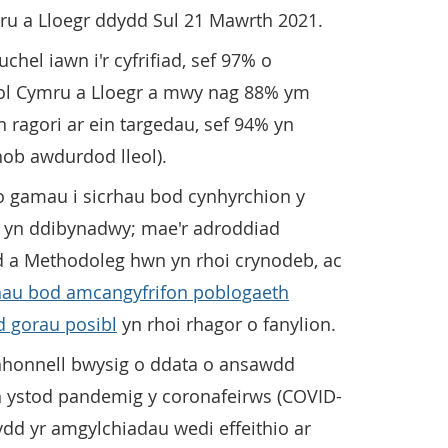
ru a Lloegr ddydd Sul 21 Mawrth 2021.
el iawn i'r cyfrifiad, sef 97% o
rol Cymru a Lloegr a mwy nag 88% ym
 ragori ar ein targedau, sef 94% yn
ob awdurdod lleol).
 gamau i sicrhau bod cynhyrchion y
c yn ddibynadwy; mae'r adroddiad
a Methodoleg hwn yn rhoi crynodeb, ac
hau bod amcangyfrifon poblogaeth
d gorau posibl
yn rhoi rhagor o fanylion.
ynhonnell bwysig o ddata o ansawdd
 ystod pandemig y coronafeirws (COVID-
ydd yr amgylchiadau wedi effeithio ar