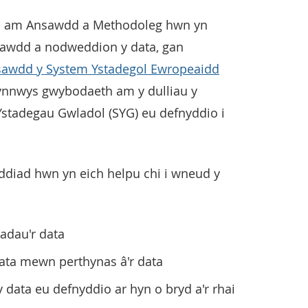
h am Ansawdd a Methodoleg hwn yn
wdd a nodweddion y data, gan
awdd y System Ystadegol Ewropeaidd
ynnwys gwybodaeth am y dulliau y
stadegau Gwladol (SYG) eu defnyddio i
ddiad hwn yn eich helpu chi i wneud y
iadau'r data
data mewn perthynas â'r data
 data eu defnyddio ar hyn o bryd a'r rhai