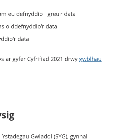
om eu defnyddio i greu'r data
as o ddefnyddio'r data
yddio'r data
s ar gyfer Cyfrifiad 2021 drwy
gwblhau
sig
 Ystadegau Gwladol (SYG), gynnal