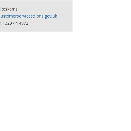
 Roskams
customerservices@ons.gov.uk
4 1329 44 4972