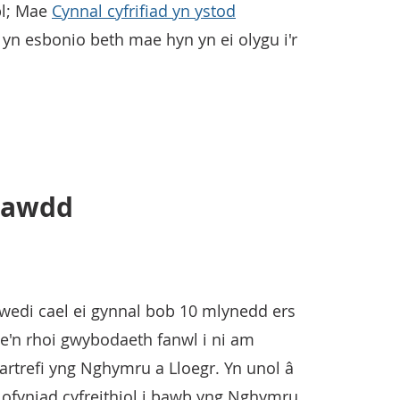
bl; Mae
Cynnal cyfrifiad yn ystod
yn esbonio beth mae hyn yn ei olygu i'r
sawdd
 wedi cael ei gynnal bob 10 mlynedd ers
e'n rhoi gwybodaeth fanwl i ni am
artrefi yng Nghymru a Lloegr. Yn unol â
n ofyniad cyfreithiol i bawb yng Nghymru