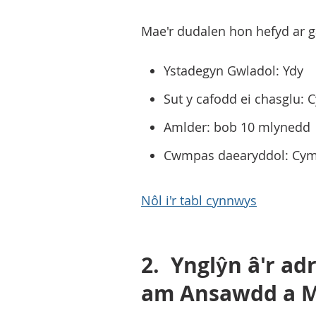
Mae'r dudalen hon hefyd ar 
Ystadegyn Gwladol: Ydy
Sut y cafodd ei chasglu: C
Amlder: bob 10 mlynedd
Cwmpas daearyddol: Cymr
Nôl i'r tabl cynnwys
2.
Ynglŷn â'r a
am Ansawdd a 