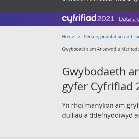
Data a 
Home
People, population and c
Gwybodaeth am Ansawdd a Methodoleg
Gwybodaeth am
gyfer Cyfrifiad
Yn rhoi manylion am gryf
dulliau a ddefnyddiwyd ar