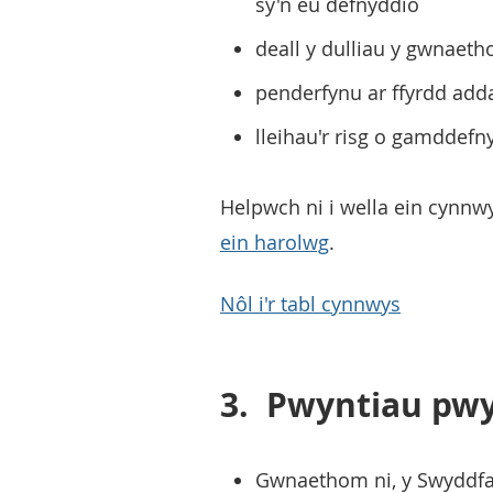
sy'n eu defnyddio
deall y dulliau y gwnaeth
penderfynu ar ffyrdd add
lleihau'r risg o gamddefn
Helpwch ni i wella ein cynnwy
ein harolwg
.
Nôl i'r tabl cynnwys
3.
Pwyntiau pwy
Gwnaethom ni, y Swyddfa