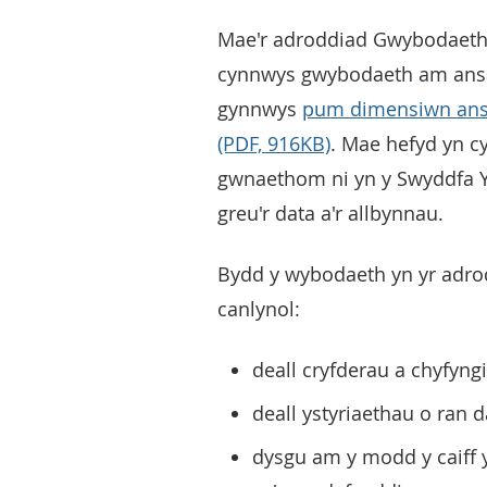
Mae'r adroddiad Gwybodaet
cynnwys gwybodaeth am ansa
gynnwys
pum dimensiwn ans
(PDF, 916KB)
. Mae hefyd yn c
gwnaethom ni yn y Swyddfa Y
greu'r data a'r allbynnau.
Bydd y wybodaeth yn yr adro
canlynol:
deall cryfderau a chyfyng
deall ystyriaethau o ran 
dysgu am y modd y caiff y