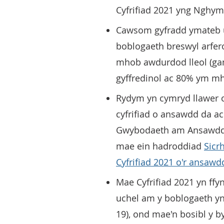
Cyfrifiad 2021 yng Nghym
Cawsom gyfradd ymateb uch
boblogaeth breswyl arfe
mhob awdurdod lleol (gan
gyffredinol ac 80% ym mh
Rydym yn cymryd llawer o
cyfrifiad o ansawdd da a
Gwybodaeth am Ansawdd 
mae ein hadroddiad
Sicr
Cyfrifiad 2021 o'r ansawd
Mae Cyfrifiad 2021 yn ff
uchel am y boblogaeth yn
19), ond mae'n bosibl y b