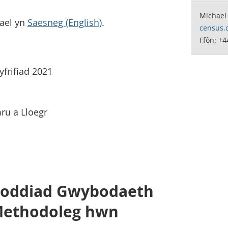
Michael
gael yn
Saesneg (English)
.
census.
Ffôn: +4
yfrifiad 2021
u a Lloegr
droddiad Gwybodaeth
Methodoleg hwn