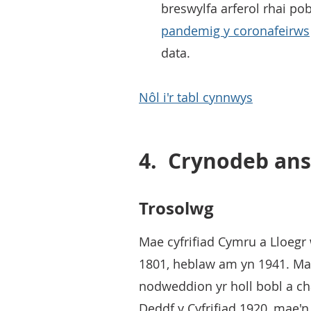
breswylfa arferol rhai po
pandemig y coronafeirws
data.
Nôl i'r tabl cynnwys
4.
Crynodeb an
Trosolwg
Mae cyfrifiad Cymru a Lloegr
1801, heblaw am yn 1941. Ma
nodweddion yr holl bobl a ch
Deddf y Cyfrifiad 1920, mae'