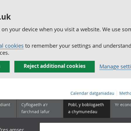
.uk
ed on your device when you visit a website. We use so
al cookies
to remember your settings and understand 
ces.
s
Reject additional cookies
Manage sett
Calendar datganiadau
Metho
diant
Cyflogaeth a'r
Pobl, y boblogaeth
Yr econ
farchnad lafur
a chymunedau
yfres amser