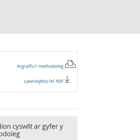
Argraffu'r
methodoleg
Lawrlwytho fel PDF
ion cyswllt ar gyfer y
odoleg