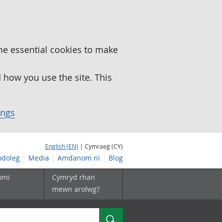
me essential cookies to make
how you use the site. This
ings
English (EN)
| Cymraeg (CY)
doleg
Media
Amdanom ni
Blog
omi
Cymryd rhan
mewn arolwg?
Chwilio