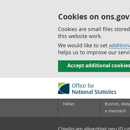
Cookies on ons.gov
Cookies are small files stor
this website work.
We would like to set
addition
helps us to improve our servi
Accept additional cookie
Hafan
Busnes, diwy
a masnach
Chwilio am allweddair neu ID c