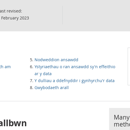
ast revised:
 February 2023
Nodweddion ansawdd
th am
Ystyriaethau o ran ansawdd sy'n effeithio
ar y data
Y dulliau a ddefnyddir i gynhyrchu'r data
Gwybodaeth arall
Manyl
allbwn
meth