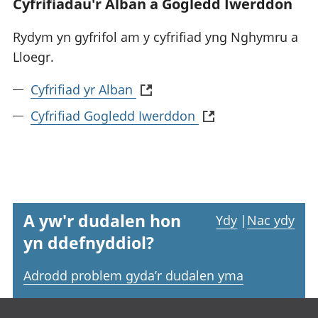
Cyfrifiadau'r Alban a Gogledd Iwerddon
Rydym yn gyfrifol am y cyfrifiad yng Nghymru a
Lloegr.
Cyfrifiad yr Alban
Cyfrifiad Gogledd Iwerddon
A yw'r dudalen hon
Ydy
|
Nac ydy
yn ddefnyddiol?
Adrodd problem gyda’r dudalen yma
Footer links