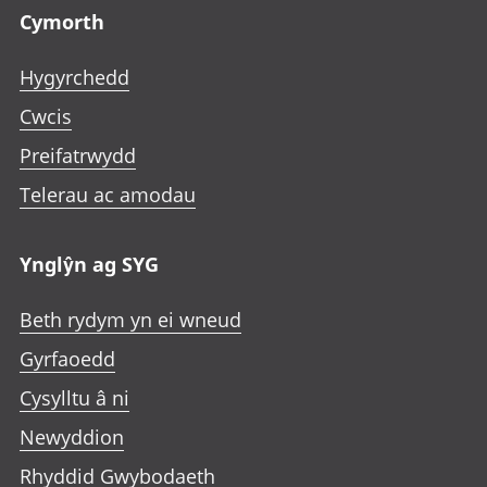
Cymorth
Hygyrchedd
Cwcis
Preifatrwydd
Telerau ac amodau
Ynglŷn ag SYG
Beth rydym yn ei wneud
Gyrfaoedd
Cysylltu â ni
Newyddion
Rhyddid Gwybodaeth