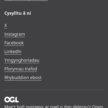
Cysylltu â ni
X
Instagram
Facebook
LinkedIn
Ymgynghoriadau
Fforymau trafod
Rhybuddion ebost
Mae'r holl gynnwys ar gael o dan delerau'r
Open