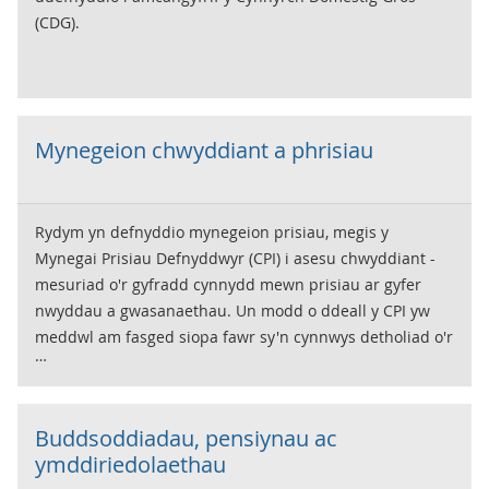
(CDG).
Mynegeion chwyddiant a phrisiau
Rydym yn defnyddio mynegeion prisiau, megis y
Mynegai Prisiau Defnyddwyr (CPI) i asesu chwyddiant -
mesuriad o'r gyfradd cynnydd mewn prisiau ar gyfer
nwyddau a gwasanaethau. Un modd o ddeall y CPI yw
meddwl am fasged siopa fawr sy'n cynnwys detholiad o'r
nwyddau a'r gwasanaethau a brynir gan aelwydydd.
Mae'r CPI yn amcangyfrif newidiadau i gyfanswm cost y
fasged hon.
Buddsoddiadau, pensiynau ac
ymddiriedolaethau