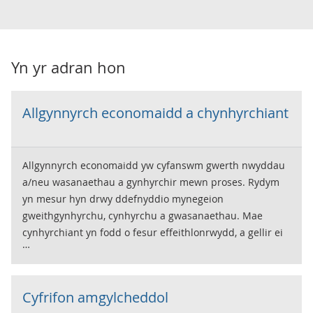
Yn yr adran hon
Allgynnyrch economaidd a chynhyrchiant
Allgynnyrch economaidd yw cyfanswm gwerth nwyddau
a/neu wasanaethau a gynhyrchir mewn proses. Rydym
yn mesur hyn drwy ddefnyddio mynegeion
gweithgynhyrchu, cynhyrchu a gwasanaethau. Mae
cynhyrchiant yn fodd o fesur effeithlonrwydd, a gellir ei
fynegi fel cymhareb o'r allgynnyrch yn erbyn y mewnbwn
dros gyfnod amser penodol; er enghraifft, allgynnyrch
fesul unigolyn bob awr.
Cyfrifon amgylcheddol