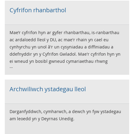
gyfer y Cynnyrch Domestig Gros (CDG), mynegeion
Cyfrifon rhanbarthol
gwasanaethau, gweithgynhyrchu a chynhyrchu ac
ystadegau eraill.
Mae’r cyfrifon hyn ar gyfer rhanbarthau, is-ranbarthau
ac ardaloedd lleol y DU, ac mae'r rhain yn cael eu
cynhyrchu yn unol â'r un cysyniadau a diffiniadau a
ddefnyddir yn y Cyfrifon Gwladol. Mae'r cyfrifon hyn yn
ei wneud yn bosibl gwneud cymariaethau rhwng
rhanbarthau ac yn erbyn y cyfartaledd yn y DU. Mae'r
ystadegau allweddol yma yn ystadegau a ffigurau
Gwerth Ychwanegol Gros rhanbarthol ar Incwm Gwario
Archwiliwch ystadegau lleol
Gros Aelwydydd rhanbarthol.
Darganfyddwch, cymharwch, a dewch yn fyw ystadegau
am leoedd yn y Deyrnas Unedig.