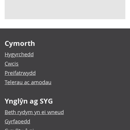
Footer links
Cymorth
Hygyrchedd
Cwcis
Preifatrwydd
Telerau ac amodau
Ynglŷn ag SYG
Beth rydym yn ei wneud
Gyrfaoedd