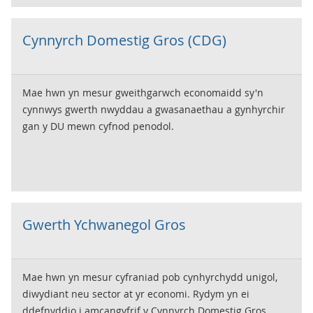
Cynnyrch Domestig Gros (CDG)
Mae hwn yn mesur gweithgarwch economaidd sy'n
cynnwys gwerth nwyddau a gwasanaethau a gynhyrchir
gan y DU mewn cyfnod penodol.
Gwerth Ychwanegol Gros
Mae hwn yn mesur cyfraniad pob cynhyrchydd unigol,
diwydiant neu sector at yr economi. Rydym yn ei
ddefnyddio i amcangyfrif y Cynnyrch Domestig Gros