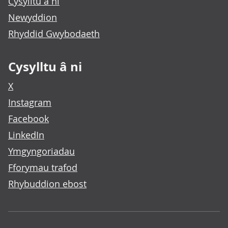
Cysylltu â ni
Newyddion
Rhyddid Gwybodaeth
Cysylltu â ni
X
Instagram
Facebook
LinkedIn
Ymgyngoriadau
Fforymau trafod
Rhybuddion ebost