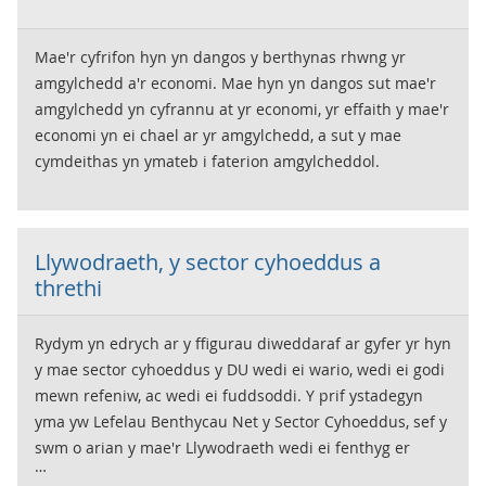
Mae'r cyfrifon hyn yn dangos y berthynas rhwng yr
amgylchedd a'r economi. Mae hyn yn dangos sut mae'r
amgylchedd yn cyfrannu at yr economi, yr effaith y mae'r
economi yn ei chael ar yr amgylchedd, a sut y mae
cymdeithas yn ymateb i faterion amgylcheddol.
Llywodraeth, y sector cyhoeddus a
threthi
Rydym yn edrych ar y ffigurau diweddaraf ar gyfer yr hyn
y mae sector cyhoeddus y DU wedi ei wario, wedi ei godi
mewn refeniw, ac wedi ei fuddsoddi. Y prif ystadegyn
yma yw Lefelau Benthycau Net y Sector Cyhoeddus, sef y
swm o arian y mae'r Llywodraeth wedi ei fenthyg er
mwyn llenwi'r bwlch rhwng refeniw a gwariant.