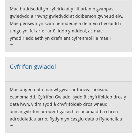
Mae buddsoddi yn cyfeirio at y llif arian o gwmpas
gwledydd a rhwng gwledydd at ddibenion gwneud elw.
Mae pensiwn yn swm penodedig a delir yn rheolaidd i
unigolyn, fel arfer ar ôl iddo ymddeol, ac mae
ymddiriedolaeth yn drefniant cyfreithiol lle mae 1
'ymddiriedolwr' neu fwy yn cael ei wneud yn gyfrifol yn
gyfreithiol am ddal asedau. Mae'r ystadegau yma yn
cynnwys llifau net i'r DU, ffigurau ar nifer y bobl sy'n dal
Cyfrifon gwladol
pensiynau o wahanol fathau, a buddsoddiadau a wnaed
gan amryw fathau o ymddiriedolaethau.
Mae angen data manwl gywir ar lunwyr polisïau
economaidd. Cyfrifon Gwladol sydd â chyfrifoldeb dros y
data hwn, y tîm sydd â chyfrifoldeb dros wneud
amcangyfrifon am weithgarwch economaidd a chreu
adroddiadau arno. Rydym yn casglu data o ffynonellau
megis busnesau, gweithgynhyrchwyr a darparwyr
gwasanaethau fel ein bod yn gallu cynhyrchu ffigurau ar