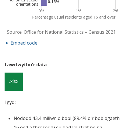
Embed code
Lawrlwytho'r data
.xlsx
I gyd:
Nododd 43.4 miliwn o bobl (89.4% o'r boblogaeth
16 oed a throsodd) eu bod yn strêt neu'n