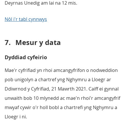
Deyrnas Unedig am lai na 12 mis.
Nôl i'r tabl cynnwys
7.
Mesur y data
Dyddiad cyfeirio
Mae'r cyfrifiad yn rhoi amcangyfrifon o nodweddion
pob unigolyn a chartref yng Nghymru a Lloegr ar
Ddiwrnod y Cyfrifiad, 21 Mawrth 2021. Caiff ei gynnal
unwaith bob 10 mlynedd ac mae'n rhoi'r amcangyfrif
mwyaf cywir o'r holl bobl a chartrefi yng Nghymru a
Lloegr i ni.