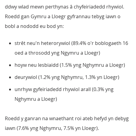
ddwy wlad mewn perthynas â chyfeiriadedd rhywiol.
Roedd gan Gymru a Lloegr gyfrannau tebyg iawn o
bobl a nododd eu bod yn:
strêt neu'n heterorywiol (89.4% o'r boblogaeth 16
oed a throsodd yng Ngymru a Lloegr)
hoyw neu lesbiaidd (1.5% yng Nghymru a Lloegr)
deurywiol (1.2% yng Nghymru, 1.3% yn Lloegr)
unrhyw gyfeiriadedd rhywiol arall (0.3% yng
Nghymru a Lloegr)
Roedd y ganran na wnaethant roi ateb hefyd yn debyg
iawn (7.6% yng Nghymru, 7.5% yn Lloegr).