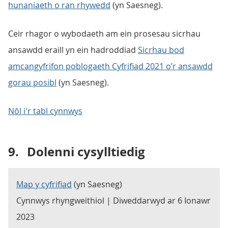
hunaniaeth o ran rhywedd
(yn Saesneg).
Ceir rhagor o wybodaeth am ein prosesau sicrhau
ansawdd eraill yn ein hadroddiad
Sicrhau bod
amcangyfrifon poblogaeth Cyfrifiad 2021 o’r ansawdd
gorau posibl
(yn Saesneg).
Nôl i'r tabl cynnwys
9.
Dolenni cysylltiedig
Map y cyfrifiad
(yn Saesneg)
Cynnwys rhyngweithiol | Diweddarwyd ar 6 Ionawr
2023