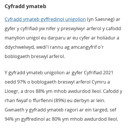
Cyfradd ymateb
Cyfradd ymateb gyffredinol unigolion
(yn Saesneg) ar
gyfer y cyfrifiad yw nifer y preswylwyr arferol y cafodd
manylion unigol eu darparu ar eu cyfer ar holiadur a
ddychwelwyd, wedi'i rannu ag amcangyfrif o'r
boblogaeth breswyl arferol.
Y gyfradd ymateb unigolion ar gyfer Cyfrifiad 2021
oedd 97% o boblogaeth breswyl arferol Cymru a
Lloegr, a dros 88% ym mhob awdurdod lleol. Cafodd y
rhan fwyaf o ffurflenni (89%) eu derbyn ar lein.
Gwnaeth y gyfradd ymateb ragori ar ein targed, sef
94% yn gyffredinol ac 80% ym mhob awdurdod lleol.