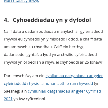
Nôl i'r tabl cynnwys
4.
Cyhoeddiadau yn y dyfodol
Caiff data a dadansoddiadau manylach ar gyfeiriadedd
rhywiol eu cyhoeddi yn y misoedd i ddod, a chaiff data
amlamryweb eu rhyddhau. Caiff ein herthygl
dadansoddi gyntaf, a fydd yn archwilio cyfeiriadedd
rhywiol yn ôl oedran a rhyw, ei chyhoeddi ar 25 Ionawr.
Darllenwch fwy am ein
cynlluniau datganiadau ar gyfer
cyfeiriadedd rhywiol a hunaniaeth o ran rhywedd
(yn
Saesneg) a'n
cynlluniau datganiadau ar gyfer Cyfrifiad
2021
yn fwy cyffredinol.