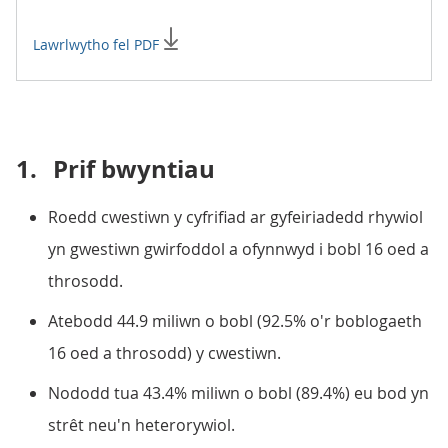
Lawrlwytho fel PDF
1.
Prif bwyntiau
Roedd cwestiwn y cyfrifiad ar gyfeiriadedd rhywiol
yn gwestiwn gwirfoddol a ofynnwyd i bobl 16 oed a
throsodd.
Atebodd 44.9 miliwn o bobl (92.5% o'r boblogaeth
16 oed a throsodd) y cwestiwn.
Nododd tua 43.4% miliwn o bobl (89.4%) eu bod yn
strêt neu'n heterorywiol.