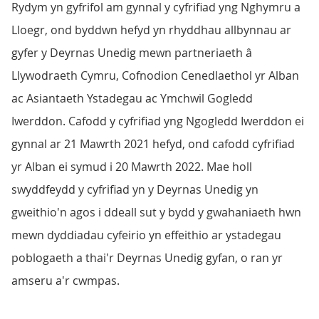
Rydym yn gyfrifol am gynnal y cyfrifiad yng Nghymru a
Lloegr, ond byddwn hefyd yn rhyddhau allbynnau ar
gyfer y Deyrnas Unedig mewn partneriaeth â
Llywodraeth Cymru, Cofnodion Cenedlaethol yr Alban
ac Asiantaeth Ystadegau ac Ymchwil Gogledd
Iwerddon. Cafodd y cyfrifiad yng Ngogledd Iwerddon ei
gynnal ar 21 Mawrth 2021 hefyd, ond cafodd cyfrifiad
yr Alban ei symud i 20 Mawrth 2022. Mae holl
swyddfeydd y cyfrifiad yn y Deyrnas Unedig yn
gweithio'n agos i ddeall sut y bydd y gwahaniaeth hwn
mewn dyddiadau cyfeirio yn effeithio ar ystadegau
poblogaeth a thai'r Deyrnas Unedig gyfan, o ran yr
amseru a'r cwmpas.