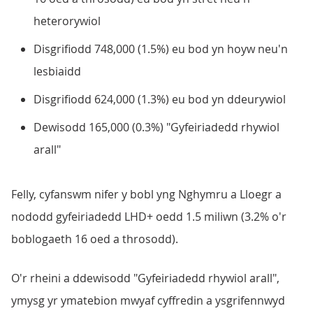
heterorywiol
Disgrifiodd 748,000 (1.5%) eu bod yn hoyw neu'n
lesbiaidd
Disgrifiodd 624,000 (1.3%) eu bod yn ddeurywiol
Dewisodd 165,000 (0.3%) "Gyfeiriadedd rhywiol
arall"
Felly, cyfanswm nifer y bobl yng Nghymru a Lloegr a
nododd gyfeiriadedd LHD+ oedd 1.5 miliwn (3.2% o'r
boblogaeth 16 oed a throsodd).
O'r rheini a ddewisodd "Gyfeiriadedd rhywiol arall",
ymysg yr ymatebion mwyaf cyffredin a ysgrifennwyd