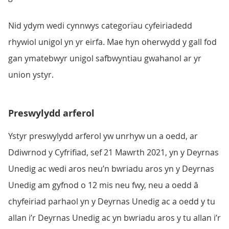
Nid ydym wedi cynnwys categorïau cyfeiriadedd
rhywiol unigol yn yr eirfa. Mae hyn oherwydd y gall fod
gan ymatebwyr unigol safbwyntiau gwahanol ar yr
union ystyr.
Preswylydd arferol
Ystyr preswylydd arferol yw unrhyw un a oedd, ar
Ddiwrnod y Cyfrifiad, sef 21 Mawrth 2021, yn y Deyrnas
Unedig ac wedi aros neu’n bwriadu aros yn y Deyrnas
Unedig am gyfnod o 12 mis neu fwy, neu a oedd â
chyfeiriad parhaol yn y Deyrnas Unedig ac a oedd y tu
allan i’r Deyrnas Unedig ac yn bwriadu aros y tu allan i’r