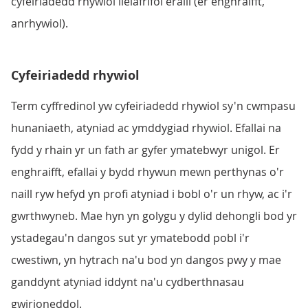
cyfeiriadedd rhywiol lleiafrifol eraill (er enghraifft,
anrhywiol).
Cyfeiriadedd rhywiol
Term cyffredinol yw cyfeiriadedd rhywiol sy'n cwmpasu
hunaniaeth, atyniad ac ymddygiad rhywiol. Efallai na
fydd y rhain yr un fath ar gyfer ymatebwyr unigol. Er
enghraifft, efallai y bydd rhywun mewn perthynas o'r
naill ryw hefyd yn profi atyniad i bobl o'r un rhyw, ac i'r
gwrthwyneb. Mae hyn yn golygu y dylid dehongli bod yr
ystadegau'n dangos sut yr ymatebodd pobl i'r
cwestiwn, yn hytrach na'u bod yn dangos pwy y mae
ganddynt atyniad iddynt na'u cydberthnasau
gwirioneddol.