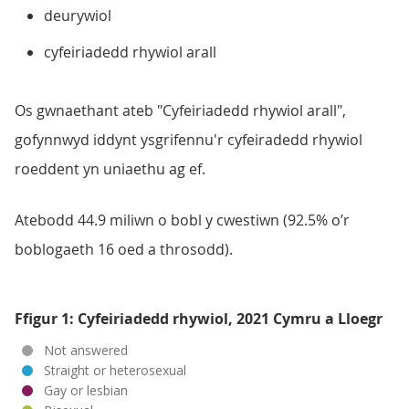
deurywiol
cyfeiriadedd rhywiol arall
Os gwnaethant ateb "Cyfeiriadedd rhywiol arall",
gofynnwyd iddynt ysgrifennu'r cyfeiradedd rhywiol
roeddent yn uniaethu ag ef.
Atebodd 44.9 miliwn o bobl y cwestiwn (92.5% o’r
boblogaeth 16 oed a throsodd).
Ffigur 1: Cyfeiriadedd rhywiol, 2021 Cymru a Lloegr