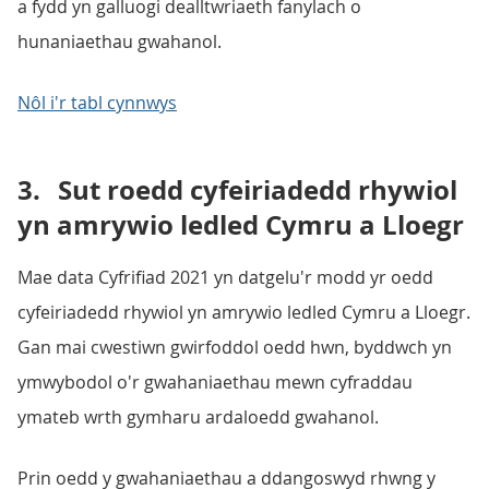
a fydd yn galluogi dealltwriaeth fanylach o
hunaniaethau gwahanol.
Nôl i'r tabl cynnwys
3.
Sut roedd cyfeiriadedd rhywiol
yn amrywio ledled Cymru a Lloegr
Mae data Cyfrifiad 2021 yn datgelu'r modd yr oedd
cyfeiriadedd rhywiol yn amrywio ledled Cymru a Lloegr.
Gan mai cwestiwn gwirfoddol oedd hwn, byddwch yn
ymwybodol o'r gwahaniaethau mewn cyfraddau
ymateb wrth gymharu ardaloedd gwahanol.
Prin oedd y gwahaniaethau a ddangoswyd rhwng y