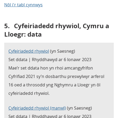
Nôl i'r tabl cynnwys
5.
Cyfeiriadedd rhywiol, Cymru a
Lloegr: data
Cyfeiriadedd rhywiol
(yn Saesneg)
Set ddata | Rhyddhawyd ar 6 Ionawr 2023
Mae’r set ddata hon yn rhoi amcangyfrifon
Cyfrifiad 2021 sy’n dosbarthu preswylwyr arferol
16 oed a throsodd yng Nghymru a Lloegr yn ôl
cyfeiriadedd rhywiol.
Cyfeiriadedd rhywiol (manwl)
(yn Saesneg)
Set ddata | Rhyddhawyd ar 6 Ionawr 2023