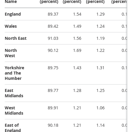
Name
(percent)
(percent)
(percent)
(percent)
England
89.37
1.54
1.29
0.10
Wales
89.42
1.49
1.24
0.10
North East
91.03
1.56
1.19
0.09
North
90.12
1.69
1.22
0.09
West
Yorkshire
89.75
1.43
1.31
0.10
and The
Humber
East
89.77
1.28
1.25
0.09
Midlands
West
89.91
1.21
1.06
0.08
Midlands
East of
90.18
1.21
1.14
0.09
England