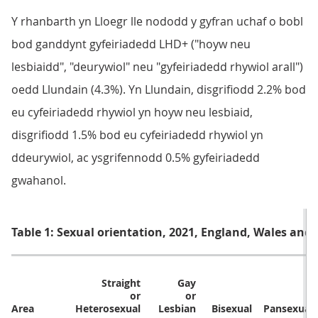
Y rhanbarth yn Lloegr lle nododd y gyfran uchaf o bobl
bod ganddynt gyfeiriadedd LHD+ ("hoyw neu
lesbiaidd", "deurywiol" neu "gyfeiriadedd rhywiol arall")
oedd Llundain (4.3%). Yn Llundain, disgrifiodd 2.2% bod
eu cyfeiriadedd rhywiol yn hoyw neu lesbiaid,
disgrifiodd 1.5% bod eu cyfeiriadedd rhywiol yn
ddeurywiol, ac ysgrifennodd 0.5% gyfeiriadedd
gwahanol.
Table 1: Sexual orientation, 2021, England, Wales and 
Straight
Gay
or
or
Area
Heterosexual
Lesbian
Bisexual
Pansexual