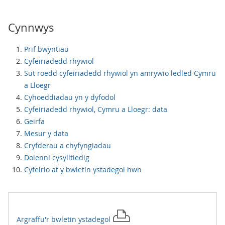
Cynnwys
Prif bwyntiau
Cyfeiriadedd rhywiol
Sut roedd cyfeiriadedd rhywiol yn amrywio ledled Cymru
a Lloegr
Cyhoeddiadau yn y dyfodol
Cyfeiriadedd rhywiol, Cymru a Lloegr: data
Geirfa
Mesur y data
Cryfderau a chyfyngiadau
Dolenni cysylltiedig
Cyfeirio at y bwletin ystadegol hwn
Argraffu'r
bwletin ystadegol