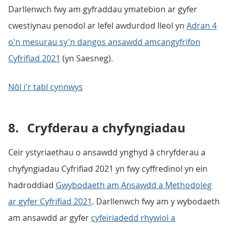
Darllenwch fwy am gyfraddau ymatebion ar gyfer
cwestiynau penodol ar lefel awdurdod lleol yn
Adran 4
o'n mesurau sy'n dangos ansawdd amcangyfrifon
Cyfrifiad 2021
(yn Saesneg).
Nôl i'r tabl cynnwys
8.
Cryfderau a chyfyngiadau
Ceir ystyriaethau o ansawdd ynghyd â chryfderau a
chyfyngiadau Cyfrifiad 2021 yn fwy cyffredinol yn ein
hadroddiad
Gwybodaeth am Ansawdd a Methodoleg
ar gyfer Cyfrifiad 2021
. Darllenwch fwy am y wybodaeth
am ansawdd ar gyfer
cyfeiriadedd rhywiol a