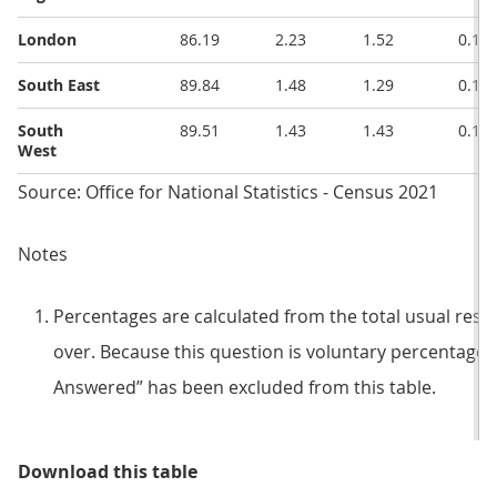
London
86.19
2.23
1.52
0.10
South East
89.84
1.48
1.29
0.11
South
89.51
1.43
1.43
0.13
West
Source: Office for National Statistics - Census 2021
Notes
Percentages are calculated from the total usual resi
over. Because this question is voluntary percentages 
Answered” has been excluded from this table.
Table 1: Sexual orientation, 2021
Download this table