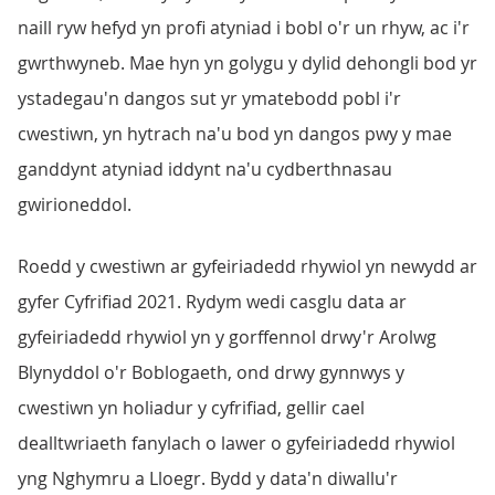
naill ryw hefyd yn profi atyniad i bobl o'r un rhyw, ac i'r
gwrthwyneb. Mae hyn yn golygu y dylid dehongli bod yr
ystadegau'n dangos sut yr ymatebodd pobl i'r
cwestiwn, yn hytrach na'u bod yn dangos pwy y mae
ganddynt atyniad iddynt na'u cydberthnasau
gwirioneddol.
Roedd y cwestiwn ar gyfeiriadedd rhywiol yn newydd ar
gyfer Cyfrifiad 2021. Rydym wedi casglu data ar
gyfeiriadedd rhywiol yn y gorffennol drwy'r Arolwg
Blynyddol o'r Boblogaeth, ond drwy gynnwys y
cwestiwn yn holiadur y cyfrifiad, gellir cael
dealltwriaeth fanylach o lawer o gyfeiriadedd rhywiol
yng Nghymru a Lloegr. Bydd y data'n diwallu'r