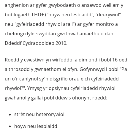
anghenion ar gyfer gwybodaeth o ansawdd well am y
boblogaeth LHD+ ("hoyw neu lesbiaidd", "deurywiol"
neu "gyfeiriadedd rhywiol arall") ar gyfer monitro a
chefnogi dyletswyddau gwrthwahaniaethu o dan
Ddeddf Cydraddoldeb 2010.
Roedd y cwestiwn yn wirfoddol a dim ond i bobl 16 oed
a throsodd y gwnaethom ei ofyn. Gofynnwyd i bobl "Pa
un o'r canlynol sy'n disgrifio orau eich cyfeiriadedd
rhywiol?". Ymysg yr opsiynau cyfeiriadedd rhywiol
gwahanol y gallai pobl ddewis ohonynt roedd:
strêt neu heterorywiol
hoyw neu lesbiaidd