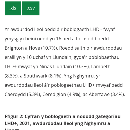
.xls
.csv
Yr awdurdod lleol oedd â'r boblogaeth LHD+ fwyaf
ymysg y rheini oedd yn 16 oed a throsodd oedd
Brighton a Hove (10.7%). Roedd saith o'r awdurdodau
eraill yn y 10 uchaf yn Llundain, gyda'r poblobaethau
LHD+ mwyaf yn Ninas Llundain (10.3%), Lambeth
(8.3%), a Southwark (8.1%). Yng Nghymru, yr
awdurdodau lleol â'r poblogaethau LHD+ mwyaf oedd
Caerdydd (5.3%), Ceredigion (4.9%), ac Abertawe (3.4%).
Ffigur 2: Cyfran y boblogaeth a nododd gategorïau
LHD+, 2021, awdurdodau lleol yng Nghymru a