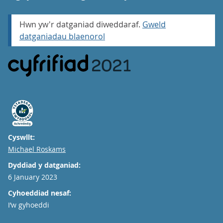
Hwn yw'r datganiad diweddaraf.
Gweld
datganiadau blaenorol
Cyswllt:
Email
Michael Roskams
Dyddiad y datganiad:
6 January 2023
Cyhoeddiad nesaf:
I’w gyhoeddi