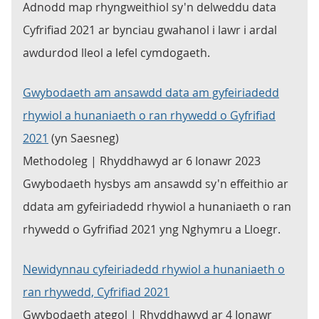
Adnodd map rhyngweithiol sy'n delweddu data
Cyfrifiad 2021 ar bynciau gwahanol i lawr i ardal
awdurdod lleol a lefel cymdogaeth.
Gwybodaeth am ansawdd data am gyfeiriadedd
rhywiol a hunaniaeth o ran rhywedd o Gyfrifiad
2021
(yn Saesneg)
Methodoleg | Rhyddhawyd ar 6 Ionawr 2023
Gwybodaeth hysbys am ansawdd sy'n effeithio ar
ddata am gyfeiriadedd rhywiol a hunaniaeth o ran
rhywedd o Gyfrifiad 2021 yng Nghymru a Lloegr.
Newidynnau cyfeiriadedd rhywiol a hunaniaeth o
ran rhywedd, Cyfrifiad 2021
Gwybodaeth ategol | Rhyddhawyd ar 4 Ionawr