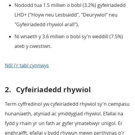
Nododd tua 1.5 miliwn o bobl (3.2%) gyfeiriadedd
LHD+ ("Hoyw neu Lesbiaidd", "Deurywiol" neu
"Gyfeiriadedd rhywiol arall").
Ni wnaeth y 3.6 miliwn o bobl sy'n weddill (7.5%)
ateb y cwestiwn.
Nôl i'r tabl cynnwys
2.
Cyfeiriadedd rhywiol
Term cyffredinol yw cyfeiriadedd rhywiol sy'n cwmpasu
hunaniaeth, atyniad ac ymddygiad rhywiol. Efallai na
fydd y rhain yr un fath ar gyfer ymatebwyr unigol. Er
enghraifft, efallai y bydd rhywun mewn perthynas o'r