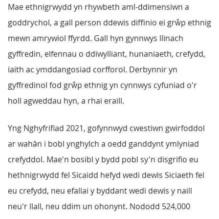
Mae ethnigrwydd yn rhywbeth aml-ddimensiwn a
goddrychol, a gall person ddewis diffinio ei grŵp ethnig
mewn amrywiol ffyrdd. Gall hyn gynnwys llinach
gyffredin, elfennau o ddiwylliant, hunaniaeth, crefydd,
iaith ac ymddangosiad corfforol. Derbynnir yn
gyffredinol fod grŵp ethnig yn cynnwys cyfuniad o'r
holl agweddau hyn, a rhai eraill.
Yng Nghyfrifiad 2021, gofynnwyd cwestiwn gwirfoddol
ar wahân i bobl ynghylch a oedd ganddynt ymlyniad
crefyddol. Mae'n bosibl y bydd pobl sy'n disgrifio eu
hethnigrwydd fel Sicaidd hefyd wedi dewis Siciaeth fel
eu crefydd, neu efallai y byddant wedi dewis y naill
neu'r llall, neu ddim un ohonynt. Nododd 524,000