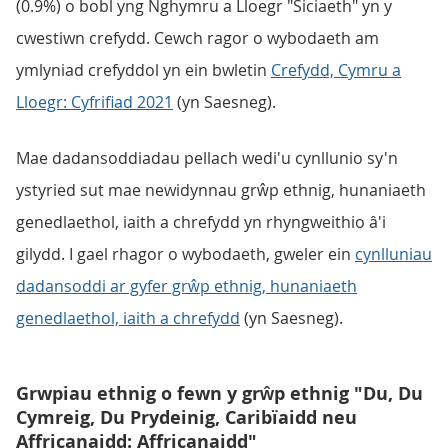
(0.9%) o bobl yng Nghymru a Lloegr "Siciaeth" yn y
cwestiwn crefydd. Cewch ragor o wybodaeth am
ymlyniad crefyddol yn ein bwletin
Crefydd, Cymru a
Lloegr: Cyfrifiad 2021
(yn Saesneg).
Mae dadansoddiadau pellach wedi'u cynllunio sy'n
ystyried sut mae newidynnau grŵp ethnig, hunaniaeth
genedlaethol, iaith a chrefydd yn rhyngweithio â'i
gilydd. I gael rhagor o wybodaeth, gweler ein
cynlluniau
dadansoddi ar gyfer grŵp ethnig, hunaniaeth
genedlaethol, iaith a chrefydd
(yn Saesneg).
Grwpiau ethnig o fewn y grŵp ethnig "Du, Du
Cymreig, Du Prydeinig, Caribïaidd neu
Affricanaidd: Affricanaidd"