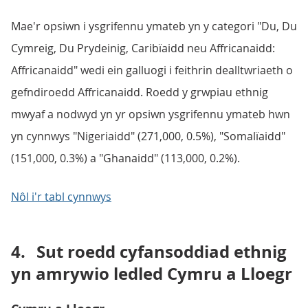
Mae'r opsiwn i ysgrifennu ymateb yn y categori "Du, Du
Cymreig, Du Prydeinig, Caribïaidd neu Affricanaidd:
Affricanaidd" wedi ein galluogi i feithrin dealltwriaeth o
gefndiroedd Affricanaidd. Roedd y grwpiau ethnig
mwyaf a nodwyd yn yr opsiwn ysgrifennu ymateb hwn
yn cynnwys "Nigeriaidd" (271,000, 0.5%), "Somalïaidd"
(151,000, 0.3%) a "Ghanaidd" (113,000, 0.2%).
Nôl i'r tabl cynnwys
4.
Sut roedd cyfansoddiad ethnig
yn amrywio ledled Cymru a Lloegr