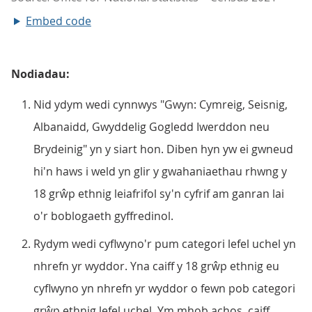
Embed code
Nodiadau:
Nid ydym wedi cynnwys "Gwyn: Cymreig, Seisnig,
Albanaidd, Gwyddelig Gogledd Iwerddon neu
Brydeinig" yn y siart hon. Diben hyn yw ei gwneud
hi'n haws i weld yn glir y gwahaniaethau rhwng y
18 grŵp ethnig leiafrifol sy'n cyfrif am ganran lai
o'r boblogaeth gyffredinol.
Rydym wedi cyflwyno'r pum categori lefel uchel yn
nhrefn yr wyddor. Yna caiff y 18 grŵp ethnig eu
cyflwyno yn nhrefn yr wyddor o fewn pob categori
grŵp ethnig lefel uchel. Ym mhob achos, caiff