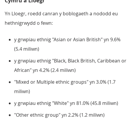
Cymru a Lloegr
Yn Lloegr, roedd canran y boblogaeth a nododd eu
hethnigrwydd o fewn:
y grwpiau ethnig "Asian or Asian British" yn 9.6%
(5.4 miliwn)
y grwpiau ethnig "Black, Black British, Caribbean or
African" yn 4.2% (2.4 miliwn)
"Mixed or Multiple ethnic groups" yn 3.0% (1.7
miliwn)
y grwpiau ethnig "White" yn 81.0% (45.8 miliwn)
"Other ethnic group" yn 2.2% (1.2 miliwn)