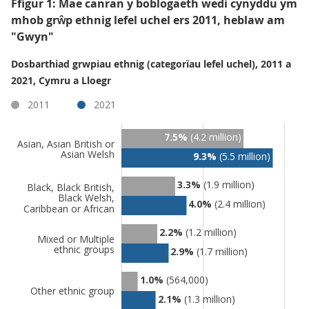
Ffigur 1: Mae canran y boblogaeth wedi cynyddu ym
mhob grŵp ethnig lefel uchel ers 2011, heblaw am
"Gwyn"
Dosbarthiad grwpiau ethnig (categorïau lefel uchel), 2011 a
2021, Cymru a Lloegr