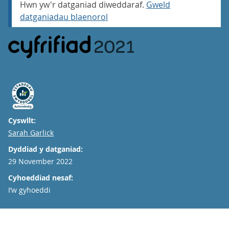
Hwn yw'r datganiad diweddaraf.
Gweld
datganiadau blaenorol
Cyswllt:
Email
Sarah Garlick
Dyddiad y datganiad:
29 November 2022
Cyhoeddiad nesaf:
I’w gyhoeddi