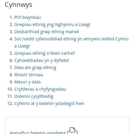
Cynnwys
Prif bwyntiau
Grwpiau ethnig yng Nghymru a Lloegr
Dosbarthiad grŵp ethnig manwl
Sut roedd cyfansoddiad ethnig yn amrywio ledled Cymru
a Lloegr
Grwpiau ethnig o fewn cartref
Cyhoeddiadau yn y dyfodol
Data am grŵp ethnig
Rhestr termau
Mesur y data
Cryfderau a chyfyngiadau
Dolenni cysylltiedig
Cyfeirio at y bwletin ystadegol hwn
Argraffu'r
bwletin ystadegol