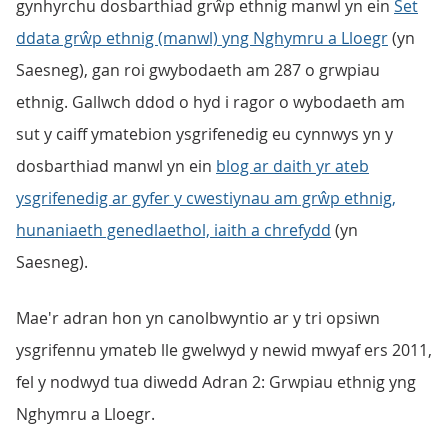
gynhyrchu dosbarthiad grŵp ethnig manwl yn ein
Set
ddata grŵp ethnig (manwl) yng Nghymru a Lloegr
(yn
Saesneg), gan roi gwybodaeth am 287 o grwpiau
ethnig. Gallwch ddod o hyd i ragor o wybodaeth am
sut y caiff ymatebion ysgrifenedig eu cynnwys yn y
dosbarthiad manwl yn ein
blog ar daith yr ateb
ysgrifenedig ar gyfer y cwestiynau am grŵp ethnig,
hunaniaeth genedlaethol, iaith a chrefydd
(yn
Saesneg).
Mae'r adran hon yn canolbwyntio ar y tri opsiwn
ysgrifennu ymateb lle gwelwyd y newid mwyaf ers 2011,
fel y nodwyd tua diwedd Adran 2: Grwpiau ethnig yng
Nghymru a Lloegr.