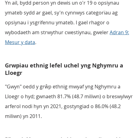
Yn ail, bydd person yn dewis un o'r 19 o opsiynau
ymateb sydd ar gael, sy'n cynnwys categorïau ag
opsiynau i ysgrifennu ymateb. I gael rhagor o
wybodaeth am strwythur cwestiynau, gweler
Adran 9:
Mesur y data
.
Grwpiau ethnig lefel uchel yng Nghymru a
Lloegr
"Gwyn" oedd y grŵp ethnig mwyaf yng Nghymru a
Lloegr o hyd; gwnaeth 81.7% (48.7 miliwn) o breswylwyr
arferol nodi hyn yn 2021, gostyngiad o 86.0% (48.2
miliwn) yn 2011.