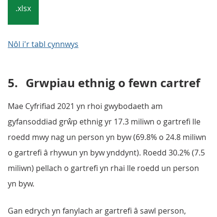
.xlsx
Nôl i'r tabl cynnwys
5.
Grwpiau ethnig o fewn cartref
Mae Cyfrifiad 2021 yn rhoi gwybodaeth am
gyfansoddiad grŵp ethnig yr 17.3 miliwn o gartrefi lle
roedd mwy nag un person yn byw (69.8% o 24.8 miliwn
o gartrefi â rhywun yn byw ynddynt). Roedd 30.2% (7.5
miliwn) pellach o gartrefi yn rhai lle roedd un person
yn byw.
Gan edrych yn fanylach ar gartrefi â sawl person,