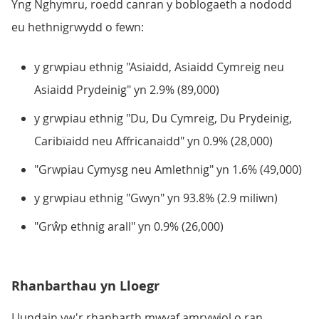
Yng Nghymru, roedd canran y boblogaeth a nododd
eu hethnigrwydd o fewn:
y grwpiau ethnig "Asiaidd, Asiaidd Cymreig neu
Asiaidd Prydeinig" yn 2.9% (89,000)
y grwpiau ethnig "Du, Du Cymreig, Du Prydeinig,
Caribïaidd neu Affricanaidd" yn 0.9% (28,000)
"Grwpiau Cymysg neu Amlethnig" yn 1.6% (49,000)
y grwpiau ethnig "Gwyn" yn 93.8% (2.9 miliwn)
"Grŵp ethnig arall" yn 0.9% (26,000)
Rhanbarthau yn Lloegr
Llundain yw'r rhanbarth mwyaf amrywiol o ran