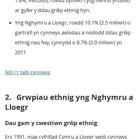
1.8%, 990,000); roedd opsiwn i ysgrifennu ymateb
ar gyfer y ddau grŵp ethnig hyn.
Yng Nghymru a Lloegr, roedd 10.1% (2.5 miliwn) o
gartrefi yn cynnwys aelodau a nododd ddau grŵp
ethnig neu fwy, cynnydd o 8.7% (2.0 miliwn) yn
2011
Nôl i'r tabl cynnwys
2.
Grwpiau ethnig yng Nghymru a
Lloegr
Dau gam y cwestiwn grŵp ethnig
Ers 1991, mae cyfrifiad Cymru a Lloegr wedi cynnwys