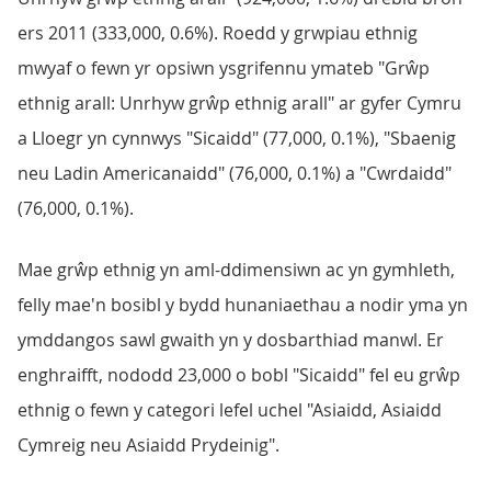
ers 2011 (333,000, 0.6%). Roedd y grwpiau ethnig
mwyaf o fewn yr opsiwn ysgrifennu ymateb "Grŵp
ethnig arall: Unrhyw grŵp ethnig arall" ar gyfer Cymru
a Lloegr yn cynnwys "Sicaidd" (77,000, 0.1%), "Sbaenig
neu Ladin Americanaidd" (76,000, 0.1%) a "Cwrdaidd"
(76,000, 0.1%).
Mae grŵp ethnig yn aml-ddimensiwn ac yn gymhleth,
felly mae'n bosibl y bydd hunaniaethau a nodir yma yn
ymddangos sawl gwaith yn y dosbarthiad manwl. Er
enghraifft, nododd 23,000 o bobl "Sicaidd" fel eu grŵp
ethnig o fewn y categori lefel uchel "Asiaidd, Asiaidd
Cymreig neu Asiaidd Prydeinig".