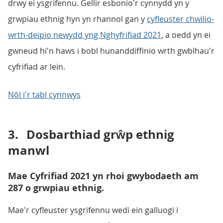
drwy ei ysgrifennu. Gellir esbonio'r cynnydd yn y
grwpiau ethnig hyn yn rhannol gan y
cyfleuster chwilio-
wrth-deipio newydd yng Nghyfrifiad 2021
, a oedd yn ei
gwneud hi'n haws i bobl hunanddiffinio wrth gwblhau'r
cyfrifiad ar lein.
Nôl i'r tabl cynnwys
3.
Dosbarthiad grŵp ethnig
manwl
Mae Cyfrifiad 2021 yn rhoi gwybodaeth am
287 o grwpiau ethnig.
Mae'r cyfleuster ysgrifennu wedi ein galluogi i