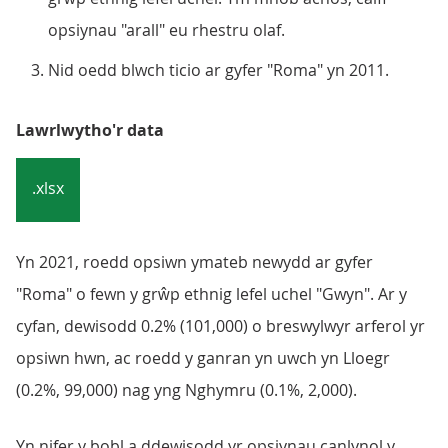
opsiynau "arall" eu rhestru olaf.
Nid oedd blwch ticio ar gyfer "Roma" yn 2011.
Lawrlwytho'r data
.xlsx
Yn 2021, roedd opsiwn ymateb newydd ar gyfer
"Roma" o fewn y grŵp ethnig lefel uchel "Gwyn". Ar y
cyfan, dewisodd 0.2% (101,000) o breswylwyr arferol yr
opsiwn hwn, ac roedd y ganran yn uwch yn Lloegr
(0.2%, 99,000) nag yng Nghymru (0.1%, 2,000).
Yn nifer y bobl a ddewisodd yr opsiynau canlynol y