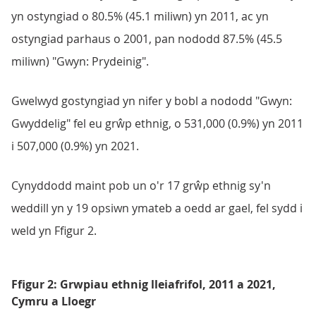
yn ostyngiad o 80.5% (45.1 miliwn) yn 2011, ac yn
ostyngiad parhaus o 2001, pan nododd 87.5% (45.5
miliwn) "Gwyn: Prydeinig".
Gwelwyd gostyngiad yn nifer y bobl a nododd "Gwyn:
Gwyddelig" fel eu grŵp ethnig, o 531,000 (0.9%) yn 2011
i 507,000 (0.9%) yn 2021.
Cynyddodd maint pob un o'r 17 grŵp ethnig sy'n
weddill yn y 19 opsiwn ymateb a oedd ar gael, fel sydd i
weld yn Ffigur 2.
Ffigur 2: Grwpiau ethnig lleiafrifol, 2011 a 2021,
Cymru a Lloegr