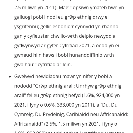
2.5 miliwn yn 2011). Mae'r opsiwn ymateb hwn yn
galluogi pobl i nodi eu grŵp ethnig drwy ei
ysgrifennu; gellir esbonio'r cynnydd yn rhannol
gan y cyfleuster chwilio-wrth deipio newydd a
gyflwynwyd ar gyfer Cyfrifiad 2021, a oedd yn ei
gwneud hi'n haws i bobl hunanddiffinio wrth
gwblhau'r cyfrifiad ar lein.
Gwelwyd newidiadau mawr yn nifer y bobl a
nododd "Grŵp ethnig arall: Unrhyw grŵp ethnig
arall" fel eu grŵp ethnig hefyd (1.6%, 924,000 yn
2021, i fyny o 0.6%, 333,000 yn 2011), a "Du, Du
Cymreig, Du Prydeinig, Caribïaidd neu Affricanaidd:
Affricanaidd" (2.5%, 1.5 miliwn yn 2021, i fyny o