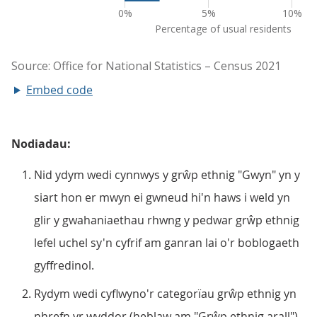
Embed code
Nodiadau:
Nid ydym wedi cynnwys y grŵp ethnig "Gwyn" yn y
siart hon er mwyn ei gwneud hi'n haws i weld yn
glir y gwahaniaethau rhwng y pedwar grŵp ethnig
lefel uchel sy'n cyfrif am ganran lai o'r boblogaeth
gyffredinol.
Rydym wedi cyflwyno'r categorïau grŵp ethnig yn
nhrefn yr wyddor (heblaw am "Grŵp ethnig arall").