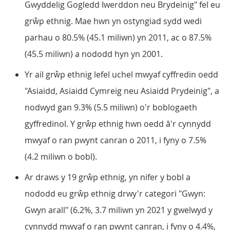
Gwyddelig Gogledd Iwerddon neu Brydeinig" fel eu
grŵp ethnig. Mae hwn yn ostyngiad sydd wedi
parhau o 80.5% (45.1 miliwn) yn 2011, ac o 87.5%
(45.5 miliwn) a nododd hyn yn 2001.
Yr ail grŵp ethnig lefel uchel mwyaf cyffredin oedd
"Asiaidd, Asiaidd Cymreig neu Asiaidd Prydeinig", a
nodwyd gan 9.3% (5.5 miliwn) o'r boblogaeth
gyffredinol. Y grŵp ethnig hwn oedd â'r cynnydd
mwyaf o ran pwynt canran o 2011, i fyny o 7.5%
(4.2 miliwn o bobl).
Ar draws y 19 grŵp ethnig, yn nifer y bobl a
nododd eu grŵp ethnig drwy'r categori "Gwyn:
Gwyn arall" (6.2%, 3.7 miliwn yn 2021 y gwelwyd y
cynnydd mwyaf o ran pwynt canran, i fyny o 4.4%,