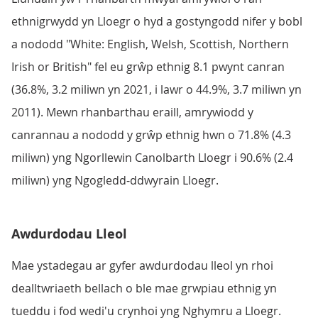
ethnigrwydd yn Lloegr o hyd a gostyngodd nifer y bobl
a nododd "White: English, Welsh, Scottish, Northern
Irish or British" fel eu grŵp ethnig 8.1 pwynt canran
(36.8%, 3.2 miliwn yn 2021, i lawr o 44.9%, 3.7 miliwn yn
2011). Mewn rhanbarthau eraill, amrywiodd y
canrannau a nododd y grŵp ethnig hwn o 71.8% (4.3
miliwn) yng Ngorllewin Canolbarth Lloegr i 90.6% (2.4
miliwn) yng Ngogledd-ddwyrain Lloegr.
Awdurdodau Lleol
Mae ystadegau ar gyfer awdurdodau lleol yn rhoi
dealltwriaeth bellach o ble mae grwpiau ethnig yn
tueddu i fod wedi'u crynhoi yng Nghymru a Lloegr.