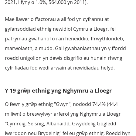
2021, i fyny o 1.0%, 564,000 yn 2011).
Mae llawer o ffactorau a all fod yn cyfrannu at
gyfansoddiad ethnig newidiol Cymru a Lloegr, fel
patrymau gwahanol o ran heneiddio, ffrwythlondeb,
marwolaeth, a mudo. Gall gwahaniaethau yn y ffordd
roedd unigolion yn dewis disgrifio eu hunain rhwng
cyfrifiadau fod wedi arwain at newidiadau hefyd.
Y 19 grŵp ethnig yng Nghymru a Lloegr
O fewn y grŵp ethnig "Gwyn", nododd 74.4% (44.4
miliwn) o breswylwyr arferol yng Nghymru a Lloegr
"Cymreig, Seisnig, Albanaidd, Gwyddelig Gogledd
Iwerddon neu Brydeinig" fel eu grŵp ethnig. Roedd hyn