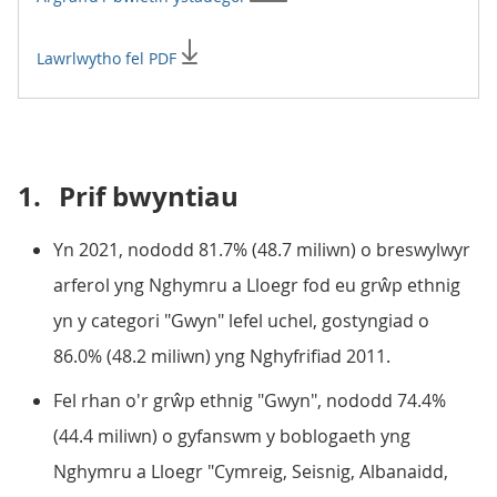
Lawrlwytho fel PDF
1.
Prif bwyntiau
Yn 2021, nododd 81.7% (48.7 miliwn) o breswylwyr
arferol yng Nghymru a Lloegr fod eu grŵp ethnig
yn y categori "Gwyn" lefel uchel, gostyngiad o
86.0% (48.2 miliwn) yng Nghyfrifiad 2011.
Fel rhan o'r grŵp ethnig "Gwyn", nododd 74.4%
(44.4 miliwn) o gyfanswm y boblogaeth yng
Nghymru a Lloegr "Cymreig, Seisnig, Albanaidd,