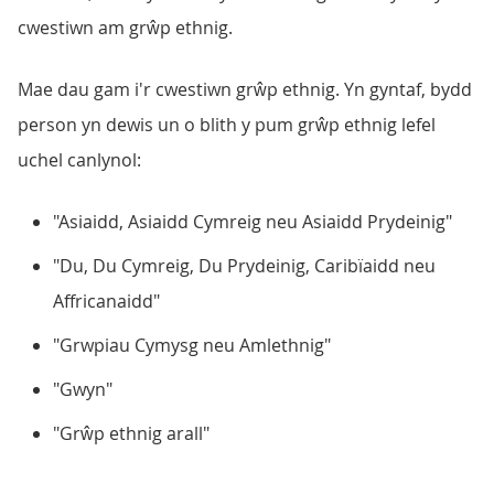
cwestiwn am grŵp ethnig.
Mae dau gam i'r cwestiwn grŵp ethnig. Yn gyntaf, bydd
person yn dewis un o blith y pum grŵp ethnig lefel
uchel canlynol:
"Asiaidd, Asiaidd Cymreig neu Asiaidd Prydeinig"
"Du, Du Cymreig, Du Prydeinig, Caribïaidd neu
Affricanaidd"
"Grwpiau Cymysg neu Amlethnig"
"Gwyn"
"Grŵp ethnig arall"