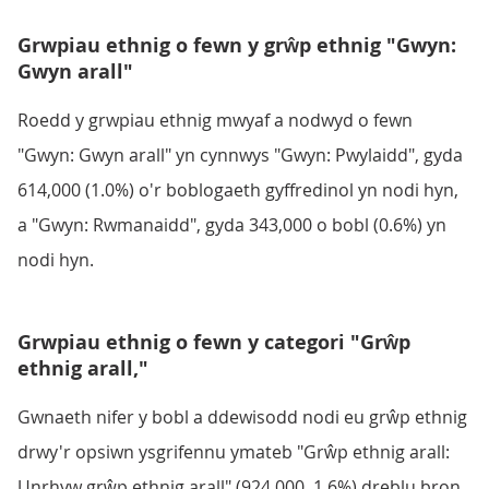
Grwpiau ethnig o fewn y grŵp ethnig "Gwyn:
Gwyn arall"
Roedd y grwpiau ethnig mwyaf a nodwyd o fewn
"Gwyn: Gwyn arall" yn cynnwys "Gwyn: Pwylaidd", gyda
614,000 (1.0%) o'r boblogaeth gyffredinol yn nodi hyn,
a "Gwyn: Rwmanaidd", gyda 343,000 o bobl (0.6%) yn
nodi hyn.
Grwpiau ethnig o fewn y categori "Grŵp
ethnig arall,"
Gwnaeth nifer y bobl a ddewisodd nodi eu grŵp ethnig
drwy'r opsiwn ysgrifennu ymateb "Grŵp ethnig arall:
Unrhyw grŵp ethnig arall" (924,000, 1.6%) dreblu bron