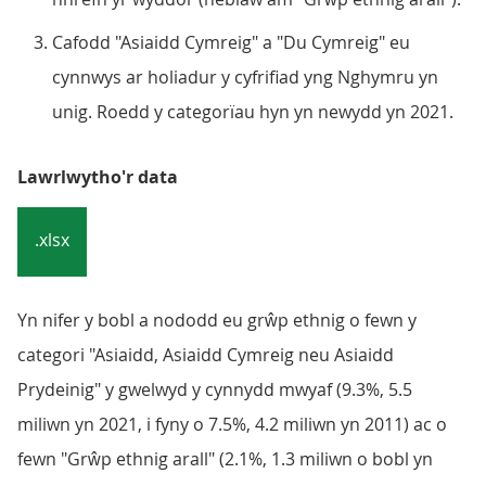
Cafodd "Asiaidd Cymreig" a "Du Cymreig" eu
cynnwys ar holiadur y cyfrifiad yng Nghymru yn
unig. Roedd y categorïau hyn yn newydd yn 2021.
Lawrlwytho'r data
.xlsx
Yn nifer y bobl a nododd eu grŵp ethnig o fewn y
categori "Asiaidd, Asiaidd Cymreig neu Asiaidd
Prydeinig" y gwelwyd y cynnydd mwyaf (9.3%, 5.5
miliwn yn 2021, i fyny o 7.5%, 4.2 miliwn yn 2011) ac o
fewn "Grŵp ethnig arall" (2.1%, 1.3 miliwn o bobl yn