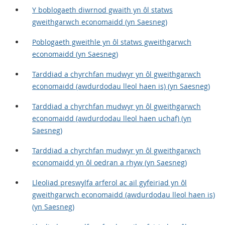
Y boblogaeth diwrnod gwaith yn ôl statws
gweithgarwch economaidd (yn Saesneg)
Poblogaeth gweithle yn ôl statws gweithgarwch
economaidd (yn Saesneg)
Tarddiad a chyrchfan mudwyr yn ôl gweithgarwch
economaidd (awdurdodau lleol haen is) (yn Saesneg)
Tarddiad a chyrchfan mudwyr yn ôl gweithgarwch
economaidd (awdurdodau lleol haen uchaf) (yn
Saesneg)
Tarddiad a chyrchfan mudwyr yn ôl gweithgarwch
economaidd yn ôl oedran a rhyw (yn Saesneg)
Lleoliad preswylfa arferol ac ail gyfeiriad yn ôl
gweithgarwch economaidd (awdurdodau lleol haen is)
(yn Saesneg)