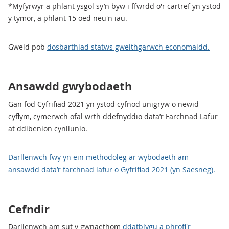
*Myfyrwyr a phlant ysgol sy’n byw i ffwrdd o'r cartref yn ystod
y tymor, a phlant 15 oed neu'n iau.
Gweld pob
dosbarthiad statws gweithgarwch economaidd.
Ansawdd gwybodaeth
Gan fod Cyfrifiad 2021 yn ystod cyfnod unigryw o newid
cyflym, cymerwch ofal wrth ddefnyddio data’r Farchnad Lafur
at ddibenion cynllunio.
Darllenwch fwy yn ein methodoleg ar wybodaeth am
ansawdd data’r farchnad lafur o Gyfrifiad 2021 (yn Saesneg).
Cefndir
Darllenwch am sut y gwnaethom
ddatblygu a phrofi'r