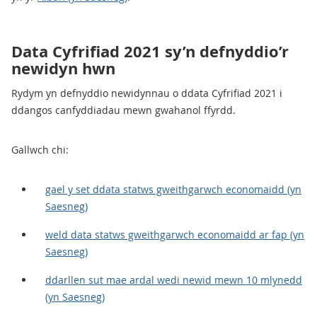
Data Cyfrifiad 2021 sy’n defnyddio’r
newidyn hwn
Rydym yn defnyddio newidynnau o ddata Cyfrifiad 2021 i
ddangos canfyddiadau mewn gwahanol ffyrdd.
Gallwch chi:
gael y set ddata statws gweithgarwch economaidd (yn
Saesneg)
weld data statws gweithgarwch economaidd ar fap (yn
Saesneg)
ddarllen sut mae ardal wedi newid mewn 10 mlynedd
(yn Saesneg)