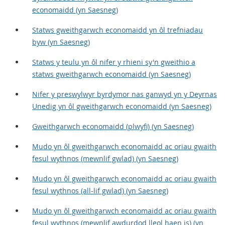
economaidd (yn Saesneg)
Statws gweithgarwch economaidd yn ôl trefniadau
byw (yn Saesneg)
Statws y teulu yn ôl nifer y rhieni sy'n gweithio a
statws gweithgarwch economaidd (yn Saesneg)
Nifer y preswylwyr byrdymor nas ganwyd yn y Deyrnas
Unedig yn ôl gweithgarwch economaidd (yn Saesneg)
Gweithgarwch economaidd (plwyfi) (yn Saesneg)
Mudo yn ôl gweithgarwch economaidd ac oriau gwaith
fesul wythnos (mewnlif gwlad) (yn Saesneg)
Mudo yn ôl gweithgarwch economaidd ac oriau gwaith
fesul wythnos (all-lif gwlad) (yn Saesneg)
Mudo yn ôl gweithgarwch economaidd ac oriau gwaith
fesul wythnos (mewnlif awdurdod lleol haen is) (yn