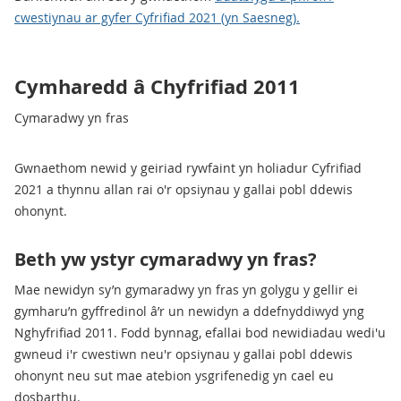
cwestiynau ar gyfer Cyfrifiad 2021 (yn Saesneg).
Cymharedd â Chyfrifiad 2011
Cymaradwy yn fras
Gwnaethom newid y geiriad rywfaint yn holiadur Cyfrifiad
2021 a thynnu allan rai o'r opsiynau y gallai pobl ddewis
ohonynt.
Beth yw ystyr cymaradwy yn fras?
Mae newidyn sy’n gymaradwy yn fras yn golygu y gellir ei
gymharu’n gyffredinol â’r un newidyn a ddefnyddiwyd yng
Nghyfrifiad 2011. Fodd bynnag, efallai bod newidiadau wedi'u
gwneud i'r cwestiwn neu'r opsiynau y gallai pobl ddewis
ohonynt neu sut mae atebion ysgrifenedig yn cael eu
dosbarthu.