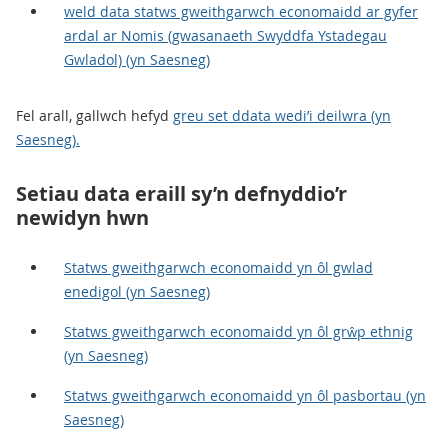
weld data statws gweithgarwch economaidd ar gyfer
ardal ar Nomis (gwasanaeth Swyddfa Ystadegau
Gwladol) (yn Saesneg)
Fel arall, gallwch hefyd
greu set ddata wedi’i deilwra (yn
Saesneg).
Setiau data eraill sy’n defnyddio’r
newidyn hwn
Statws gweithgarwch economaidd yn ôl gwlad
enedigol (yn Saesneg)
Statws gweithgarwch economaidd yn ôl grŵp ethnig
(yn Saesneg)
Statws gweithgarwch economaidd yn ôl pasbortau (yn
Saesneg)