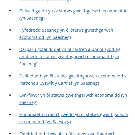
Galwedigaeth yn ôl statws gweithgarwch economaidd
(yn Saesneg)
Hyfedredd Saesneg yn ôl statws gweithgarwch
economaidd (yn Saesneg)
Darparu gofal di-dâl yn ôl cartrefi â phobl sydd ag
anabledd a statws gweithgarwch economaidd (yn
Saesneg)
Deiliadaeth yn ôl statws gweithgarwch economaidd -
Personau Cyswllt y Cartref (yn Saesneg)
Cyn-filwyr yn ôl statws gweithgarwch economaidd (yn
Saesneg)
Hunaniaeth o ran rhywedd yn ôl statws gweithgarwch
economaidd (yn Saesneg)
Cyfeiriadedd rhywiol yn ôl statws gweithgarwch