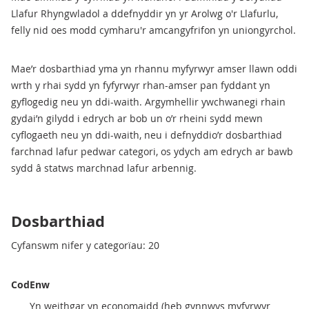
Llafur Rhyngwladol a ddefnyddir yn yr Arolwg o'r Llafurlu,
felly nid oes modd cymharu'r amcangyfrifon yn uniongyrchol.
Mae’r dosbarthiad yma yn rhannu myfyrwyr amser llawn oddi
wrth y rhai sydd yn fyfyrwyr rhan-amser pan fyddant yn
gyflogedig neu yn ddi-waith. Argymhellir ywchwanegi rhain
gydai’n gilydd i edrych ar bob un o’r rheini sydd mewn
cyflogaeth neu yn ddi-waith, neu i defnyddio’r dosbarthiad
farchnad lafur pedwar categori, os ydych am edrych ar bawb
sydd â statws marchnad lafur arbennig.
Dosbarthiad
Cyfanswm nifer y categorïau: 20
Cod
Enw
Yn weithgar yn economaidd (heb gynnwys myfyrwyr