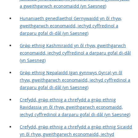
a gweithgarwch economaidd (yn Saesneg)
Hunaniaeth genedlaethol Gernywaidd yn ôl rhyw,
gweithgarwch economaidd, iechyd cyffredinol a
darparu gofal di-dâl (yn Saesneg)
Grŵp ethnig Kashmiraidd yn ôl rhyw, gweithgarwch
economaidd, iechyd cyffredinol a darparu gofal di-dâl
(yn Saesneg)
Grŵp ethnig Nepalaidd (gan gynnwys Gyrca) yn ôl
rhyw, gweithgarwch economaidd, iechyd cyffredinol a
darparu gofal di-dâl (yn Saesneg)
Crefydd, grŵp ethnig a chrefydd a grŵp ethnig
Ravidassia yn ôl rhyw, gweithgarwch economaidd,
iechyd cyffredinol a darparu gofal di-dâl (yn Saesneg)
Crefydd, grŵp ethnig a chrefydd a grŵp ethnig Sicaidd
yn ôl rhyw, gweithgarwch economaidd, iechyd