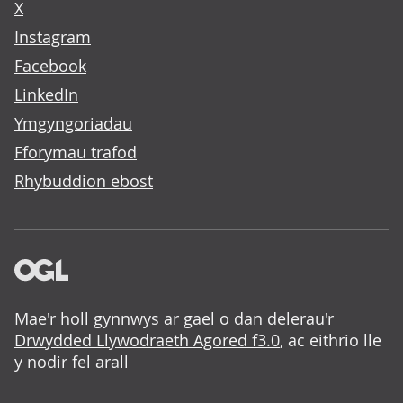
X
Instagram
Facebook
LinkedIn
Ymgyngoriadau
Fforymau trafod
Rhybuddion ebost
Mae'r holl gynnwys ar gael o dan delerau'r
Drwydded Llywodraeth Agored f3.0
, ac eithrio lle
y nodir fel arall