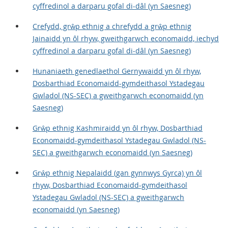
cyffredinol a darparu gofal di-dâl (yn Saesneg)
Crefydd, grŵp ethnig a chrefydd a grŵp ethnig
Jainaidd yn ôl rhyw, gweithgarwch economaidd, iechyd
cyffredinol a darparu gofal di-dâl (yn Saesneg)
Hunaniaeth genedlaethol Gernywaidd yn ôl rhyw,
Dosbarthiad Economaidd-gymdeithasol Ystadegau
Gwladol (NS-SEC) a gweithgarwch economaidd (yn
Saesneg)
Grŵp ethnig Kashmiraidd yn ôl rhyw, Dosbarthiad
Economaidd-gymdeithasol Ystadegau Gwladol (NS-
SEC) a gweithgarwch economaidd (yn Saesneg)
Grŵp ethnig Nepalaidd (gan gynnwys Gyrca) yn ôl
rhyw, Dosbarthiad Economaidd-gymdeithasol
Ystadegau Gwladol (NS-SEC) a gweithgarwch
economaidd (yn Saesneg)