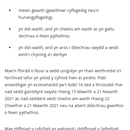
mewn gwaith (gweithiwr cyflogedig neu'n
hunangyflogedig)
yn ddi-waith, ond yn chwilio am waith ac yn gallu
dechrau o fewn pythefnos
yn ddi-waith, ond yn aros i ddechrau swydd a oedd
wedi'i chynnig a'i derbyn
Mae'n ffordd o fesur a oedd unigolyn yn rhan weithredol o'r
farchnad lafur yn ystod y cyfnod hwn ai peidio. Pobl
anweithgar yn economaidd yw'r bobl 16 oed a throsodd rhai
nad oedd ganddynt swydd rhwng 15 Mawrth a 21 Mawrth
2021 ac nad oeddent wedi chwilio am waith rhwng 22
Chwefror a 21 Mawrth 2021 neu na allent ddechrau gweithio
o fewn pythefnos.
Mae diffiniad y cyfrifiad yn wahanol i ddiffiniad y Sefydliad