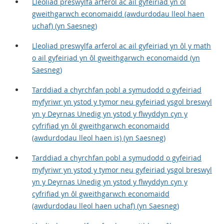
Lleoliad preswylfa arferol ac ail gyfeiriad yn ôl
gweithgarwch economaidd (awdurdodau lleol haen
uchaf) (yn Saesneg)
Lleoliad preswylfa arferol ac ail gyfeiriad yn ôl y math
o ail gyfeiriad yn ôl gweithgarwch economaidd (yn
Saesneg)
Tarddiad a chyrchfan pobl a symudodd o gyfeiriad
myfyriwr yn ystod y tymor neu gyfeiriad ysgol breswyl
yn y Deyrnas Unedig yn ystod y flwyddyn cyn y
cyfrifiad yn ôl gweithgarwch economaidd
(awdurdodau lleol haen is) (yn Saesneg)
Tarddiad a chyrchfan pobl a symudodd o gyfeiriad
myfyriwr yn ystod y tymor neu gyfeiriad ysgol breswyl
yn y Deyrnas Unedig yn ystod y flwyddyn cyn y
cyfrifiad yn ôl gweithgarwch economaidd
(awdurdodau lleol haen uchaf) (yn Saesneg)