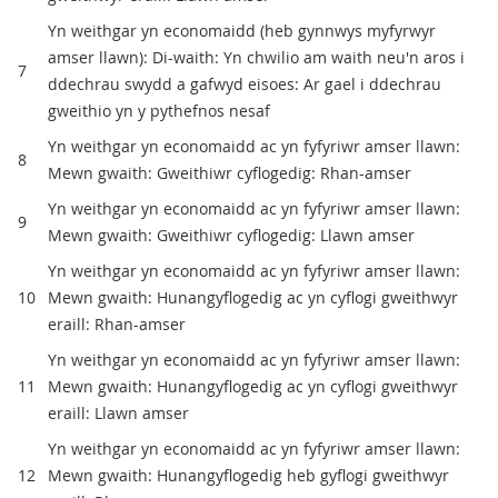
Yn weithgar yn economaidd (heb gynnwys myfyrwyr
amser llawn): Di-waith: Yn chwilio am waith neu'n aros i
7
ddechrau swydd a gafwyd eisoes: Ar gael i ddechrau
gweithio yn y pythefnos nesaf
Yn weithgar yn economaidd ac yn fyfyriwr amser llawn:
8
Mewn gwaith: Gweithiwr cyflogedig: Rhan-amser
Yn weithgar yn economaidd ac yn fyfyriwr amser llawn:
9
Mewn gwaith: Gweithiwr cyflogedig: Llawn amser
Yn weithgar yn economaidd ac yn fyfyriwr amser llawn:
10
Mewn gwaith: Hunangyflogedig ac yn cyflogi gweithwyr
eraill: Rhan-amser
Yn weithgar yn economaidd ac yn fyfyriwr amser llawn:
11
Mewn gwaith: Hunangyflogedig ac yn cyflogi gweithwyr
eraill: Llawn amser
Yn weithgar yn economaidd ac yn fyfyriwr amser llawn:
12
Mewn gwaith: Hunangyflogedig heb gyflogi gweithwyr