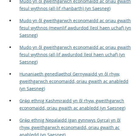
Mudo yn ôl gweithgarwch economaidd ac oriau gwaith
fesul wythnos (all-lif rhanbarth) (yn Saesneg)
Mudo yn ôl gweithgarwch economaidd ac oriau gwaith
fesul wythnos (mewnlif awdurdod lleol haen uchaf) (yn
Saesneg)
Mudo yn ôl gweithgarwch economaidd ac oriau gwaith
fesul wythnos (all-lif awdurdod lleol haen uchaf) (yn
Saesneg)
Hunaniaeth genedlaethol Gernywaidd yn ôl rhyw,
gweithgarwch economaidd, oriau gwaith ac anabledd
(yn Saesneg)
Grŵp ethnig Kashmiraidd yn ôl rhyw, gweithgarwch
economaidd, oriau gwaith ac anabledd (yn Saesneg)
Grŵp ethnig Nepalaidd (gan gynnwys Gyrca) yn ôl
rhyw, gweithgarwch economaidd, oriau gwaith ac
anabledd (yn Saesneg)