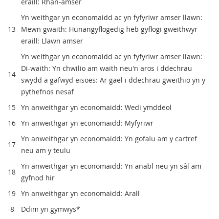
eraill: Rhan-amser
Yn weithgar yn economaidd ac yn fyfyriwr amser llawn:
13
Mewn gwaith: Hunangyflogedig heb gyflogi gweithwyr
eraill: Llawn amser
Yn weithgar yn economaidd ac yn fyfyriwr amser llawn:
Di-waith: Yn chwilio am waith neu'n aros i ddechrau
14
swydd a gafwyd eisoes: Ar gael i ddechrau gweithio yn y
pythefnos nesaf
15
Yn anweithgar yn economaidd: Wedi ymddeol
16
Yn anweithgar yn economaidd: Myfyriwr
Yn anweithgar yn economaidd: Yn gofalu am y cartref
17
neu am y teulu
Yn anweithgar yn economaidd: Yn anabl neu yn sâl am
18
gyfnod hir
19
Yn anweithgar yn economaidd: Arall
-8
Ddim yn gymwys*