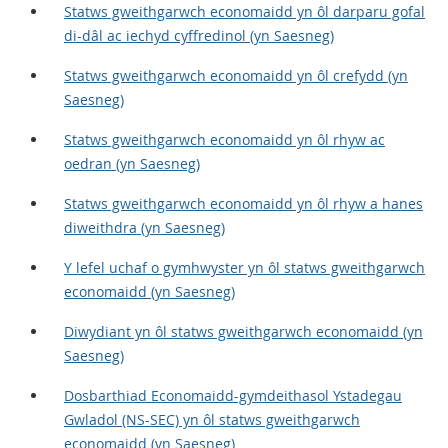
Statws gweithgarwch economaidd yn ôl darparu gofal
di-dâl ac iechyd cyffredinol (yn Saesneg)
Statws gweithgarwch economaidd yn ôl crefydd (yn
Saesneg)
Statws gweithgarwch economaidd yn ôl rhyw ac
oedran (yn Saesneg)
Statws gweithgarwch economaidd yn ôl rhyw a hanes
diweithdra (yn Saesneg)
Y lefel uchaf o gymhwyster yn ôl statws gweithgarwch
economaidd (yn Saesneg)
Diwydiant yn ôl statws gweithgarwch economaidd (yn
Saesneg)
Dosbarthiad Economaidd-gymdeithasol Ystadegau
Gwladol (NS-SEC) yn ôl statws gweithgarwch
economaidd (yn Saesneg)