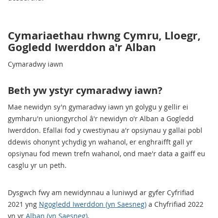
Cymariaethau rhwng Cymru, Lloegr,
Gogledd Iwerddon a'r Alban
Cymaradwy iawn
Beth yw ystyr cymaradwy iawn?
Mae newidyn sy'n gymaradwy iawn yn golygu y gellir ei
gymharu'n uniongyrchol â'r newidyn o'r Alban a Gogledd
Iwerddon. Efallai fod y cwestiynau a'r opsiynau y gallai pobl
ddewis ohonynt ychydig yn wahanol, er enghraifft gall yr
opsiynau fod mewn trefn wahanol, ond mae'r data a gaiff eu
casglu yr un peth.
Dysgwch fwy am newidynnau a luniwyd ar gyfer Cyfrifiad
2021 yng
Ngogledd Iwerddon (yn Saesneg)
a Chyfrifiad 2022
yn yr
Alban (yn Saesneg)
.