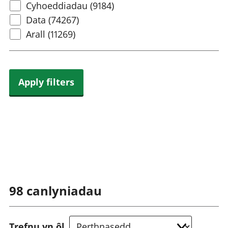
Select
Cyhoeddiadau (9184)
content
Data (74267)
type
Arall (11269)
Apply filters
98
canlyniadau
Trefnu yn ôl