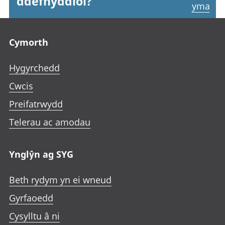
ddefnyddiol?
yma
Footer links
Cymorth
Hygyrchedd
Cwcis
Preifatrwydd
Telerau ac amodau
Ynglŷn ag SYG
Beth rydym yn ei wneud
Gyrfaoedd
Cysylltu â ni