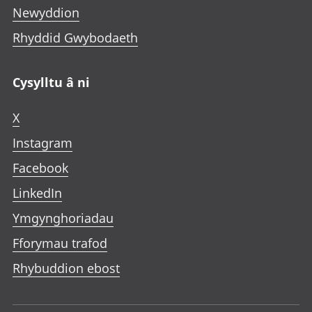
Newyddion
Rhyddid Gwybodaeth
Cysylltu â ni
X
Instagram
Facebook
LinkedIn
Ymgynghoriadau
Fforymau trafod
Rhybuddion ebost