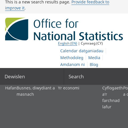
This is a new search results page.
Provide feedback to
improve it
.
English (EN)
| Cymraeg (CY)
Calendar datganiadau
Methodoleg
Media
Amdanom ni
Blog
Dewislen
Search
Hafan
Busnes, diwydiant a
Yr economi
Cyflogaeth
Po
masnach
a'r
a 
farchnad
lafur