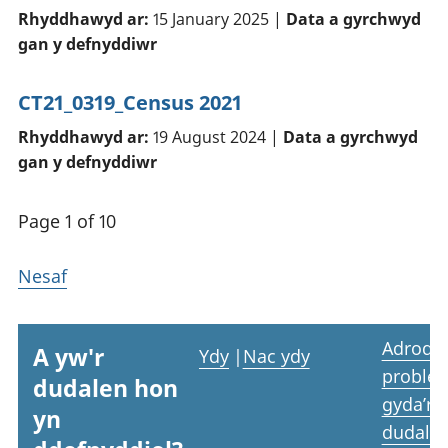
Rhyddhawyd ar:
15 January 2025 |
Data a gyrchwyd
gan y defnyddiwr
CT21_0319_Census 2021
Rhyddhawyd ar:
19 August 2024 |
Data a gyrchwyd
gan y defnyddiwr
Page 1 of 10
Nesaf
Adrodd
A yw'r
Ydy
|
Nac ydy
proble
dudalen hon
gyda’r
yn
dudale