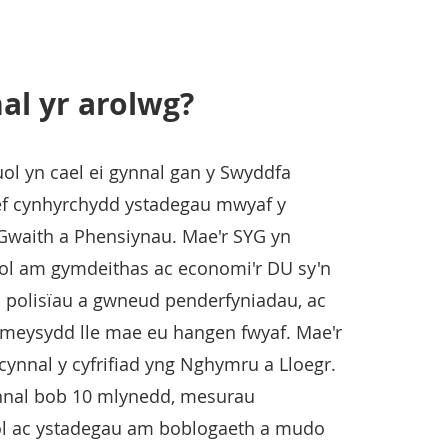
al yr arolwg?
l yn cael ei gynnal gan y Swyddfa
sef cynhyrchydd ystadegau mwyaf y
 Gwaith a Phensiynau. Mae'r SYG yn
ol am gymdeithas ac economi'r DU sy'n
nio polisïau a gwneud penderfyniadau, ac
r meysydd lle mae eu hangen fwyaf. Mae'r
cynnal y cyfrifiad yng Nghymru a Lloegr.
gynnal bob 10 mlynedd, mesurau
dol ac ystadegau am boblogaeth a mudo