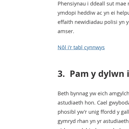
Phensiynau i ddeall sut mae
ymdopi heddiw ac yn ei helpu 
effaith newidiadau polisi yn 
amser.
Nôl i'r tabl cynnwys
3.
Pam y dylwn 
Beth bynnag yw eich amgylchi
astudiaeth hon. Cael gwybodae
phosibl yw'r unig ffordd y ga
gymryd rhan yn yr astudiaeth