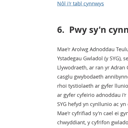
Nôl i'r tabl cynnwys
6.
Pwy sy'n cynn
Mae'r Arolwg Adnoddau Teuluo
Ystadegau Gwladol (y SYG), 
Llywodraeth, ar ran yr Adran
casglu gwybodaeth annibynn
rhoi tystiolaeth ar gyfer llu
ar gyfer cyfeirio adnoddau i'
SYG hefyd yn cynllunio ac yn 
Mae'r cyfrifiad sy'n cael ei 
chwyddiant, y cyfrifon gwla