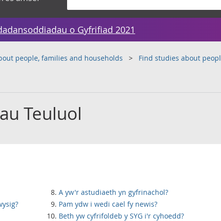
dadansoddiadau o Gyfrifiad 2021
bout people, families and households
Find studies about peopl
au Teuluol
A yw'r astudiaeth yn gyfrinachol?
wysig?
Pam ydw i wedi cael fy newis?
Beth yw cyfrifoldeb y SYG i'r cyhoedd?