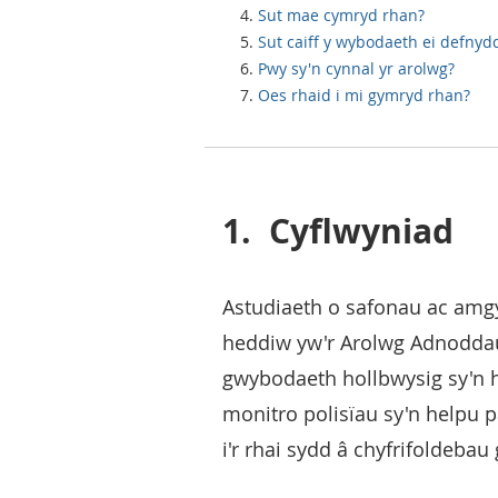
Sut mae cymryd rhan?
Sut caiff y wybodaeth ei defnyd
Pwy sy'n cynnal yr arolwg?
Oes rhaid i mi gymryd rhan?
1.
Cyflwyniad
Astudiaeth o safonau ac amg
heddiw yw'r Arolwg Adnoddau
gwybodaeth hollbwysig sy'n h
monitro polisïau sy'n helpu p
i'r rhai sydd â chyfrifoldebau