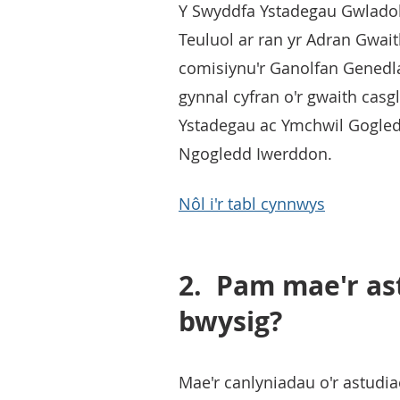
Y Swyddfa Ystadegau Gwladol
Teuluol ar ran yr Adran Gwai
comisiynu'r Ganolfan Genedl
gynnal cyfran o'r gwaith cas
Ystadegau ac Ymchwil Gogled
Ngogledd Iwerddon.
Nôl i'r tabl cynnwys
2.
Pam mae'r as
bwysig?
Mae'r canlyniadau o'r astudia