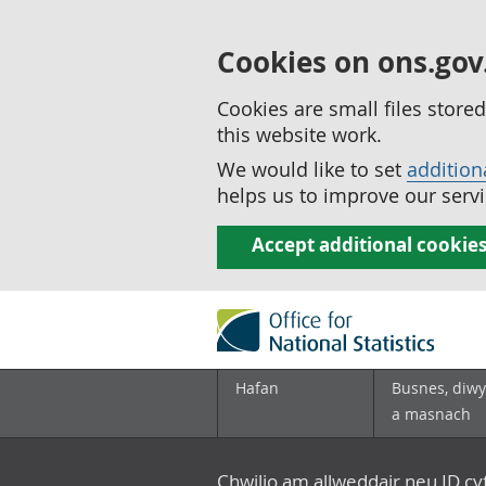
Cookies on ons.gov
Cookies are small files stor
this website work.
We would like to set
addition
helps us to improve our servi
Accept additional cookie
Hafan
Busnes, diwy
a masnach
Chwilio am allweddair neu ID c