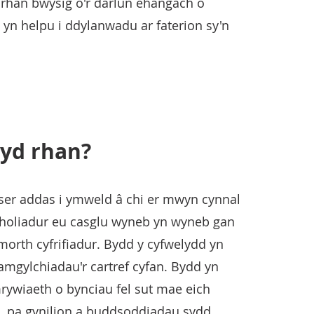
rhan bwysig o'r darlun ehangach o
yn helpu i ddylanwadu ar faterion sy'n
yd rhan?
ser addas i ymweld â chi er mwyn cynnal
'r holiadur eu casglu wyneb yn wyneb gan
orth cyfrifiadur. Bydd y cyfwelydd yn
mgylchiadau'r cartref cyfan. Bydd yn
rywiaeth o bynciau fel sut mae eich
l, pa gynilion a buddsoddiadau sydd