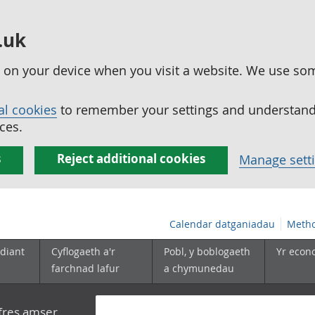
.uk
ed on your device when you visit a website. We use so
al cookies
to remember your settings and understand 
ces.
s
Reject additional cookies
Manage sett
Calendar datganiadau
Metho
diant
Cyflogaeth a'r
Pobl, y boblogaeth
Yr econ
farchnad lafur
a chymunedau
yfres amser