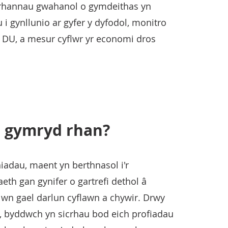
 rhannau gwahanol o gymdeithas yn
i gynllunio ar gyfer y dyfodol, monitro
y DU, a mesur cyflwr yr economi dros
i gymryd rhan?
adau, maent yn berthnasol i'r
th gan gynifer o gartrefi dethol â
llwn gael darlun cyflawn a chywir. Drwy
, byddwch yn sicrhau bod eich profiadau