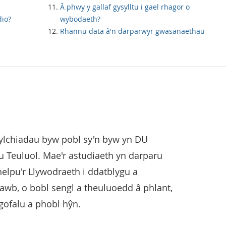
Â phwy y gallaf gysylltu i gael rhagor o
dio?
wybodaeth?
Rhannu data â'n darparwyr gwasanaethau
ylchiadau byw pobl sy'n byw yn DU
 Teuluol. Mae'r astudiaeth yn darparu
elpu'r Llywodraeth i ddatblygu a
awb, o bobl sengl a theuluoedd â phlant,
 gofalu a phobl hŷn.