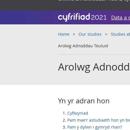
Data a 
Home
Our studies
Studies a
Arolwg Adnoddau Teuluol
Arolwg Adnodd
Yn yr adran hon
Cyflwyniad
Pam mae'r astudiaeth hon yn b
Pam y dylwn i gymryd rhan?