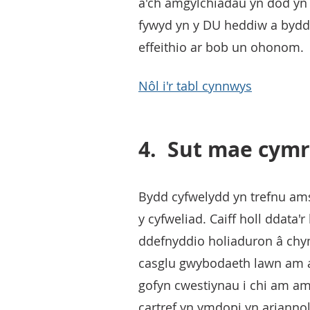
a'ch amgylchiadau yn dod yn 
fywyd yn y DU heddiw a bydd 
effeithio ar bob un ohonom.
Nôl i'r tabl cynnwys
4.
Sut mae cymr
Bydd cyfwelydd yn trefnu am
y cyfweliad. Caiff holl ddata
ddefnyddio holiaduron â chym
casglu gwybodaeth lawn am a
gofyn cwestiynau i chi am am
cartref yn ymdopi yn arianno