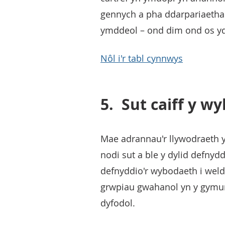
gennych a pha ddarpariaetha
ymddeol – ond dim ond os yd
Nôl i'r tabl cynnwys
5.
Sut caiff y w
Mae adrannau'r llywodraeth y
nodi sut a ble y dylid defn
defnyddio'r wybodaeth i weld 
grwpiau gwahanol yn y gymune
dyfodol.