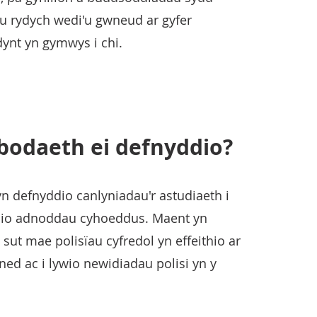
u rydych wedi'u gwneud ar gyfer
ynt yn gymwys i chi.
ybodaeth ei defnyddio?
n defnyddio canlyniadau'r astudiaeth i
yddio adnoddau cyhoeddus. Maent yn
sut mae polisïau cyfredol yn effeithio ar
d ac i lywio newidiadau polisi yn y