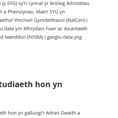
 (y SYG) sy'n cynnal yr Arolwg Adnoddau
th a Phensiynau. Mae'r SYG yn
aethol Ymchwil Gymdeithasol (NatCen) i
glu data ym Mhrydain Fawr ac Asiantaeth
d Iwerddon (NISRA) i gasglu data yng
tudiaeth hon yn
eth hon yn galluogi'r Adran Gwaith a