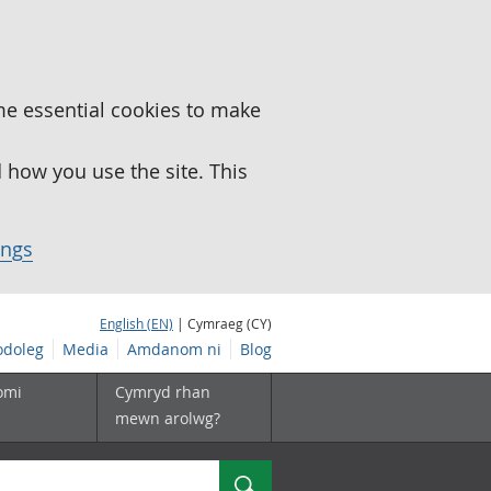
me essential cookies to make
how you use the site. This
ings
English (EN)
| Cymraeg (CY)
doleg
Media
Amdanom ni
Blog
omi
Cymryd rhan
mewn arolwg?
Chwilio