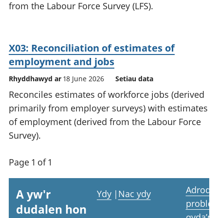
from the Labour Force Survey (LFS).
X03: Reconciliation of estimates of
employment and jobs
Rhyddhawyd ar
18 June 2026
Setiau data
Reconciles estimates of workforce jobs (derived
primarily from employer surveys) with estimates
of employment (derived from the Labour Force
Survey).
Page 1 of 1
Adrodd
A yw'r
Ydy
|
Nac ydy
proble
dudalen hon
gyda’r