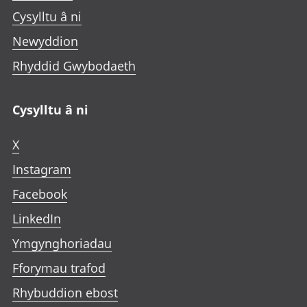
Cysylltu â ni
Newyddion
Rhyddid Gwybodaeth
Cysylltu â ni
X
Instagram
Facebook
LinkedIn
Ymgynghoriadau
Fforymau trafod
Rhybuddion ebost