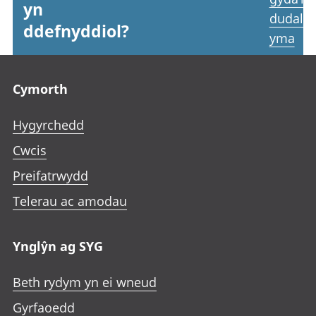
yn
dudale
ddefnyddiol?
yma
Footer links
Cymorth
Hygyrchedd
Cwcis
Preifatrwydd
Telerau ac amodau
Ynglŷn ag SYG
Beth rydym yn ei wneud
Gyrfaoedd