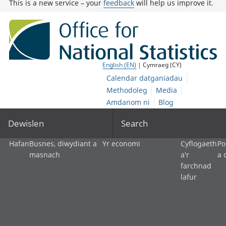
This is a new service – your
feedback
will help us improve it.
English (EN)
| Cymraeg (CY)
Calendar datganiadau
Methodoleg
Media
Amdanom ni
Blog
Dewislen
Search
Hafan
Busnes, diwydiant a
Yr economi
Cyflogaeth
Po
masnach
a'r
a 
farchnad
lafur