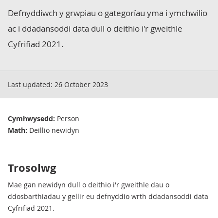
Defnyddiwch y grwpiau o gategorïau yma i ymchwilio
ac i ddadansoddi data dull o deithio i'r gweithle
Cyfrifiad 2021.
Last updated:
26 October 2023
Cymhwysedd:
Person
Math:
Deillio newidyn
Trosolwg
Mae gan newidyn dull o deithio i'r gweithle dau o
ddosbarthiadau y gellir eu defnyddio wrth ddadansoddi data
Cyfrifiad 2021.