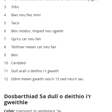
3
Trên
4
Bws neu fws mini
5
Tacsi
6
Beic modur, moped neu sgwter
7
Gyrru car neu fan
8
Teithiwr mewn car neu fan
9
Beic
10
Cerdded
11
Dull arall o deithio i'r gwaith
12
Ddim mewn gwaith neu'n 15 oed neu'n iau
Dosbarthiad 5a dull o deithio i'r
gweithle
Cofair:
transport_to_workplace_5a