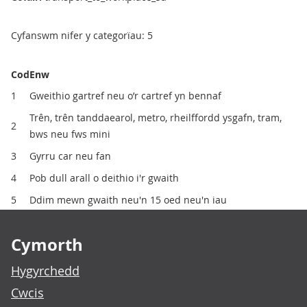
Cyfanswm nifer y categorïau: 5
Cod
Enw
1
Gweithio gartref neu o’r cartref yn bennaf
Trên, trên tanddaearol, metro, rheilffordd ysgafn, tram,
2
bws neu fws mini
3
Gyrru car neu fan
4
Pob dull arall o deithio i'r gwaith
5
Ddim mewn gwaith neu'n 15 oed neu'n iau
Footer links
Cymorth
Hygyrchedd
Cwcis