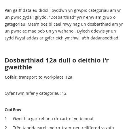
Pan gaiff data eu didoli, byddwn yn grwpio categorïau am yr
un pwnc gyda'i gilydd. “Dosbarthiad” yw'r enw am grŵp o
gategorïau. Mae'n bosibl cael mwy nag un dosbarthiad am yr
un pwnc ac mae pob un yn wahanol. Dylech ddewis yr un
sydd fwyaf addas ar gyfer eich ymchwil a'ch dadansoddiad.
Dosbarthiad 12a dull o deithio i'r
gweithle
Cofair:
transport_to_workplace_12a
Cyfanswm nifer y categorïau: 12
Cod
Enw
1
Gweithio gartref neu o’r cartref yn bennaf
2
Trên tanddaearol, metro, tram, neu reilffordd ysgafn