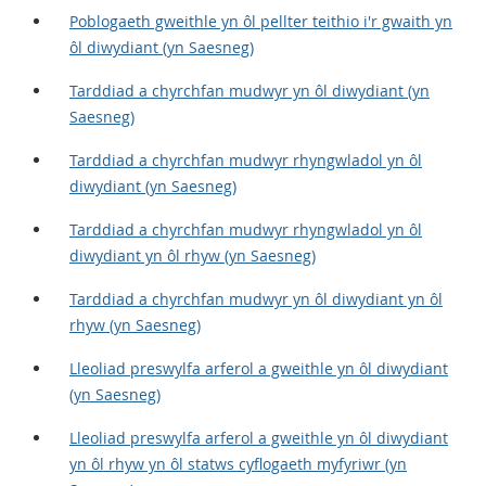
Poblogaeth gweithle yn ôl pellter teithio i'r gwaith yn
ôl diwydiant (yn Saesneg)
Tarddiad a chyrchfan mudwyr yn ôl diwydiant (yn
Saesneg)
Tarddiad a chyrchfan mudwyr rhyngwladol yn ôl
diwydiant (yn Saesneg)
Tarddiad a chyrchfan mudwyr rhyngwladol yn ôl
diwydiant yn ôl rhyw (yn Saesneg)
Tarddiad a chyrchfan mudwyr yn ôl diwydiant yn ôl
rhyw (yn Saesneg)
Lleoliad preswylfa arferol a gweithle yn ôl diwydiant
(yn Saesneg)
Lleoliad preswylfa arferol a gweithle yn ôl diwydiant
yn ôl rhyw yn ôl statws cyflogaeth myfyriwr (yn