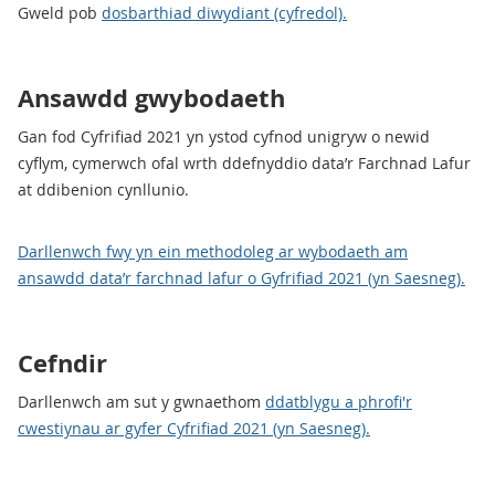
Gweld pob
dosbarthiad diwydiant (cyfredol).
Ansawdd gwybodaeth
Gan fod Cyfrifiad 2021 yn ystod cyfnod unigryw o newid
cyflym, cymerwch ofal wrth ddefnyddio data’r Farchnad Lafur
at ddibenion cynllunio.
Darllenwch fwy yn ein methodoleg ar wybodaeth am
ansawdd data’r farchnad lafur o Gyfrifiad 2021 (yn Saesneg).
Cefndir
Darllenwch am sut y gwnaethom
ddatblygu a phrofi'r
cwestiynau ar gyfer Cyfrifiad 2021 (yn Saesneg).