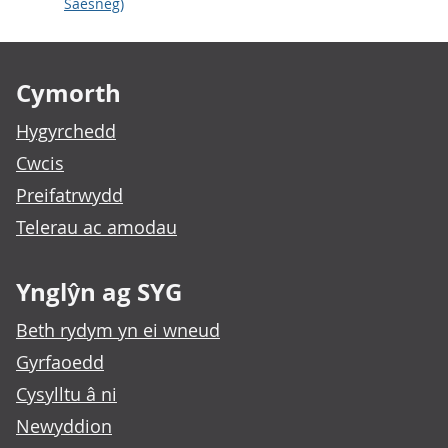
Saesneg)
Footer links
Cymorth
Hygyrchedd
Cwcis
Preifatrwydd
Telerau ac amodau
Ynglŷn ag SYG
Beth rydym yn ei wneud
Gyrfaoedd
Cysylltu â ni
Newyddion