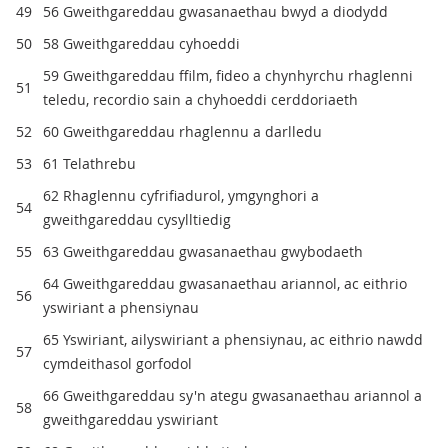
49
56 Gweithgareddau gwasanaethau bwyd a diodydd
50
58 Gweithgareddau cyhoeddi
59 Gweithgareddau ffilm, fideo a chynhyrchu rhaglenni
51
teledu, recordio sain a chyhoeddi cerddoriaeth
52
60 Gweithgareddau rhaglennu a darlledu
53
61 Telathrebu
62 Rhaglennu cyfrifiadurol, ymgynghori a
54
gweithgareddau cysylltiedig
55
63 Gweithgareddau gwasanaethau gwybodaeth
64 Gweithgareddau gwasanaethau ariannol, ac eithrio
56
yswiriant a phensiynau
65 Yswiriant, ailyswiriant a phensiynau, ac eithrio nawdd
57
cymdeithasol gorfodol
66 Gweithgareddau sy'n ategu gwasanaethau ariannol a
58
gweithgareddau yswiriant