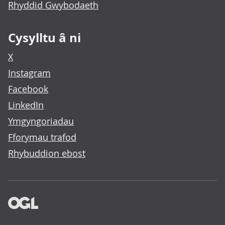
Rhyddid Gwybodaeth
Cysylltu â ni
X
Instagram
Facebook
LinkedIn
Ymgyngoriadau
Fforymau trafod
Rhybuddion ebost