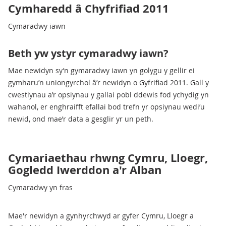
Cymharedd â Chyfrifiad 2011
Cymaradwy iawn
Beth yw ystyr cymaradwy iawn?
Mae newidyn sy’n gymaradwy iawn yn golygu y gellir ei
gymharu’n uniongyrchol â’r newidyn o Gyfrifiad 2011. Gall y
cwestiynau a’r opsiynau y gallai pobl ddewis fod ychydig yn
wahanol, er enghraifft efallai bod trefn yr opsiynau wedi’u
newid, ond mae’r data a gesglir yr un peth.
Cymariaethau rhwng Cymru, Lloegr,
Gogledd Iwerddon a'r Alban
Cymaradwy yn fras
Mae'r newidyn a gynhyrchwyd ar gyfer Cymru, Lloegr a