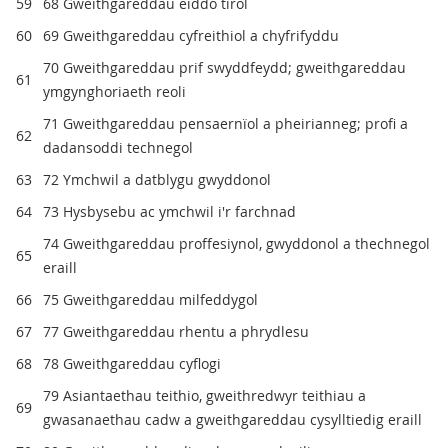
59
68 Gweithgareddau eiddo tirol
60
69 Gweithgareddau cyfreithiol a chyfrifyddu
70 Gweithgareddau prif swyddfeydd; gweithgareddau
61
ymgynghoriaeth reoli
71 Gweithgareddau pensaernïol a pheirianneg; profi a
62
dadansoddi technegol
63
72 Ymchwil a datblygu gwyddonol
64
73 Hysbysebu ac ymchwil i'r farchnad
74 Gweithgareddau proffesiynol, gwyddonol a thechnegol
65
eraill
66
75 Gweithgareddau milfeddygol
67
77 Gweithgareddau rhentu a phrydlesu
68
78 Gweithgareddau cyflogi
79 Asiantaethau teithio, gweithredwyr teithiau a
69
gwasanaethau cadw a gweithgareddau cysylltiedig eraill