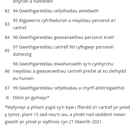
difyrion a hamdden
82
94 Gweithgareddau sefydliadau aelodaeth
95 Atgyweirio cyfrifiaduron a nwyddau personol a'r
83
cartref
84
96 Gweithgareddau gwasanaethau personol eraill
97 Gweithgareddau cartrefi fel cyflogwyr personél
85
domestig
98 Gweithgareddau diwahaniaeth sy'n cynhyrchu
86
nwyddau a gwasanaethau cartrefi preifat at eu defnydd
eu hunain
87
99 Gweithgareddau sefydliadau a chyrff alldiriogaethol
-8
Ddim yn gymwys*
*Myfyrwyr a phlant ysgol sy’n byw i ffwrdd o'r cartref yn ystod
y tymor, plant 15 oed neu'n iau, a phobl nad oeddent mewn
gwaith yn ystod yr wythnos cyn 21 Mawrth 2021.