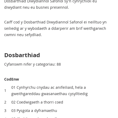
Dosbarthiad Diwydiannol Safonol sy'n cynrychioli eu
diwydiant neu eu busnes presennol.
Caiff cod y Dosbarthiad Diwydiannol Safonol ei neilltuo yn
seiliedig ar y wybodaeth a ddarperir am brif weithgarwch
cwmni neu sefydliad.
Dosbarthiad
Cyfanswm nifer y categorïau: 88
Cod
Enw
01 Cynhyrchu cnydau ac anifeiliaid, hela a
1
gweithgareddau gwasanaethau cysylltiedig
2
02 Coedwigaeth a thorri coed
3
03 Pysgota a dyframaethu