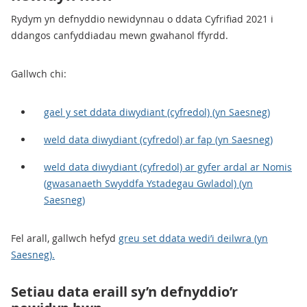
Rydym yn defnyddio newidynnau o ddata Cyfrifiad 2021 i
ddangos canfyddiadau mewn gwahanol ffyrdd.
Gallwch chi:
gael y set ddata diwydiant (cyfredol) (yn Saesneg)
weld data diwydiant (cyfredol) ar fap (yn Saesneg)
weld data diwydiant (cyfredol) ar gyfer ardal ar Nomis
(gwasanaeth Swyddfa Ystadegau Gwladol) (yn
Saesneg)
Fel arall, gallwch hefyd
greu set ddata wedi’i deilwra (yn
Saesneg).
Setiau data eraill sy’n defnyddio’r