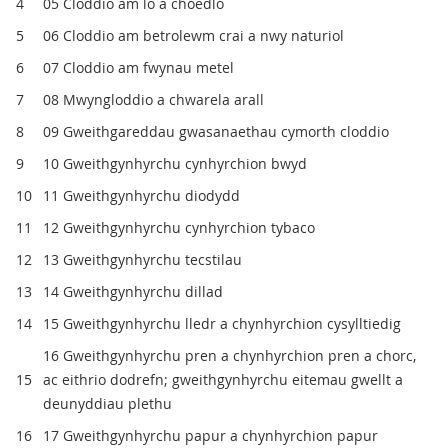
4
05 Cloddio am lo a choedlo
5
06 Cloddio am betrolewm crai a nwy naturiol
6
07 Cloddio am fwynau metel
7
08 Mwyngloddio a chwarela arall
8
09 Gweithgareddau gwasanaethau cymorth cloddio
9
10 Gweithgynhyrchu cynhyrchion bwyd
10
11 Gweithgynhyrchu diodydd
11
12 Gweithgynhyrchu cynhyrchion tybaco
12
13 Gweithgynhyrchu tecstilau
13
14 Gweithgynhyrchu dillad
14
15 Gweithgynhyrchu lledr a chynhyrchion cysylltiedig
16 Gweithgynhyrchu pren a chynhyrchion pren a chorc,
15
ac eithrio dodrefn; gweithgynhyrchu eitemau gwellt a
deunyddiau plethu
16
17 Gweithgynhyrchu papur a chynhyrchion papur