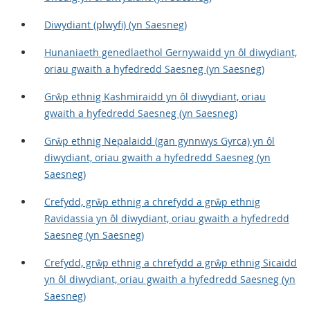
Diwydiant (plwyfi) (yn Saesneg)
Hunaniaeth genedlaethol Gernywaidd yn ôl diwydiant,
oriau gwaith a hyfedredd Saesneg (yn Saesneg)
Grŵp ethnig Kashmiraidd yn ôl diwydiant, oriau
gwaith a hyfedredd Saesneg (yn Saesneg)
Grŵp ethnig Nepalaidd (gan gynnwys Gyrca) yn ôl
diwydiant, oriau gwaith a hyfedredd Saesneg (yn
Saesneg)
Crefydd, grŵp ethnig a chrefydd a grŵp ethnig
Ravidassia yn ôl diwydiant, oriau gwaith a hyfedredd
Saesneg (yn Saesneg)
Crefydd, grŵp ethnig a chrefydd a grŵp ethnig Sicaidd
yn ôl diwydiant, oriau gwaith a hyfedredd Saesneg (yn
Saesneg)