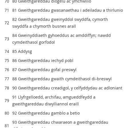
70
80 Gweithgareddau diogelu ac ymchwilio
71
81 Gweithgareddau gwasanaethau i adeiladau a thirlunio
82 Gweithgareddau gweinyddol swyddfa, cymorth
72
swyddfa a chymorth busnes arall
84 Gweinyddiaeth gyhoeddus ac amddiffyn; nawdd
73
cymdeithasol gorfodol
74
85 Addysg
75
86 Gweithgareddau iechyd pobl
76
87 Gweithgareddau gofal preswyl
77
88 Gweithgareddau gwaith cymdeithasol di-breswyl
78
90 Gweithgareddau creadigol, y celfyddydau ac adloniant
91 Llyfrgelloedd, archifau, amgueddfeydd a
79
gweithgareddau diwylliannol eraill
80
92 Gweithgareddau gamblo a betio
93 Gweithgareddau chwaraeon a gweithgareddau
81