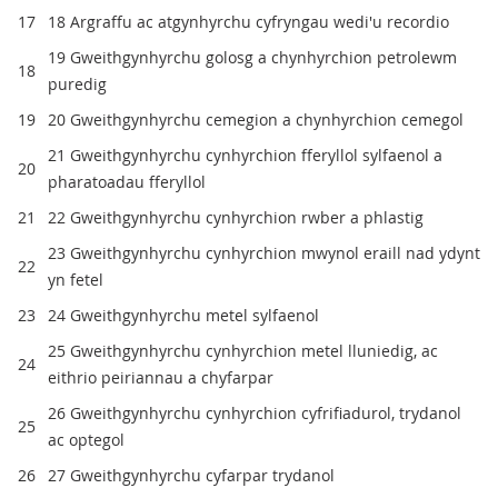
17
18 Argraffu ac atgynhyrchu cyfryngau wedi'u recordio
19 Gweithgynhyrchu golosg a chynhyrchion petrolewm
18
puredig
19
20 Gweithgynhyrchu cemegion a chynhyrchion cemegol
21 Gweithgynhyrchu cynhyrchion fferyllol sylfaenol a
20
pharatoadau fferyllol
21
22 Gweithgynhyrchu cynhyrchion rwber a phlastig
23 Gweithgynhyrchu cynhyrchion mwynol eraill nad ydynt
22
yn fetel
23
24 Gweithgynhyrchu metel sylfaenol
25 Gweithgynhyrchu cynhyrchion metel lluniedig, ac
24
eithrio peiriannau a chyfarpar
26 Gweithgynhyrchu cynhyrchion cyfrifiadurol, trydanol
25
ac optegol
26
27 Gweithgynhyrchu cyfarpar trydanol