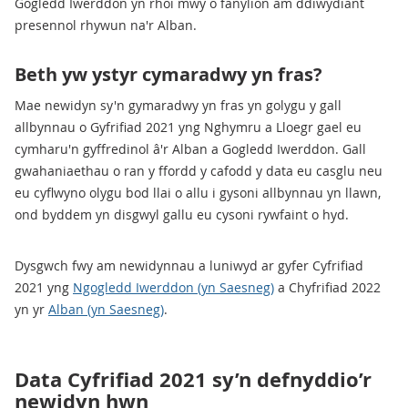
Gogledd Iwerddon yn rhoi mwy o fanylion am ddiwydiant
presennol rhywun na'r Alban.
Beth yw ystyr cymaradwy yn fras?
Mae newidyn sy'n gymaradwy yn fras yn golygu y gall
allbynnau o Gyfrifiad 2021 yng Nghymru a Lloegr gael eu
cymharu'n gyffredinol â'r Alban a Gogledd Iwerddon. Gall
gwahaniaethau o ran y ffordd y cafodd y data eu casglu neu
eu cyflwyno olygu bod llai o allu i gysoni allbynnau yn llawn,
ond byddem yn disgwyl gallu eu cysoni rywfaint o hyd.
Dysgwch fwy am newidynnau a luniwyd ar gyfer Cyfrifiad
2021 yng
Ngogledd Iwerddon (yn Saesneg)
a Chyfrifiad 2022
yn yr
Alban (yn Saesneg)
.
Data Cyfrifiad 2021 sy’n defnyddio’r
newidyn hwn