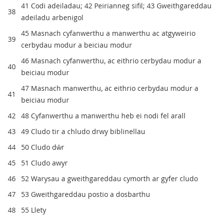
41 Codi adeiladau; 42 Peirianneg sifil; 43 Gweithgareddau
38
adeiladu arbenigol
45 Masnach cyfanwerthu a manwerthu ac atgyweirio
39
cerbydau modur a beiciau modur
46 Masnach cyfanwerthu, ac eithrio cerbydau modur a
40
beiciau modur
47 Masnach manwerthu, ac eithrio cerbydau modur a
41
beiciau modur
42
48 Cyfanwerthu a manwerthu heb ei nodi fel arall
43
49 Cludo tir a chludo drwy biblinellau
44
50 Cludo dŵr
45
51 Cludo awyr
46
52 Warysau a gweithgareddau cymorth ar gyfer cludo
47
53 Gweithgareddau postio a dosbarthu
48
55 Llety