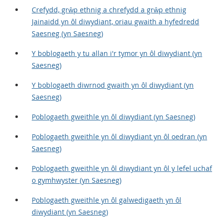
Crefydd, grŵp ethnig a chrefydd a grŵp ethnig
Jainaidd yn ôl diwydiant, oriau gwaith a hyfedredd
Saesneg (yn Saesneg)
Y boblogaeth y tu allan i'r tymor yn ôl diwydiant (yn
Saesneg)
Y boblogaeth diwrnod gwaith yn ôl diwydiant (yn
Saesneg)
Poblogaeth gweithle yn ôl diwydiant (yn Saesneg)
Poblogaeth gweithle yn ôl diwydiant yn ôl oedran (yn
Saesneg)
Poblogaeth gweithle yn ôl diwydiant yn ôl y lefel uchaf
o gymhwyster (yn Saesneg)
Poblogaeth gweithle yn ôl galwedigaeth yn ôl
diwydiant (yn Saesneg)