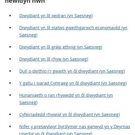
newidyn hwn
Diwydiant yn ôl oedran (yn Saesneg)
Diwydiant yn ôl statws gweithgarwch economaidd (yn
Saesneg)
Diwydiant yn ôl grŵp ethnig (yn Saesneg)
Diwydiant yn ôl rhyw (yn Saesneg)
Dull o deithio i'r gwaith yn ôl diwydiant (yn Saesneg)
Y gallu i siarad Cymraeg yn ôl diwydiant (yn Saesneg)
Hunaniaeth o ran rhywedd yn ôl diwydiant (yn
Saesneg)
Cyfeiriadedd rhywiol yn ôl diwydiant (yn Saesneg)
Nifer y preswylwyr byrdymor nas ganwyd yn y Deyrnas
Unedig yn ôl diwydiant (yn Saesneg)