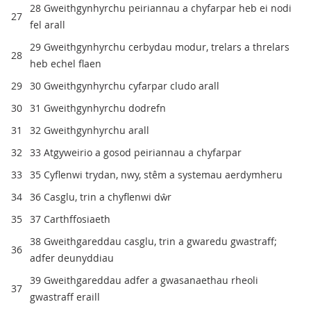
28 Gweithgynhyrchu peiriannau a chyfarpar heb ei nodi
27
fel arall
29 Gweithgynhyrchu cerbydau modur, trelars a threlars
28
heb echel flaen
29
30 Gweithgynhyrchu cyfarpar cludo arall
30
31 Gweithgynhyrchu dodrefn
31
32 Gweithgynhyrchu arall
32
33 Atgyweirio a gosod peiriannau a chyfarpar
33
35 Cyflenwi trydan, nwy, stêm a systemau aerdymheru
34
36 Casglu, trin a chyflenwi dŵr
35
37 Carthffosiaeth
38 Gweithgareddau casglu, trin a gwaredu gwastraff;
36
adfer deunyddiau
39 Gweithgareddau adfer a gwasanaethau rheoli
37
gwastraff eraill