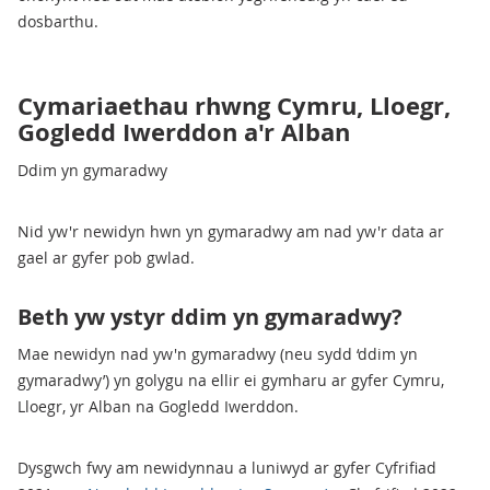
dosbarthu.
Cymariaethau rhwng Cymru, Lloegr,
Gogledd Iwerddon a'r Alban
Ddim yn gymaradwy
Nid yw'r newidyn hwn yn gymaradwy am nad yw'r data ar
gael ar gyfer pob gwlad.
Beth yw ystyr ddim yn gymaradwy?
Mae newidyn nad yw'n gymaradwy (neu sydd ‘ddim yn
gymaradwy’) yn golygu na ellir ei gymharu ar gyfer Cymru,
Lloegr, yr Alban na Gogledd Iwerddon.
Dysgwch fwy am newidynnau a luniwyd ar gyfer Cyfrifiad