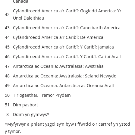
Canada
Cyfandiroedd America a'r Caribî: Gogledd America: Yr
42
Unol Daleithiau
43
Cyfandiroedd America a'r Caribî: Canolbarth America
44
Cyfandiroedd America a'r Caribî: De America
45
Cyfandiroedd America a'r Caribî: Y Caribî: Jamaica
46
Cyfandiroedd America a'r Caribî: Y Caribî: Caribî Arall
47
Antarctica ac Oceania: Awstralasia: Awstralia
48
Antarctica ac Oceania: Awstralasia: Seland Newydd
49
Antarctica ac Oceania: Antarctica ac Oceania Arall
50
Tiriogaethau Tramor Prydain
51
Dim pasbort
-8
Ddim yn gymwys*
*Myfyrwyr a phlant ysgol sy’n byw i ffwrdd o'r cartref yn ystod
y tymor.