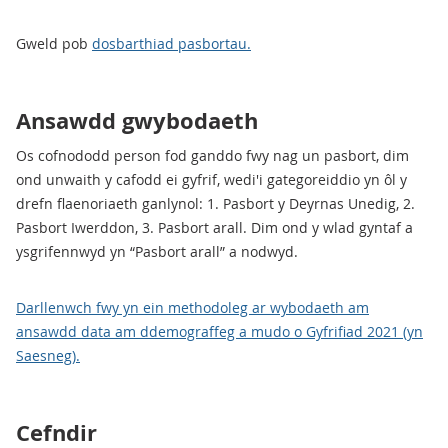
Gweld pob
dosbarthiad pasbortau.
Ansawdd gwybodaeth
Os cofnododd person fod ganddo fwy nag un pasbort, dim
ond unwaith y cafodd ei gyfrif, wedi'i gategoreiddio yn ôl y
drefn flaenoriaeth ganlynol: 1. Pasbort y Deyrnas Unedig, 2.
Pasbort Iwerddon, 3. Pasbort arall. Dim ond y wlad gyntaf a
ysgrifennwyd yn “Pasbort arall” a nodwyd.
Darllenwch fwy yn ein methodoleg ar wybodaeth am
ansawdd data am ddemograffeg a mudo o Gyfrifiad 2021 (yn
Saesneg).
Cefndir