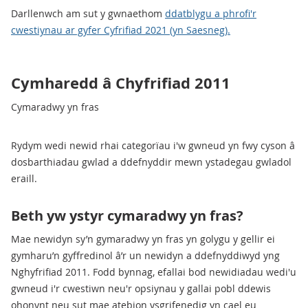
Darllenwch am sut y gwnaethom
ddatblygu a phrofi'r
cwestiynau ar gyfer Cyfrifiad 2021 (yn Saesneg).
Cymharedd â Chyfrifiad 2011
Cymaradwy yn fras
Rydym wedi newid rhai categorïau i'w gwneud yn fwy cyson â
dosbarthiadau gwlad a ddefnyddir mewn ystadegau gwladol
eraill.
Beth yw ystyr cymaradwy yn fras?
Mae newidyn sy’n gymaradwy yn fras yn golygu y gellir ei
gymharu’n gyffredinol â’r un newidyn a ddefnyddiwyd yng
Nghyfrifiad 2011. Fodd bynnag, efallai bod newidiadau wedi'u
gwneud i'r cwestiwn neu'r opsiynau y gallai pobl ddewis
ohonynt neu sut mae atebion ysgrifenedig yn cael eu