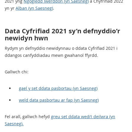
2021 yng
Ngogledd Iwerddon (yn Saesneg)
a Chyfrifiad 2022
yn yr
Alban (yn Saesneg)
.
Data Cyfrifiad 2021 sy’n defnyddio’r
newidyn hwn
Rydym yn defnyddio newidynnau o ddata Cyfrifiad 2021 i
ddangos canfyddiadau mewn gwahanol ffyrdd.
Gallwch chi:
gael y set ddata pasbortau (yn Saesneg)
weld data pasbortau ar fap (yn Saesneg)
Fel arall, gallwch hefyd
greu set ddata wedi’i deilwra (yn
Saesneg).