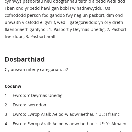
cynnwys pasbortau neu ddogfennau teithio a oedd wedi dod
i ben ond yr oedd hawl gan bobl i'w hadnewyddu. Os
cofnododd person fod ganddo fwy nag un pasbort, dim ond
unwaith y cafodd ei gyfrif, wedi'i gategoreiddio yn ôl y drefn
flaenoriaeth ganlynol: 1. Pasbort y Deyrnas Unedig, 2. Pasbort
Iwerddon, 3. Pasbort arall.
Dosbarthiad
Cyfanswm nifer y categorïau: 52
Cod
Enw
1
Ewrop: Y Deyrnas Unedig
2
Ewrop: Iwerddon
3
Ewrop: Ewrop Arall: Aelod-wladwriaethau'r UE: Ffrainc
4
Ewrop: Ewrop Arall: Aelod-wladwriaethau'r UE: Yr Almaen