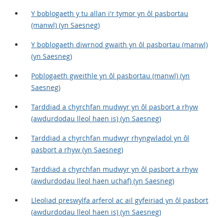
Y boblogaeth y tu allan i'r tymor yn ôl pasbortau
(manwl) (yn Saesneg)
Y boblogaeth diwrnod gwaith yn ôl pasbortau (manwl)
(yn Saesneg)
Poblogaeth gweithle yn ôl pasbortau (manwl) (yn
Saesneg)
Tarddiad a chyrchfan mudwyr yn ôl pasbort a rhyw
(awdurdodau lleol haen is) (yn Saesneg)
Tarddiad a chyrchfan mudwyr rhyngwladol yn ôl
pasbort a rhyw (yn Saesneg)
Tarddiad a chyrchfan mudwyr yn ôl pasbort a rhyw
(awdurdodau lleol haen uchaf) (yn Saesneg)
Lleoliad preswylfa arferol ac ail gyfeiriad yn ôl pasbort
(awdurdodau lleol haen is) (yn Saesneg)