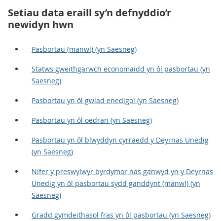
Setiau data eraill sy’n defnyddio’r
newidyn hwn
Pasbortau (manwl) (yn Saesneg)
Statws gweithgarwch economaidd yn ôl pasbortau (yn
Saesneg)
Pasbortau yn ôl gwlad enedigol (yn Saesneg)
Pasbortau yn ôl oedran (yn Saesneg)
Pasbortau yn ôl blwyddyn cyrraedd y Deyrnas Unedig
(yn Saesneg)
Nifer y preswylwyr byrdymor nas ganwyd yn y Deyrnas
Unedig yn ôl pasbortau sydd ganddynt (manwl) (yn
Saesneg)
Gradd gymdeithasol fras yn ôl pasbortau (yn Saesneg)