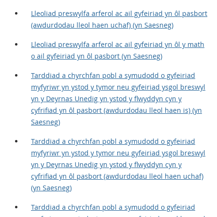
Lleoliad preswylfa arferol ac ail gyfeiriad yn ôl pasbort
(awdurdodau lleol haen uchaf) (yn Saesneg)
Lleoliad preswylfa arferol ac ail gyfeiriad yn ôl y math
o ail gyfeiriad yn ôl pasbort (yn Saesneg)
Tarddiad a chyrchfan pobl a symudodd o gyfeiriad
myfyriwr yn ystod y tymor neu gyfeiriad ysgol breswyl
yn y Deyrnas Unedig yn ystod y flwyddyn cyn y
cyfrifiad yn ôl pasbort (awdurdodau lleol haen is) (yn
Saesneg)
Tarddiad a chyrchfan pobl a symudodd o gyfeiriad
myfyriwr yn ystod y tymor neu gyfeiriad ysgol breswyl
yn y Deyrnas Unedig yn ystod y flwyddyn cyn y
cyfrifiad yn ôl pasbort (awdurdodau lleol haen uchaf)
(yn Saesneg)
Tarddiad a chyrchfan pobl a symudodd o gyfeiriad