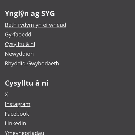
Ynglŷn ag SYG
Beth rydym yn ei wneud
Gyrfaoedd
Cysylltu â ni
Newyddion
Rhyddid Gwybodaeth
Cysylltu â ni
X
Instagram
Facebook
LinkedIn
Ymgyngoriadau