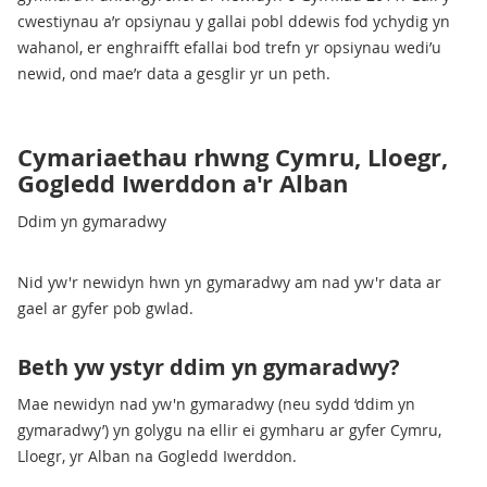
cwestiynau a’r opsiynau y gallai pobl ddewis fod ychydig yn
wahanol, er enghraifft efallai bod trefn yr opsiynau wedi’u
newid, ond mae’r data a gesglir yr un peth.
Cymariaethau rhwng Cymru, Lloegr,
Gogledd Iwerddon a'r Alban
Ddim yn gymaradwy
Nid yw'r newidyn hwn yn gymaradwy am nad yw'r data ar
gael ar gyfer pob gwlad.
Beth yw ystyr ddim yn gymaradwy?
Mae newidyn nad yw'n gymaradwy (neu sydd ‘ddim yn
gymaradwy’) yn golygu na ellir ei gymharu ar gyfer Cymru,
Lloegr, yr Alban na Gogledd Iwerddon.