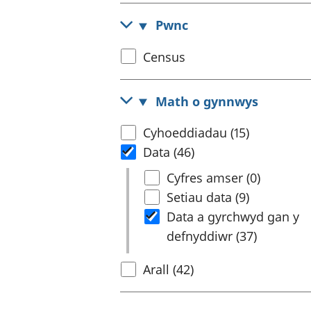
Pwnc
Select
Census
census
topic
Math o gynnwys
Select
Cyhoeddiadau (15)
content
Data (46)
type
Select
Cyfres amser (0)
Data
Setiau data (9)
Data a gyrchwyd gan y
defnyddiwr (37)
Arall (42)