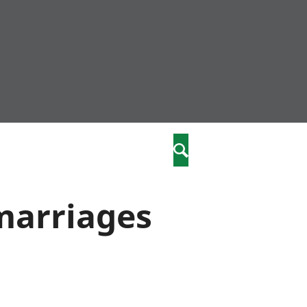
community
,
Search
a phriodasau
fiawnder
wylliannol
marriages
 plant
 cymdeithasol
elwydydd
istiaeth