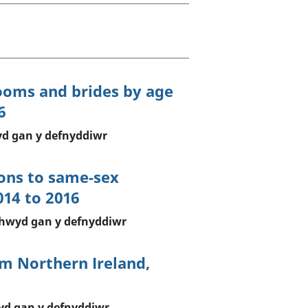
a chyllid
 ymfudo
rooms and brides by age
6
d gan y defnyddiwr
ions to same-sex
014 to 2016
chwyd gan y defnyddiwr
m Northern Ireland,
yd gan y defnyddiwr