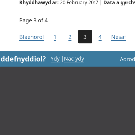
Rhyddhawyd ar:
20 February 2017 |
Data a gyrch
Page 3 of 4
Blaenorol
1
2
3
4
Nesaf
 ddefnyddiol?
Ydy
|
Nac ydy
Adrod