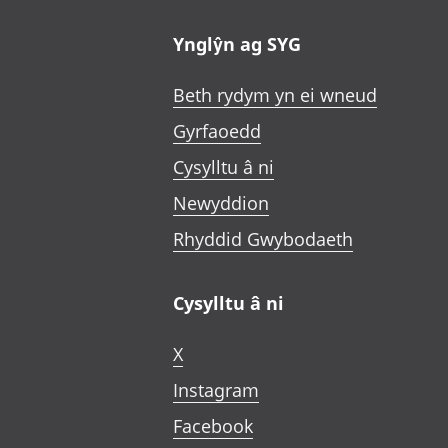
Ynglŷn ag SYG
Beth rydym yn ei wneud
Gyrfaoedd
Cysylltu â ni
Newyddion
Rhyddid Gwybodaeth
Cysylltu â ni
X
Instagram
Facebook