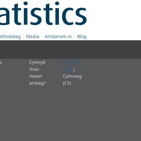
ethodoleg
Media
Amdanom ni
Blog
a
Cymryd
English
rhan
(EN)
|
mewn
Cymraeg
arolwg?
(CY)