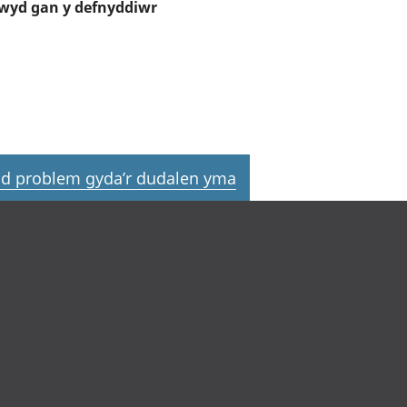
wyd gan y defnyddiwr
d problem gyda’r dudalen yma