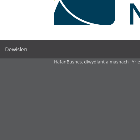
Dewislen
Hafan
Busnes, diwydiant a masnach
Yr 