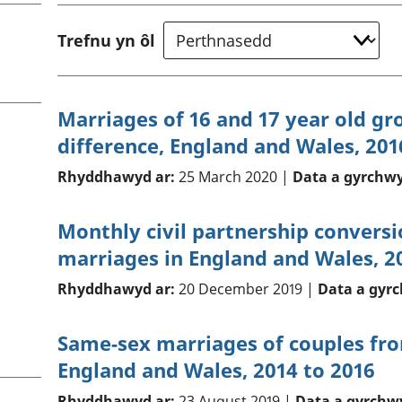
chwyddiant a
Cyllid personol 
phrisiau
aelwydydd
Trefnu yn ôl
Buddsoddiadau,
Poblogaeth ac
pensiynau ac
ymddiriedolaethau
Cyfrifon gwladol
Marriages of 16 and 17 year old g
Cyfrifon rhanbarthol
difference, England and Wales, 201
Rhyddhawyd ar:
25 March 2020 |
Data a gyrchwy
Monthly civil partnership convers
marriages in England and Wales, 2
Rhyddhawyd ar:
20 December 2019 |
Data a gyr
Same-sex marriages of couples fro
England and Wales, 2014 to 2016
Rhyddhawyd ar:
23 August 2019 |
Data a gyrchw