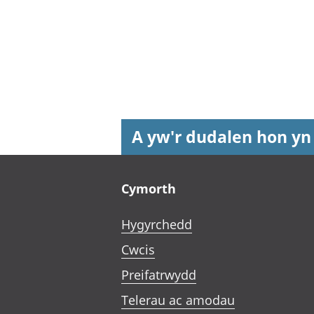
A yw'r dudalen hon yn
Footer links
Cymorth
Hygyrchedd
Cwcis
Preifatrwydd
Telerau ac amodau