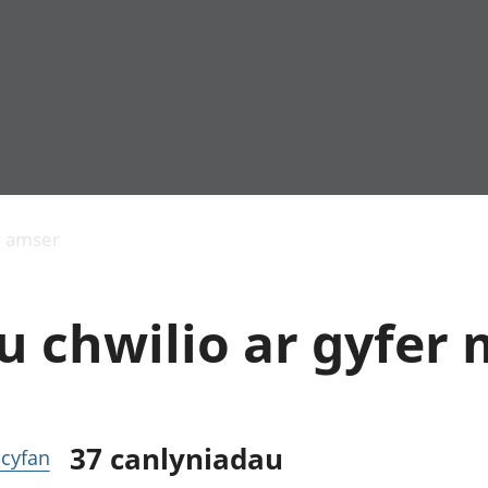
Allgynnyrch
Pobl mewn gwaith
Armed forces 
economaidd a
Pobl nad ydynt
Genedigaethau
s amser
chynhyrchiant
mewn gwaith
marwolaethau 
Cyfrifon
Troseddu a chy
amgylcheddol
Hunaniaeth ddi
 chwilio ar gyfer 
Llwodraeth, y sector
Addysg a gofal
cyhoeddus a threthi
Etholiadau
Cynnyrch Domestig
Iechyd a gofal
Gros (CDG)
Nodweddion a
Gwerth Ychwanegol
Housing
Gros
Hamdden a thwr
37
canlyniadau
r cyfan
Mynegeion
Lles