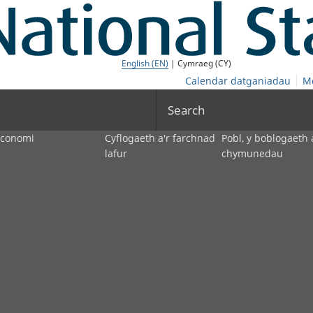
English (EN)
| Cymraeg (CY)
Calendar datganiadau
M
Search
economi
Cyflogaeth a'r farchnad
Pobl, y boblogaeth 
lafur
chymunedau