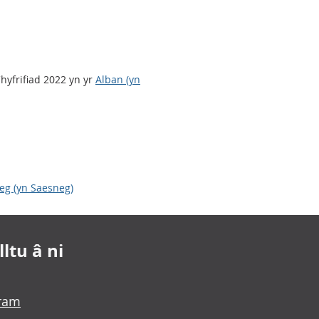
hyfrifiad 2022 yn yr
Alban (yn
aeg (yn Saesneg)
ltu â ni
gram