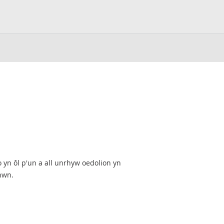
o yn ôl p'un a all unrhyw oedolion yn
hwn.