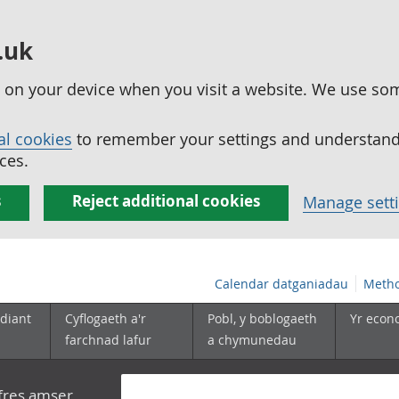
.uk
ed on your device when you visit a website. We use so
al cookies
to remember your settings and understand 
ces.
s
Reject additional cookies
Manage sett
Calendar datganiadau
Metho
diant
Cyflogaeth a'r
Pobl, y boblogaeth
Yr econ
farchnad lafur
a chymunedau
yfres amser