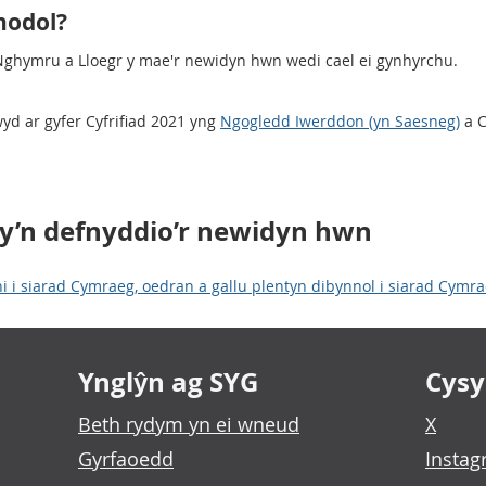
nodol?
 Nghymru a Lloegr y mae'r newidyn hwn wedi cael ei gynhyrchu.
d ar gyfer Cyfrifiad 2021 yng
Ngogledd Iwerddon (yn Saesneg)
a C
sy’n defnyddio’r newidyn hwn
ni i siarad Cymraeg, oedran a gallu plentyn dibynnol i siarad Cymr
Ynglŷn ag SYG
Cysyl
Beth rydym yn ei wneud
X
Gyrfaoedd
Insta