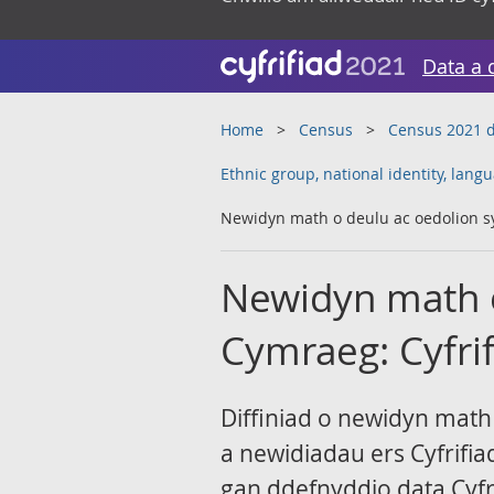
Data a 
Home
Census
Census 2021 d
Ethnic group, national identity, lan
Newidyn math o deulu ac oedolion sy
Newidyn math o
Cymraeg: Cyfri
Diffiniad o newidyn math
a newidiadau ers Cyfrifi
gan ddefnyddio data Cyfr