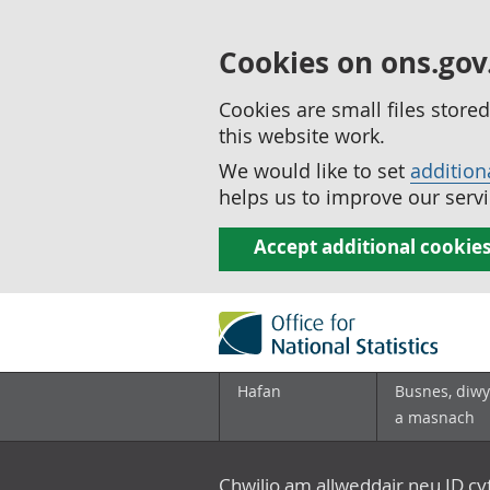
Cookies on ons.gov
Cookies are small files stor
this website work.
We would like to set
addition
helps us to improve our servi
Accept additional cookie
Hafan
Busnes, diwy
a masnach
Chwilio am allweddair neu ID c