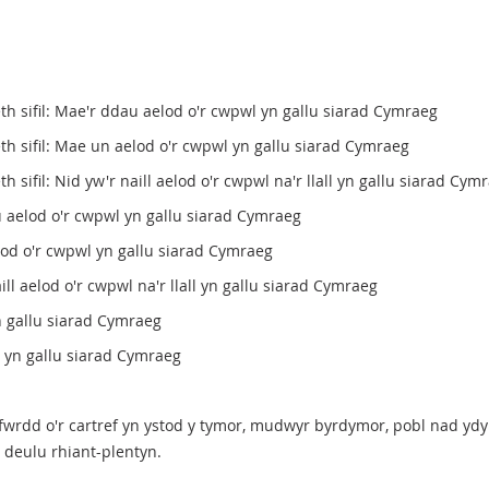
h sifil: Mae'r ddau aelod o'r cwpwl yn gallu siarad Cymraeg
h sifil: Mae un aelod o'r cwpwl yn gallu siarad Cymraeg
 sifil: Nid yw'r naill aelod o'r cwpwl na'r llall yn gallu siarad Cym
 aelod o'r cwpwl yn gallu siarad Cymraeg
od o'r cwpwl yn gallu siarad Cymraeg
ll aelod o'r cwpwl na'r llall yn gallu siarad Cymraeg
n gallu siarad Cymraeg
t yn gallu siarad Cymraeg
 ffwrdd o'r cartref yn ystod y tymor, mudwyr byrdymor, pobl nad 
deulu rhiant-plentyn.