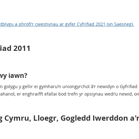
tblygu a phrofi'r cwestiynau ar gyfer Cyfrifiad 2021 (yn Saesneg).
iad 2011
wy iawn?
olygu y gellir ei gymharu’n uniongyrchol â’r newidyn o Gyfrifiad 
ahanol, er enghraifft efallai bod trefn yr opsiynau wedi’u newid, on
Cymru, Lloegr, Gogledd Iwerddon a'