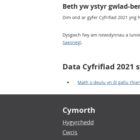
Beth yw ystyr gwlad-be
Dim ond ar gyfer Cyfrifiad 2021 yng
Dysgwch fwy am newidynnau a luniwy
Saesneg)
.
Data Cyfrifiad 2021 
Math o deulu yn ôl gallu rhie
Footer links
Cymorth
Hygyrchedd
Cwcis