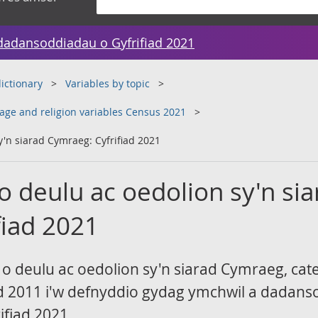
dadansoddiadau o Gyfrifiad 2021
ictionary
Variables by topic
guage and religion variables Census 2021
'n siarad Cymraeg: Cyfrifiad 2021
 deulu ac oedolion sy'n sia
fiad 2021
 o deulu ac oedolion sy'n siarad Cymraeg, cat
ad 2011 i'w defnyddio gydag ymchwil a dadans
ifiad 2021.