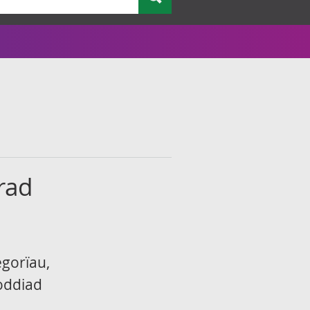
rad
egorïau,
oddiad