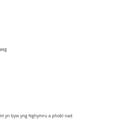
raeg
ydynt yn byw yng Nghymru a phobl nad