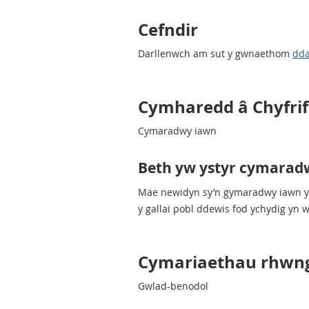
Cefndir
Darllenwch am sut y gwnaethom
dda
Cymharedd â Chyfrif
Cymaradwy iawn
Beth yw ystyr cymarad
Mae newidyn sy’n gymaradwy iawn yn g
y gallai pobl ddewis fod ychydig yn w
Cymariaethau rhwng 
Gwlad-benodol