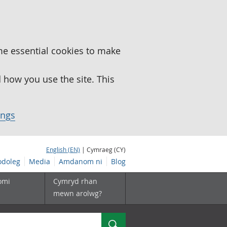
me essential cookies to make
how you use the site. This
ings
English (EN)
| Cymraeg (CY)
doleg
Media
Amdanom ni
Blog
omi
Cymryd rhan
mewn arolwg?
Chwilio