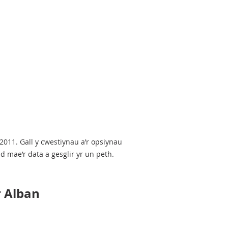
2011. Gall y cwestiynau a’r opsiynau
d mae’r data a gesglir yr un peth.
r Alban