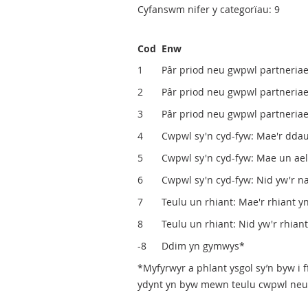
Cyfanswm nifer y categorïau: 9
Cod
Enw
1
Pâr priod neu gwpwl partneriaet
2
Pâr priod neu gwpwl partneriaet
3
Pâr priod neu gwpwl partneriaeth
4
Cwpwl sy'n cyd-fyw: Mae'r ddau
5
Cwpwl sy'n cyd-fyw: Mae un ael
6
Cwpwl sy'n cyd-fyw: Nid yw'r nai
7
Teulu un rhiant: Mae'r rhiant y
8
Teulu un rhiant: Nid yw'r rhian
-8
Ddim yn gymwys*
*Myfyrwyr a phlant ysgol sy’n byw i
ydynt yn byw mewn teulu cwpwl neu 