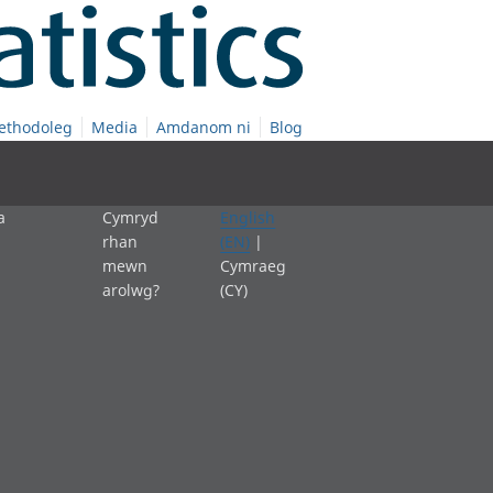
ethodoleg
Media
Amdanom ni
Blog
a
Cymryd
English
rhan
(EN)
|
mewn
Cymraeg
arolwg?
(CY)