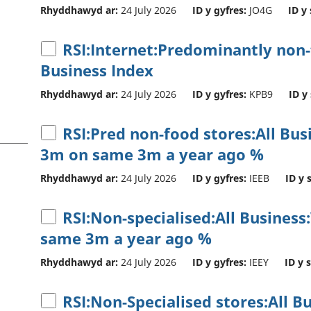
Rhyddhawyd ar:
24 July 2026
ID y gyfres:
JO4G
ID y 
RSI:Internet:Predominantly non-f
Business Index
Rhyddhawyd ar:
24 July 2026
ID y gyfres:
KPB9
ID y
RSI:Pred non-food stores:All Bu
3m on same 3m a year ago %
Rhyddhawyd ar:
24 July 2026
ID y gyfres:
IEEB
ID y 
RSI:Non-specialised:All Business
same 3m a year ago %
Rhyddhawyd ar:
24 July 2026
ID y gyfres:
IEEY
ID y 
RSI:Non-Specialised stores:All B