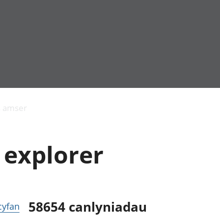
Allgynnyrch
Pobl mewn gwaith
Armed forces 
economaidd a
Pobl nad ydynt
Genedigaethau
s amser
chynhyrchiant
mewn gwaith
marwolaethau 
Cyfrifon
Troseddu a chy
amgylcheddol
Hunaniaeth ddi
 explorer
Llwodraeth, y sector
Addysg a gofal
cyhoeddus a threthi
Etholiadau
Cynnyrch Domestig
Iechyd a gofal
Gros (CDG)
Nodweddion a
Gwerth Ychwanegol
Housing
Gros
Hamdden a thwr
58654
canlyniadau
 cyfan
Mynegeion
Lles