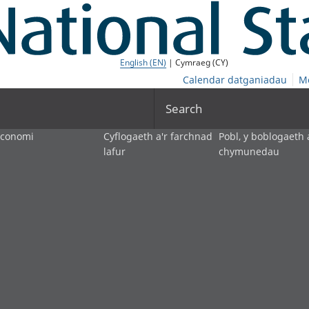
English (EN)
| Cymraeg (CY)
Calendar datganiadau
M
Search
economi
Cyflogaeth a'r farchnad
Pobl, y boblogaeth 
lafur
chymunedau