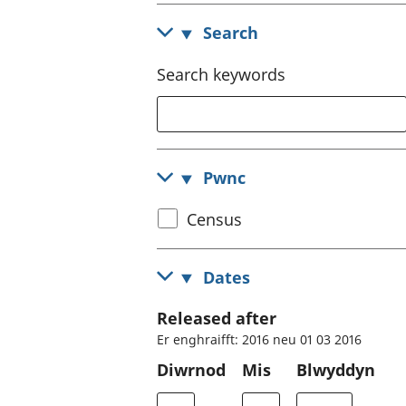
Search
Search keywords
Pwnc
Select
Census
census
topic
Dates
Released after
Er enghraifft: 2016 neu 01 03 2016
Diwrnod
Mis
Blwyddyn