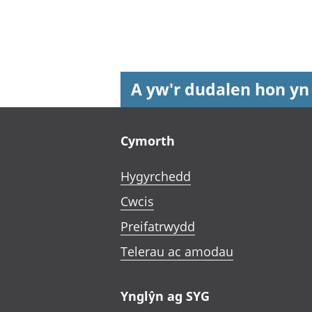
A yw'r dudalen hon yn
Footer links
Cymorth
Hygyrchedd
Cwcis
Preifatrwydd
Telerau ac amodau
Ynglŷn ag SYG