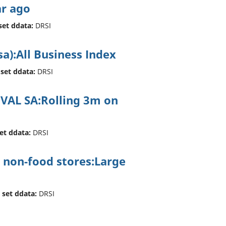
r ago
set ddata:
DRSI
sa):All Business Index
 set ddata:
DRSI
ss:VAL SA:Rolling 3m on
set ddata:
DRSI
 non-food stores:Large
 set ddata:
DRSI