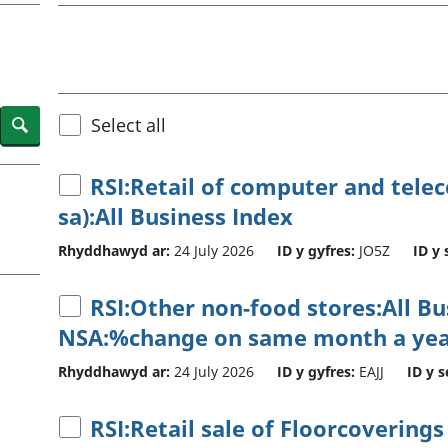
chwyddiant a
Cyllid personol 
phrisiau
aelwydydd
Buddsoddiadau,
Poblogaeth ac
pensiynau ac
ymddiriedolaethau
Cyfrifon gwladol
Search
Select all
Cyfrifon rhanbarthol
RSI:Retail of computer and tel
sa):All Business Index
Rhyddhawyd ar:
24 July 2026
ID y gyfres:
JO5Z
ID y 
RSI:Other non-food stores:All B
NSA:%change on same month a yea
Rhyddhawyd ar:
24 July 2026
ID y gyfres:
EAJJ
ID y s
RSI:Retail sale of Floorcoverings