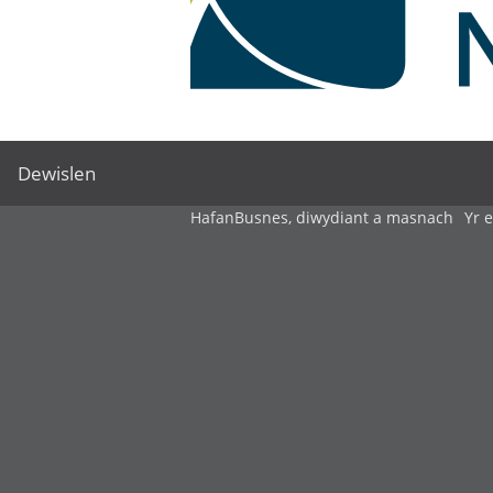
Dewislen
Hafan
Busnes, diwydiant a masnach
Yr 