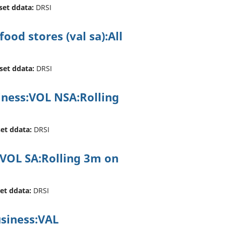
set ddata:
DRSI
ood stores (val sa):All
 set ddata:
DRSI
siness:VOL NSA:Rolling
set ddata:
DRSI
:VOL SA:Rolling 3m on
set ddata:
DRSI
usiness:VAL