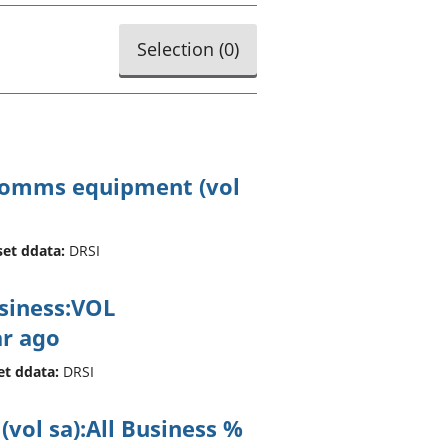
a chyllid
Selection (
0
)
 ymfudo
ecomms equipment (vol
set ddata:
DRSI
usiness:VOL
r ago
et ddata:
DRSI
 (vol sa):All Business %