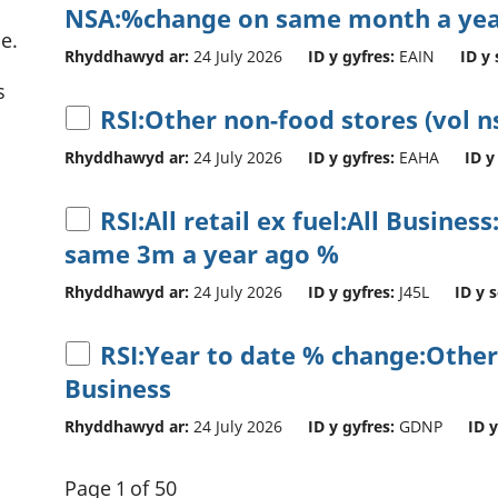
NSA:%change on same month a yea
e.
Rhyddhawyd ar:
24 July 2026
ID y gyfres:
EAIN
ID y 
s
RSI:Other non-food stores (vol n
Rhyddhawyd ar:
24 July 2026
ID y gyfres:
EAHA
ID y
RSI:All retail ex fuel:All Busine
same 3m a year ago %
Rhyddhawyd ar:
24 July 2026
ID y gyfres:
J45L
ID y 
RSI:Year to date % change:Other
Business
Rhyddhawyd ar:
24 July 2026
ID y gyfres:
GDNP
ID y
Page 1 of 50