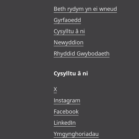
Beth rydym yn ei wneud
Gyrfaoedd
Cysylltu â ni
Newyddion
Rhyddid Gwybodaeth
Cysylltu â ni
X
Instagram
Facebook
LinkedIn
Ymgynghoriadau