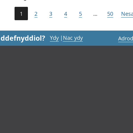
1
2
3
4
5
…
50
Nesa
 ddefnyddiol?
Ydy
|
Nac ydy
Adrod