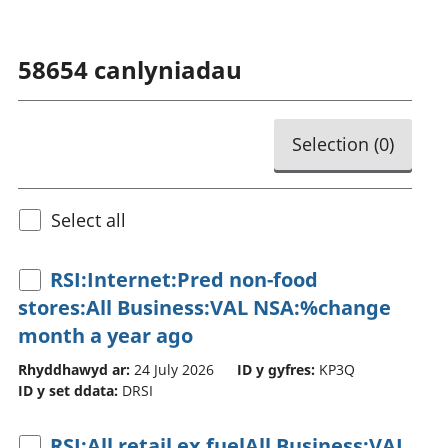
58654
canlyniadau
Selection (
0
)
Select all
RSI:Internet:Pred non-food
stores:All Business:VAL NSA:%change
month a year ago
Rhyddhawyd ar:
24 July 2026
ID y gyfres:
KP3Q
ID y set ddata:
DRSI
RSI:All retail ex fuelAll Business:VAL