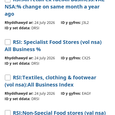
NSA:% change on same month a year
ago
Rhyddhawyd ar:
24 July 2026
ID y gyfres:
J3L2
ID y set ddata:
DRSI
RSI: Specialist Food Stores (vol nsa)
All Business %
Rhyddhawyd ar:
24 July 2026
ID y gyfres:
CX25
ID y set ddata:
DRSI
RSI:Textiles, clothing & footwear
(vol nsa):All Business Index
Rhyddhawyd ar:
24 July 2026
ID y gyfres:
EAGY
ID y set ddata:
DRSI
RSI:Non-Special Food stores (val nsa)