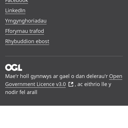
Facebook
LinkedIn
Ymgynghoriadau
Fforymau trafod
Rhybuddion ebost
Mae'r holl gynnwys ar gael o dan delerau'r
Open
Government Licence v3.0
, ac eithrio lle y
nodir fel arall