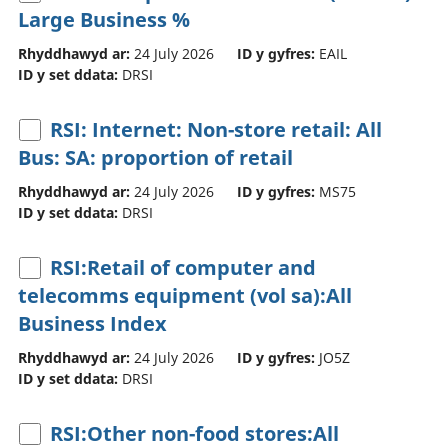
Large Business %
Rhyddhawyd ar:
24 July 2026
ID y gyfres:
EAIL
ID y set ddata:
DRSI
RSI: Internet: Non-store retail: All
Bus: SA: proportion of retail
Rhyddhawyd ar:
24 July 2026
ID y gyfres:
MS75
ID y set ddata:
DRSI
RSI:Retail of computer and
telecomms equipment (vol sa):All
Business Index
Rhyddhawyd ar:
24 July 2026
ID y gyfres:
JO5Z
ID y set ddata:
DRSI
RSI:Other non-food stores:All