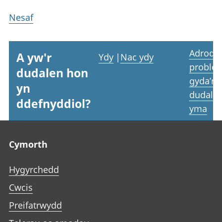
Nesaf
Adrodd
A yw'r
Ydy
|
Nac ydy
proble
dudalen hon
gyda’r
yn
dudale
ddefnyddiol?
yma
Footer links
Cymorth
Hygyrchedd
Cwcis
Preifatrwydd