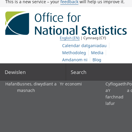
This is a new service – your
feedback
will help us improve it.
English (EN)
| Cymraeg (CY)
Calendar datganiadau
Methodoleg
Media
Amdanom ni
Blog
Dewislen
Search
Hafan
Busnes, diwydiant a
Yr economi
Cyflogaeth
Po
masnach
a'r
a 
farchnad
lafur