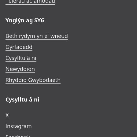
Telerau ac amodau
Ynglŷn ag SYG
Beth rydym yn ei wneud
Gyrfaoedd
Cysylltu â ni
Newyddion
Rhyddid Gwybodaeth
Cysylltu â ni
X
Instagram