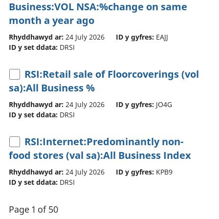
Business:VOL NSA:%change on same
month a year ago
Rhyddhawyd ar:
24 July 2026
ID y gyfres:
EAJJ
ID y set ddata:
DRSI
RSI:Retail sale of Floorcoverings (vol
sa):All Business %
Rhyddhawyd ar:
24 July 2026
ID y gyfres:
JO4G
ID y set ddata:
DRSI
RSI:Internet:Predominantly non-
food stores (val sa):All Business Index
Rhyddhawyd ar:
24 July 2026
ID y gyfres:
KPB9
ID y set ddata:
DRSI
Page 1 of 50