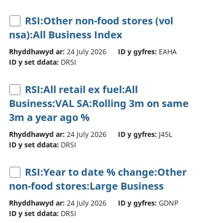
RSI:Other non-food stores (vol
nsa):All Business Index
Rhyddhawyd ar:
24 July 2026
ID y gyfres:
EAHA
ID y set ddata:
DRSI
RSI:All retail ex fuel:All
Business:VAL SA:Rolling 3m on same
3m a year ago %
Rhyddhawyd ar:
24 July 2026
ID y gyfres:
J45L
ID y set ddata:
DRSI
RSI:Year to date % change:Other
non-food stores:Large Business
Rhyddhawyd ar:
24 July 2026
ID y gyfres:
GDNP
ID y set ddata:
DRSI