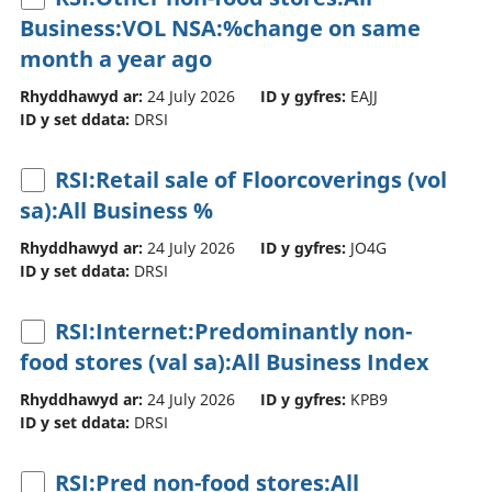
Business:VOL NSA:%change on same
month a year ago
Rhyddhawyd ar:
24 July 2026
ID y gyfres:
EAJJ
ID y set ddata:
DRSI
RSI:Retail sale of Floorcoverings (vol
sa):All Business %
Rhyddhawyd ar:
24 July 2026
ID y gyfres:
JO4G
ID y set ddata:
DRSI
RSI:Internet:Predominantly non-
food stores (val sa):All Business Index
Rhyddhawyd ar:
24 July 2026
ID y gyfres:
KPB9
ID y set ddata:
DRSI
RSI:Pred non-food stores:All