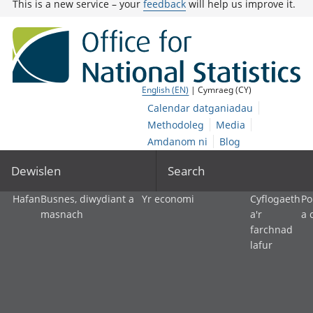
This is a new service – your
feedback
will help us improve it.
English (EN)
| Cymraeg (CY)
Calendar datganiadau
Methodoleg
Media
Amdanom ni
Blog
Dewislen
Search
Hafan
Busnes, diwydiant a
Yr economi
Cyflogaeth
Po
masnach
a'r
a 
farchnad
lafur