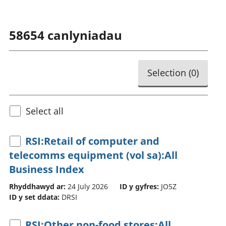
58654
canlyniadau
Selection (
0
)
Select all
RSI:Retail of computer and
telecomms equipment (vol sa):All
Business Index
Rhyddhawyd ar:
24 July 2026
ID y gyfres:
JO5Z
ID y set ddata:
DRSI
RSI:Other non-food stores:All