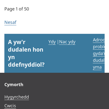
Page 1 of 50
Nesaf
Adrodd
A yw'r
Ydy
|
Nac ydy
proble
dudalen hon
gyda’r
yn
dudale
ddefnyddiol?
yma
Footer links
Cymorth
Hygyrchedd
Cwcis