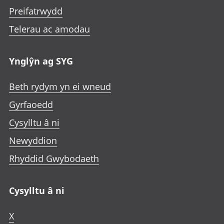
Preifatrwydd
Telerau ac amodau
Ynglŷn ag SYG
Beth rydym yn ei wneud
Gyrfaoedd
Cysylltu â ni
Newyddion
Rhyddid Gwybodaeth
Cysylltu â ni
X