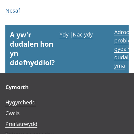
Nesaf
Adrodd
A yw'r
Ydy
|
Nac ydy
proble
dudalen hon
gyda’r
yn
dudale
ddefnyddiol?
yma
Footer links
Cymorth
Hygyrchedd
Cwcis
Preifatrwydd