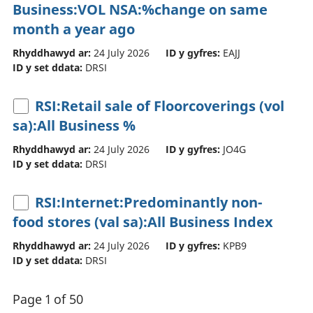
Business:VOL NSA:%change on same
month a year ago
Rhyddhawyd ar:
24 July 2026
ID y gyfres:
EAJJ
ID y set ddata:
DRSI
RSI:Retail sale of Floorcoverings (vol
sa):All Business %
Rhyddhawyd ar:
24 July 2026
ID y gyfres:
JO4G
ID y set ddata:
DRSI
RSI:Internet:Predominantly non-
food stores (val sa):All Business Index
Rhyddhawyd ar:
24 July 2026
ID y gyfres:
KPB9
ID y set ddata:
DRSI
Page 1 of 50