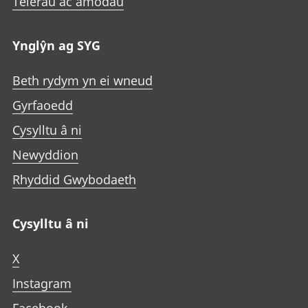
Telerau ac amodau
Ynglŷn ag SYG
Beth rydym yn ei wneud
Gyrfaoedd
Cysylltu â ni
Newyddion
Rhyddid Gwybodaeth
Cysylltu â ni
X
Instagram