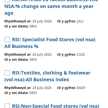
NSA:% change on same month a year
ago
Rhyddhawyd ar:
24 July 2026
ID y gyfres:
J3L2
ID y set ddata:
DRSI
RSI: Specialist Food Stores (vol nsa)
All Business %
Rhyddhawyd ar:
24 July 2026
ID y gyfres:
CX25
ID y set ddata:
DRSI
RSI:Textiles, clothing & footwear
(vol nsa):All Business Index
Rhyddhawyd ar:
24 July 2026
ID y gyfres:
EAGY
ID y set ddata:
DRSI
RSI:Non-Special Food stores (val nsa)