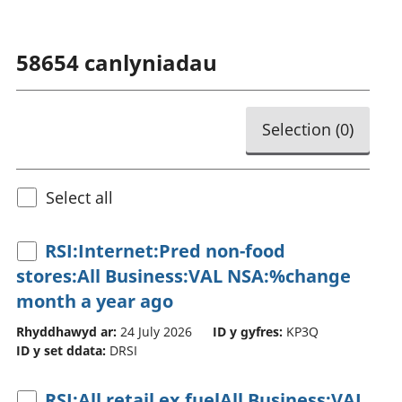
58654
canlyniadau
Selection (
0
)
Select all
RSI:Internet:Pred non-food
stores:All Business:VAL NSA:%change
month a year ago
Rhyddhawyd ar:
24 July 2026
ID y gyfres:
KP3Q
ID y set ddata:
DRSI
RSI:All retail ex fuelAll Business:VAL