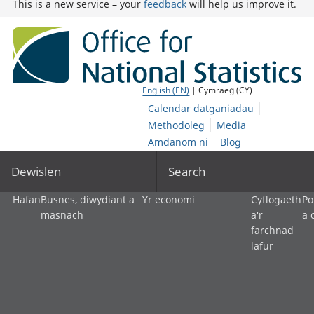
This is a new service – your
feedback
will help us improve it.
English (EN)
| Cymraeg (CY)
Calendar datganiadau
Methodoleg
Media
Amdanom ni
Blog
Dewislen
Search
Hafan
Busnes, diwydiant a
Yr economi
Cyflogaeth
Po
masnach
a'r
a 
farchnad
lafur