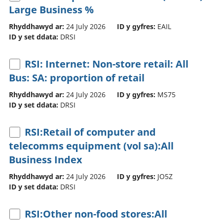
Large Business %
Rhyddhawyd ar:
24 July 2026
ID y gyfres:
EAIL
ID y set ddata:
DRSI
RSI: Internet: Non-store retail: All
Bus: SA: proportion of retail
Rhyddhawyd ar:
24 July 2026
ID y gyfres:
MS75
ID y set ddata:
DRSI
RSI:Retail of computer and
telecomms equipment (vol sa):All
Business Index
Rhyddhawyd ar:
24 July 2026
ID y gyfres:
JO5Z
ID y set ddata:
DRSI
RSI:Other non-food stores:All