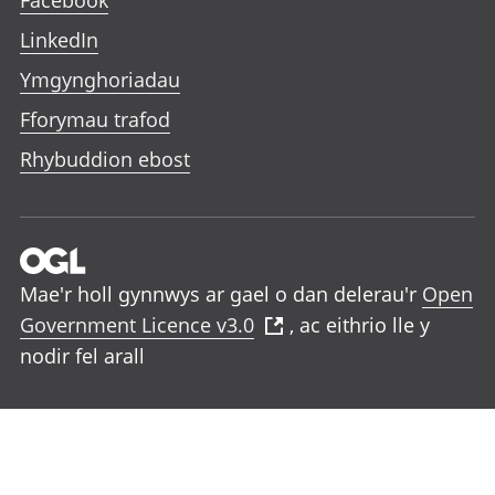
Facebook
LinkedIn
Ymgynghoriadau
Fforymau trafod
Rhybuddion ebost
Mae'r holl gynnwys ar gael o dan delerau'r
Open
Government Licence v3.0
, ac eithrio lle y
nodir fel arall