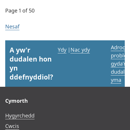
Page 1 of 50
Nesaf
Adrodd
A yw'r
Ydy
|
Nac ydy
proble
dudalen hon
gyda’r
yn
dudale
ddefnyddiol?
yma
Footer links
Cymorth
Hygyrchedd
Cwcis