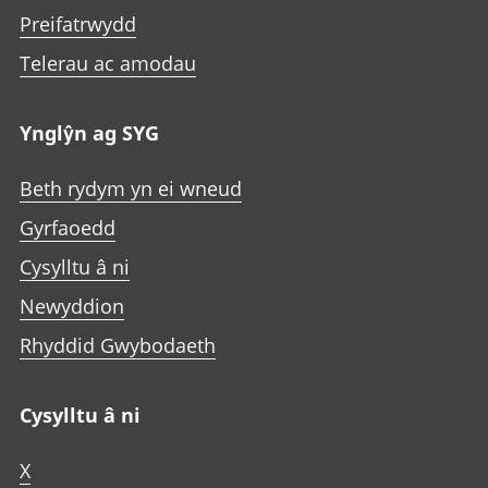
Preifatrwydd
Telerau ac amodau
Ynglŷn ag SYG
Beth rydym yn ei wneud
Gyrfaoedd
Cysylltu â ni
Newyddion
Rhyddid Gwybodaeth
Cysylltu â ni
X