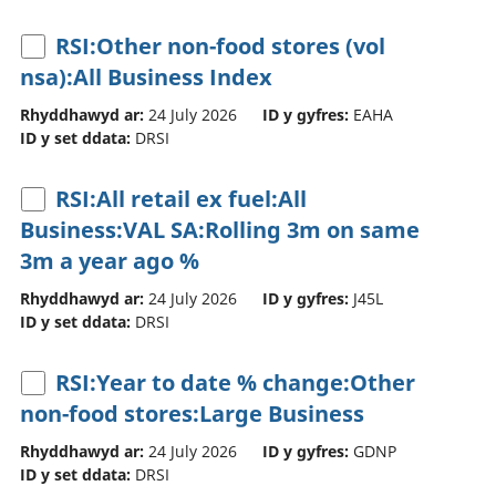
RSI:Other non-food stores (vol
nsa):All Business Index
Rhyddhawyd ar:
24 July 2026
ID y gyfres:
EAHA
ID y set ddata:
DRSI
RSI:All retail ex fuel:All
Business:VAL SA:Rolling 3m on same
3m a year ago %
Rhyddhawyd ar:
24 July 2026
ID y gyfres:
J45L
ID y set ddata:
DRSI
RSI:Year to date % change:Other
non-food stores:Large Business
Rhyddhawyd ar:
24 July 2026
ID y gyfres:
GDNP
ID y set ddata:
DRSI