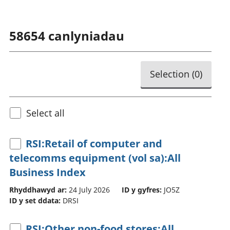
58654
canlyniadau
Selection (
0
)
Select all
RSI:Retail of computer and
telecomms equipment (vol sa):All
Business Index
Rhyddhawyd ar:
24 July 2026
ID y gyfres:
JO5Z
ID y set ddata:
DRSI
RSI:Other non-food stores:All