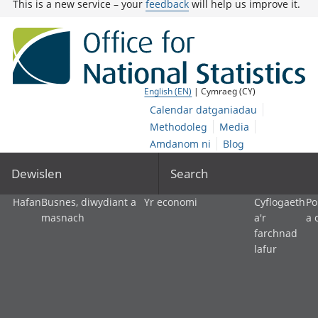
This is a new service – your
feedback
will help us improve it.
English (EN)
| Cymraeg (CY)
Calendar datganiadau
Methodoleg
Media
Amdanom ni
Blog
Dewislen
Search
Hafan
Busnes, diwydiant a
Yr economi
Cyflogaeth
Po
masnach
a'r
a 
farchnad
lafur