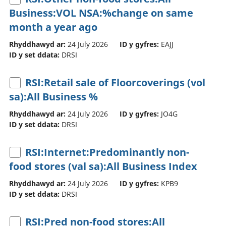
Business:VOL NSA:%change on same
month a year ago
Rhyddhawyd ar:
24 July 2026
ID y gyfres:
EAJJ
ID y set ddata:
DRSI
RSI:Retail sale of Floorcoverings (vol
sa):All Business %
Rhyddhawyd ar:
24 July 2026
ID y gyfres:
JO4G
ID y set ddata:
DRSI
RSI:Internet:Predominantly non-
food stores (val sa):All Business Index
Rhyddhawyd ar:
24 July 2026
ID y gyfres:
KPB9
ID y set ddata:
DRSI
RSI:Pred non-food stores:All