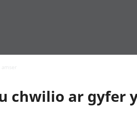
Allgynnyrch
Pobl mewn gwaith
Armed forces 
economaidd a
Pobl nad ydynt
Genedigaethau
s amser
chynhyrchiant
mewn gwaith
marwolaethau 
Cyfrifon
Troseddu a chy
amgylcheddol
Hunaniaeth ddi
 chwilio ar gyfer 
Llwodraeth, y sector
Addysg a gofal
cyhoeddus a threthi
Etholiadau
Cynnyrch Domestig
Iechyd a gofal
Gros (CDG)
Nodweddion a
Gwerth Ychwanegol
Housing
Gros
Hamdden a thwr
Mynegeion
Lles