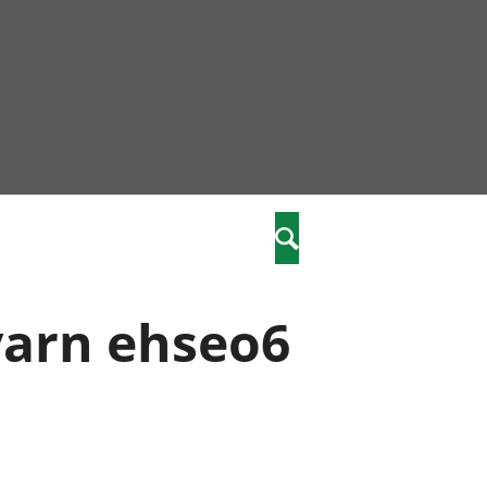
community
,
Search
a phriodasau
fiawnder
wylliannol
yarn ehseo6
 plant
 cymdeithasol
elwydydd
istiaeth