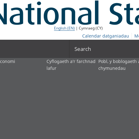
English (EN)
| Cymraeg (CY)
Calendar datganiadau
M
Search
economi
Cyflogaeth a'r farchnad
Pobl, y boblogaeth 
lafur
chymunedau