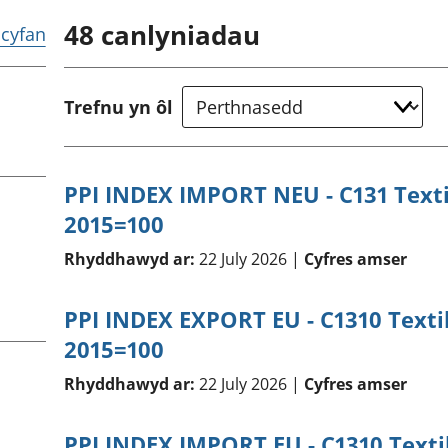
chwyddiant a
Cyllid personol 
48
canlyniadau
phrisiau
aelwydydd
r cyfan
Buddsoddiadau,
Poblogaeth ac
pensiynau ac
ymddiriedolaethau
Trefnu yn ôl
Cyfrifon gwladol
Cyfrifon rhanbarthol
PPI INDEX IMPORT NEU - C131 Texti
2015=100
Rhyddhawyd ar:
22 July 2026 |
Cyfres amser
PPI INDEX EXPORT EU - C1310 Texti
2015=100
Rhyddhawyd ar:
22 July 2026 |
Cyfres amser
PPI INDEX IMPORT EU - C1310 Texti