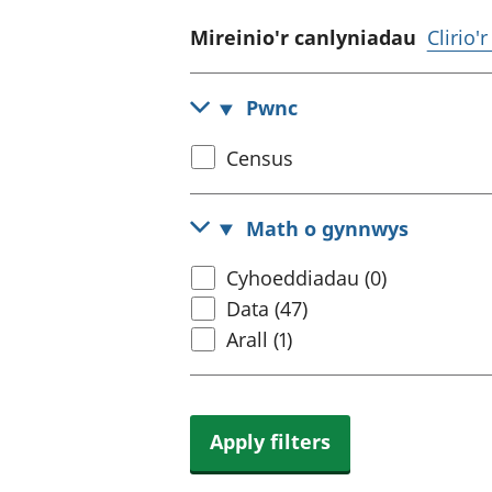
Mireinio'r canlyniadau
Clirio'
Pwnc
Select
Census
census
topic
Math o gynnwys
Select
Cyhoeddiadau (0)
content
Data (47)
type
Arall (1)
Apply filters