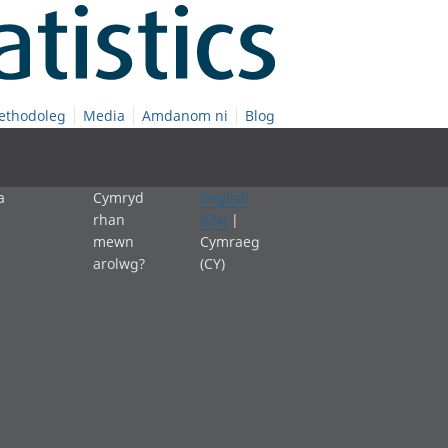
ethodoleg
Media
Amdanom ni
Blog
a
Cymryd
English
rhan
(EN)
|
mewn
Cymraeg
arolwg?
(CY)