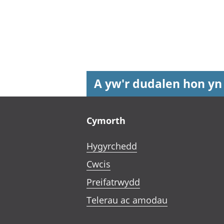
A yw'r dudalen hon yn
Footer links
Cymorth
Hygyrchedd
Cwcis
Preifatrwydd
Telerau ac amodau