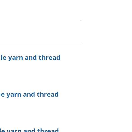
a chyllid
 ymfudo
le yarn and thread
le yarn and thread
le yarn and thread