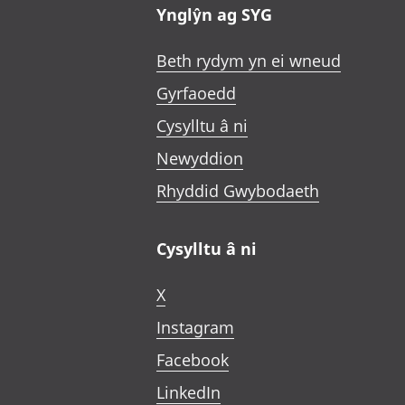
Ynglŷn ag SYG
Beth rydym yn ei wneud
Gyrfaoedd
Cysylltu â ni
Newyddion
Rhyddid Gwybodaeth
Cysylltu â ni
X
Instagram
Facebook
LinkedIn