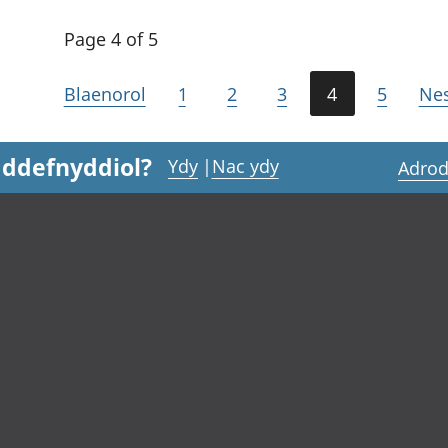
Page 4 of 5
Blaenorol
1
2
3
4
5
Ne
 ddefnyddiol?
Ydy
|
Nac ydy
Adrod