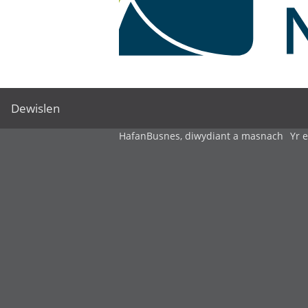
Dewislen
Hafan
Busnes, diwydiant a masnach
Yr 