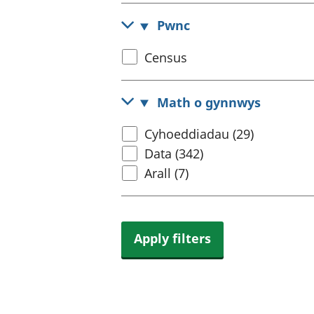
Pwnc
Select
Census
census
topic
Math o gynnwys
Select
Cyhoeddiadau (29)
content
Data (342)
type
Arall (7)
Apply filters