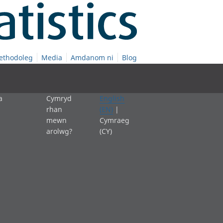
ethodoleg
Media
Amdanom ni
Blog
a
Cymryd
English
rhan
(EN)
|
mewn
Cymraeg
arolwg?
(CY)