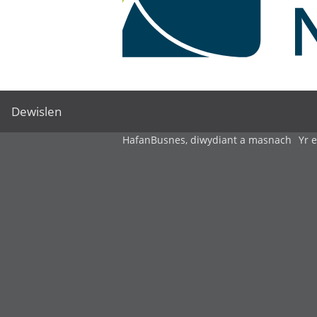
Dewislen
Hafan
Busnes, diwydiant a masnach
Yr 