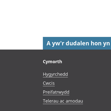
A yw'r dudalen hon yn
Footer links
Cymorth
Hygyrchedd
Cwcis
Preifatrwydd
Telerau ac amodau