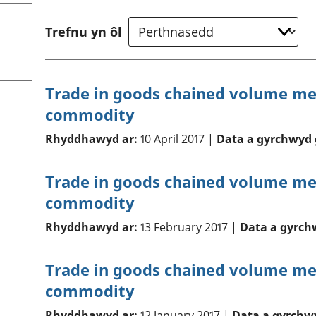
chwyddiant a
Cyllid personol 
phrisiau
aelwydydd
Trefnu yn ôl
Buddsoddiadau,
Poblogaeth ac
pensiynau ac
ymddiriedolaethau
Cyfrifon gwladol
Trade in goods chained volume me
Cyfrifon rhanbarthol
commodity
Rhyddhawyd ar:
10 April 2017 |
Data a gyrchwyd 
Trade in goods chained volume me
commodity
Rhyddhawyd ar:
13 February 2017 |
Data a gyrch
Trade in goods chained volume me
commodity
Rhyddhawyd ar:
12 January 2017 |
Data a gyrchw