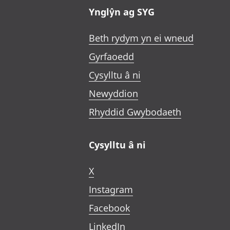
Ynglŷn ag SYG
Beth rydym yn ei wneud
Gyrfaoedd
Cysylltu â ni
Newyddion
Rhyddid Gwybodaeth
Cysylltu â ni
X
Instagram
Facebook
LinkedIn