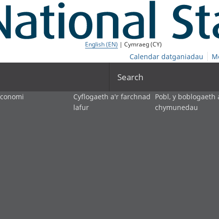
English (EN)
| Cymraeg (CY)
Calendar datganiadau
M
Search
economi
Cyflogaeth a'r farchnad
Pobl, y boblogaeth 
lafur
chymunedau