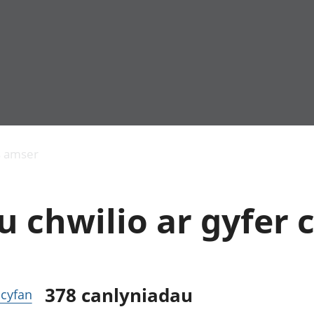
Allgynnyrch
Pobl mewn gwaith
Armed forces 
economaidd a
Pobl nad ydynt
Genedigaethau
s amser
chynhyrchiant
mewn gwaith
marwolaethau 
Cyfrifon
Troseddu a chy
amgylcheddol
Hunaniaeth ddi
 chwilio ar gyfer 
Llwodraeth, y sector
Addysg a gofal
cyhoeddus a threthi
Etholiadau
Cynnyrch Domestig
Iechyd a gofal
Gros (CDG)
Nodweddion a
Gwerth Ychwanegol
Housing
Gros
Hamdden a thwr
378
canlyniadau
r cyfan
Mynegeion
Lles