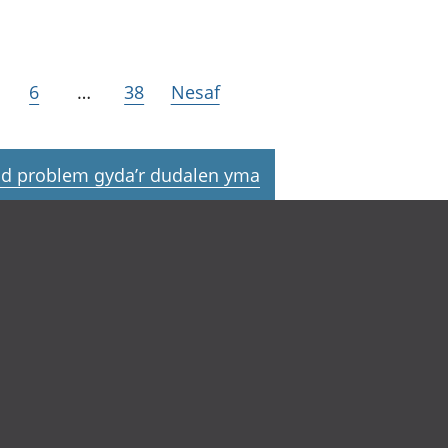
6
…
38
Nesaf
d problem gyda’r dudalen yma