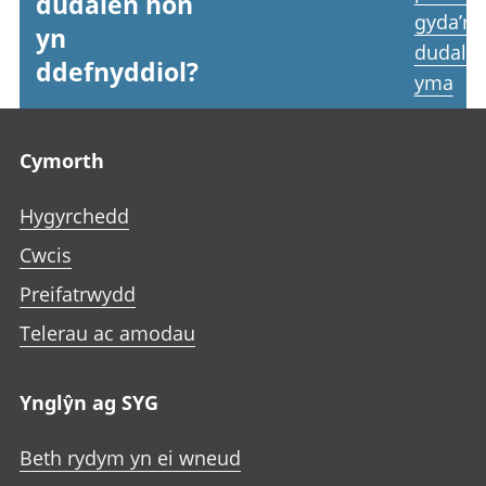
dudalen hon
gyda’r
yn
dudale
ddefnyddiol?
yma
Footer links
Cymorth
Hygyrchedd
Cwcis
Preifatrwydd
Telerau ac amodau
Ynglŷn ag SYG
Beth rydym yn ei wneud