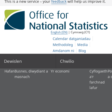
This is a new service – your
feedback
will help us improve it.
English (EN)
| Cymraeg (CY)
Calendar datganiadau
Methodoleg
Media
Amdanom ni
Blog
Dewislen
Chwilio
Hafan
Busnes, diwydiant a
Yr economi
Cyflogaeth
Po
masnach
a'r
a 
farchnad
lafur