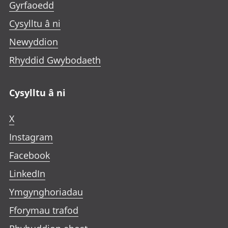
Gyrfaoedd
Cysylltu â ni
Newyddion
Rhyddid Gwybodaeth
Cysylltu â ni
X
Instagram
Facebook
LinkedIn
Ymgynghoriadau
Fforymau trafod