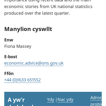
economic stories from UK national statistics
produced over the latest quarter.
Manylion cyswllt
Enw
Fiona Massey
E-bost
economic.advice@ons.gov.uk
Ffôn
+44 (0)1633 651552
Adrodd
A yw'r
Ydy
|
Nac ydy
proble