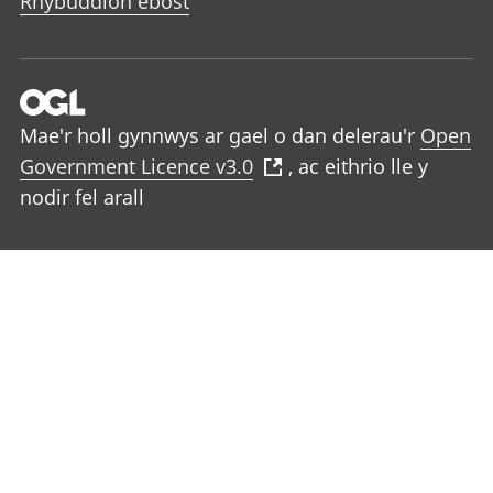
Rhybuddion ebost
Mae'r holl gynnwys ar gael o dan delerau'r
Open
Government Licence v3.0
, ac eithrio lle y
nodir fel arall