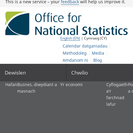
This is a new service – your
feedback
will help us improve it.
English (EN)
| Cymraeg (CY)
Calendar datganiadau
Methodoleg
Media
Amdanom ni
Blog
Dewislen
Chwilio
Hafan
Busnes, diwydiant a
Yr economi
Cyflogaeth
Po
masnach
a'r
a 
farchnad
lafur