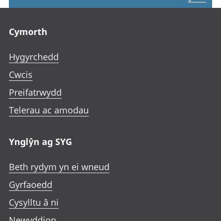
Footer links
Cymorth
Hygyrchedd
Cwcis
Preifatrwydd
Telerau ac amodau
Ynglŷn ag SYG
Beth rydym yn ei wneud
Gyrfaoedd
Cysylltu â ni
Newyddion