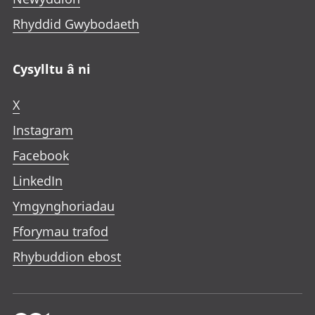
Rhyddid Gwybodaeth
Cysylltu â ni
X
Instagram
Facebook
LinkedIn
Ymgynghoriadau
Fforymau trafod
Rhybuddion ebost