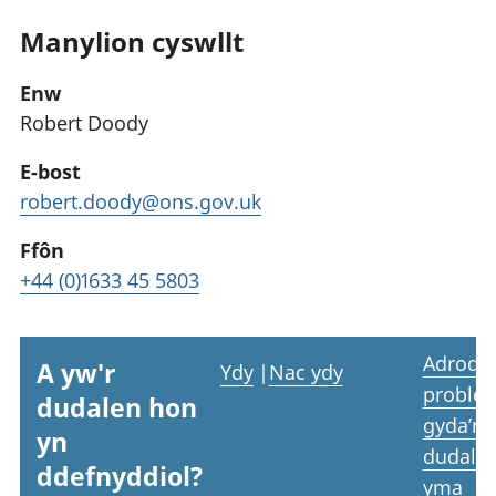
Manylion cyswllt
Enw
Robert Doody
E-bost
robert.doody@ons.gov.uk
Ffôn
+44 (0)1633 45 5803
Adrodd
A yw'r
Ydy
|
Nac ydy
proble
dudalen hon
gyda’r
yn
dudale
ddefnyddiol?
yma