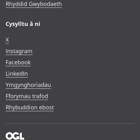
Rhyddid Gwybodaeth
Cysylltu â ni
X
Instagram
Facebook
LinkedIn
Ymgynghoriadau
Fforymau trafod
Rhybuddion ebost