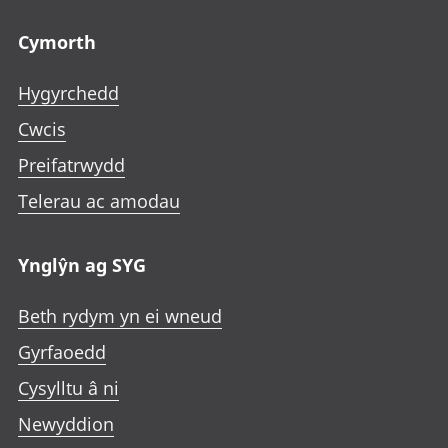
Footer links
Cymorth
Hygyrchedd
Cwcis
Preifatrwydd
Telerau ac amodau
Ynglŷn ag SYG
Beth rydym yn ei wneud
Gyrfaoedd
Cysylltu â ni
Newyddion