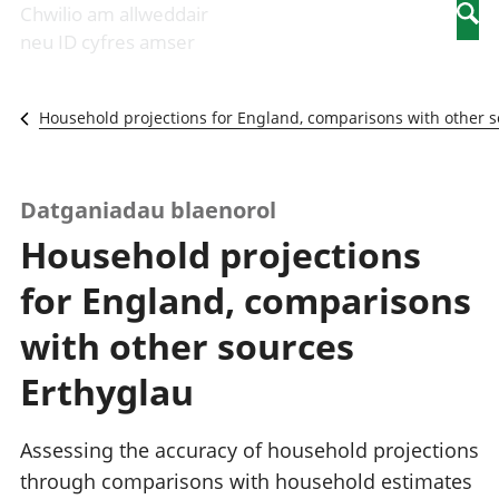
Newidiadau i
economaidd a
mewn
Chwilio am allweddair
Searc
fusnesau
chynhyrchiant
gwaith
neu ID cyfres amser
Diwydiant
Cyfrifon
Pobl
adeiladu
amgylcheddol
nad
Y diwydiant TG
Llwodraeth, y
ydynt
Household projections for England, comparisons with other 
a'r rhyngrwyd
sector cyhoeddus
mewn
Masnach
a threthi
gwaith
ryngwladol
Cynnyrch
Y diwydiant
Domestig Gros
Datganiadau blaenorol
gweithgynhyrchu
(CDG)
Household projections
a chynhyrchu
Gwerth
Y diwydiant
Ychwanegol Gros
for England, comparisons
manwethu
Mynegeion
Y diwydiant
chwyddiant a
with other sources
twristiaeth
phrisiau
Buddsoddiadau,
Erthyglau
pensiynau ac
ymddiriedolaethau
Cyfrifon gwladol
Assessing the accuracy of household projections
Cyfrifon
through comparisons with household estimates
rhanbarthol