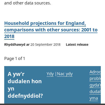
and other data sources.
Household projections for England,
comparisons with other sources: 2001 to
2018
Rhyddhawyd ar
20 September 2018
Latest release
Page 1 of 1
Adrodd
A yw'r
Ydy
|
Nac ydy
proble
dudalen hon
gyda’r
yn
dudale
ddefnyddiol?
yma