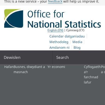
This is a new service – your
feedback
will help us improve it.
English (EN)
| Cymraeg (CY)
Calendar datganiadau
Methodoleg
Media
Amdanom ni
Blog
Dewislen
Search
Hafan
Busnes, diwydiant a
Yr economi
Cyflogaeth
Po
masnach
a'r
a 
farchnad
lafur