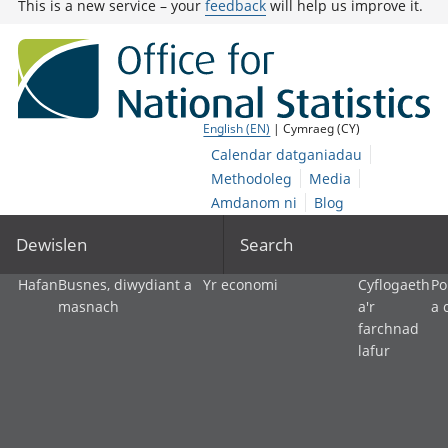
This is a new service – your
feedback
will help us improve it.
English (EN)
| Cymraeg (CY)
Calendar datganiadau
Methodoleg
Media
Amdanom ni
Blog
Dewislen
Search
Hafan
Busnes, diwydiant a
Yr economi
Cyflogaeth
Po
masnach
a'r
a 
farchnad
lafur