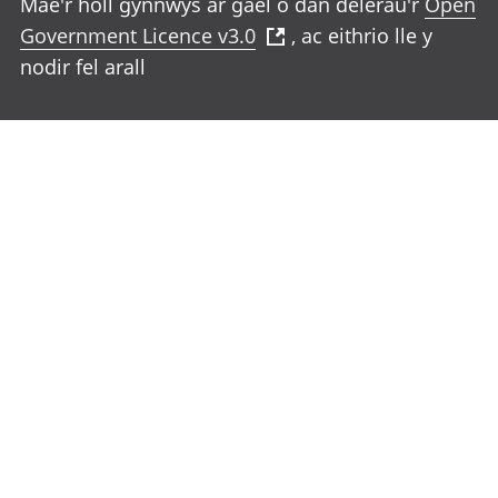
Mae'r holl gynnwys ar gael o dan delerau'r
Open
Government Licence v3.0
, ac eithrio lle y
nodir fel arall