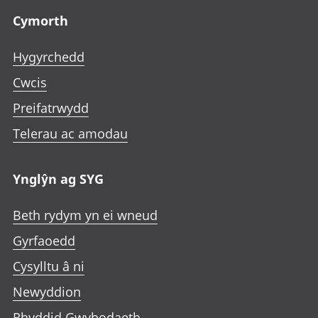
Cymorth
Hygyrchedd
Cwcis
Preifatrwydd
Telerau ac amodau
Ynglŷn ag SYG
Beth rydym yn ei wneud
Gyrfaoedd
Cysylltu â ni
Newyddion
Rhyddid Gwybodaeth