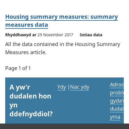
Housing summary measures: summary
measures data
Rhyddhawyd ar
29 November 2017
Setiau data
All the data contained in the Housing Summary
Measures article.
Page 1 of 1
Adrodd
A yw'r
Ydy
|
Nac ydy
proble
dudalen hon
gyda’r
yn
dudale
ddefnyddiol?
yma
Footer links