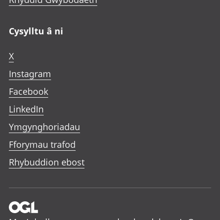
Cysylltu â ni
X
Instagram
Facebook
LinkedIn
Ymgynghoriadau
Fforymau trafod
Rhybuddion ebost