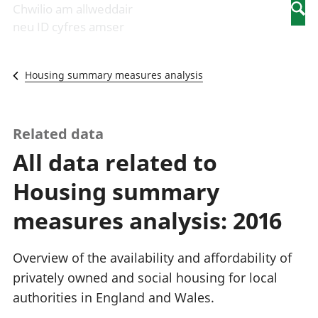
Newidiadau i
economaidd a
mewn
Chwilio am allweddair
Searc
fusnesau
chynhyrchiant
gwaith
neu ID cyfres amser
Diwydiant
Cyfrifon
Pobl
adeiladu
amgylcheddol
nad
Y diwydiant TG
Llwodraeth, y
ydynt
Housing summary measures analysis
a'r rhyngrwyd
sector cyhoeddus
mewn
Masnach
a threthi
gwaith
ryngwladol
Cynnyrch
Y diwydiant
Domestig Gros
Related data
gweithgynhyrchu
(CDG)
All data related to
a chynhyrchu
Gwerth
Y diwydiant
Ychwanegol Gros
Housing summary
manwethu
Mynegeion
Y diwydiant
chwyddiant a
measures analysis: 2016
twristiaeth
phrisiau
Buddsoddiadau,
pensiynau ac
Overview of the availability and affordability of
ymddiriedolaethau
privately owned and social housing for local
Cyfrifon gwladol
authorities in England and Wales.
Cyfrifon
rhanbarthol