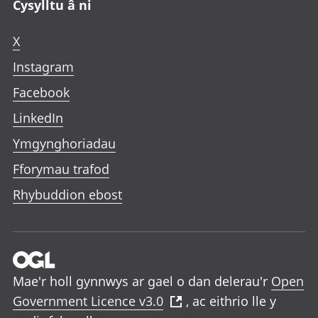
Cysylltu â ni
X
Instagram
Facebook
LinkedIn
Ymgynghoriadau
Fforymau trafod
Rhybuddion ebost
Mae'r holl gynnwys ar gael o dan delerau'r
Open
Government Licence v3.0
, ac eithrio lle y