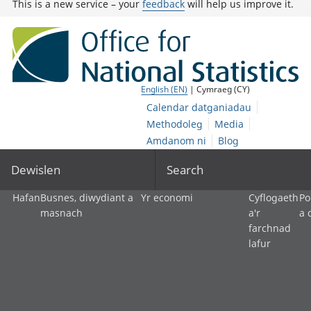
This is a new service – your
feedback
will help us improve it.
English (EN)
| Cymraeg (CY)
Calendar datganiadau
Methodoleg
Media
Amdanom ni
Blog
Dewislen
Search
Hafan
Busnes, diwydiant a
Yr economi
Cyflogaeth
Po
masnach
a'r
a 
farchnad
lafur