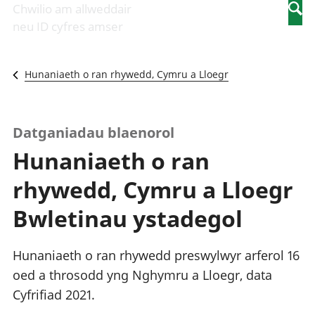
Newidiadau i
economaidd a
mewn
Chwilio am allweddair
Searc
fusnesau
chynhyrchiant
gwaith
neu ID cyfres amser
Diwydiant
Cyfrifon
Pobl
adeiladu
amgylcheddol
nad
Y diwydiant TG
Llwodraeth, y
ydynt
Hunaniaeth o ran rhywedd, Cymru a Lloegr
a'r rhyngrwyd
sector cyhoeddus
mewn
Masnach
a threthi
gwaith
ryngwladol
Cynnyrch
Y diwydiant
Domestig Gros
Datganiadau blaenorol
gweithgynhyrchu
(CDG)
Hunaniaeth o ran
a chynhyrchu
Gwerth
Y diwydiant
Ychwanegol Gros
rhywedd, Cymru a Lloegr
manwethu
Mynegeion
Y diwydiant
chwyddiant a
Bwletinau ystadegol
twristiaeth
phrisiau
Buddsoddiadau,
pensiynau ac
Hunaniaeth o ran rhywedd preswylwyr arferol 16
ymddiriedolaethau
oed a throsodd yng Nghymru a Lloegr, data
Cyfrifon gwladol
Cyfrifiad 2021.
Cyfrifon
rhanbarthol