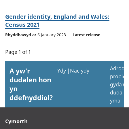
Gender identity, England and Wales:
Census 2021
Rhyddhawyd ar
6 January 2023
Latest release
Page 1 of 1
Adrodd
A yw'r
Ydy
|
Nac ydy
proble
dudalen hon
gyda’r
yn
dudale
ddefnyddiol?
yma
Footer links
Cymorth