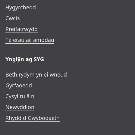
Hygyrchedd
Cwcis
Preifatrwydd
Telerau ac amodau
Ynglŷn ag SYG
Beth rydym yn ei wneud
Gyrfaoedd
Cysylltu â ni
Newyddion
Rhyddid Gwybodaeth