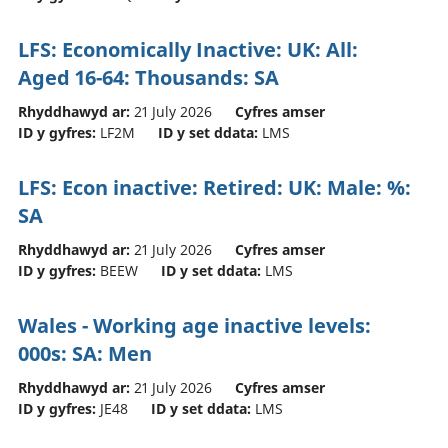
LFS: Economically Inactive: UK: All:
Aged 16-64: Thousands: SA
Rhyddhawyd ar:
21 July 2026
Cyfres amser
ID y gyfres:
LF2M
ID y set ddata:
LMS
LFS: Econ inactive: Retired: UK: Male: %:
SA
Rhyddhawyd ar:
21 July 2026
Cyfres amser
ID y gyfres:
BEEW
ID y set ddata:
LMS
Wales - Working age inactive levels:
000s: SA: Men
Rhyddhawyd ar:
21 July 2026
Cyfres amser
ID y gyfres:
JE48
ID y set ddata:
LMS