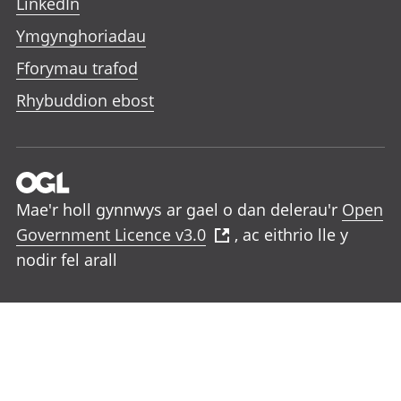
LinkedIn
Ymgynghoriadau
Fforymau trafod
Rhybuddion ebost
Mae'r holl gynnwys ar gael o dan delerau'r
Open
Government Licence v3.0
, ac eithrio lle y
nodir fel arall