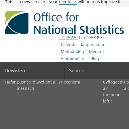
This is a new service – your
feedback
will help us improve it.
English (EN)
| Cymraeg (CY)
Calendar datganiadau
Methodoleg
Media
Amdanom ni
Blog
Dewislen
Search
Hafan
Busnes, diwydiant a
Yr economi
Cyflogaeth
Po
masnach
a'r
a 
farchnad
lafur