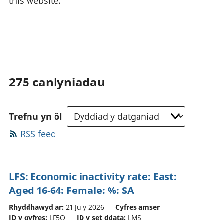
this website.
275
canlyniadau
Trefnu yn ôl
RSS feed
LFS: Economic inactivity rate: East:
Aged 16-64: Female: %: SA
Rhyddhawyd ar:
21 July 2026
Cyfres amser
ID y gyfres:
LF5Q
ID y set ddata:
LMS