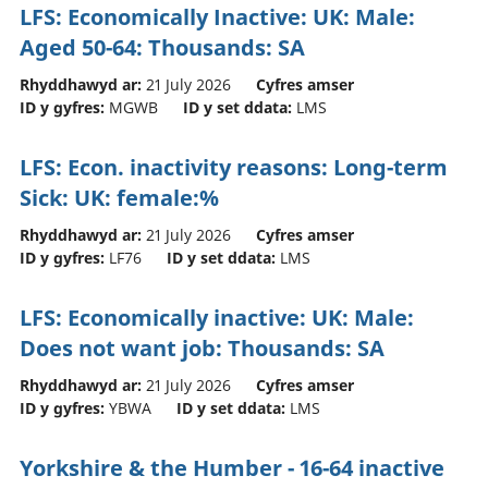
LFS: Economically Inactive: UK: Male:
Aged 50-64: Thousands: SA
Rhyddhawyd ar:
21 July 2026
Cyfres amser
ID y gyfres:
MGWB
ID y set ddata:
LMS
LFS: Econ. inactivity reasons: Long-term
Sick: UK: female:%
Rhyddhawyd ar:
21 July 2026
Cyfres amser
ID y gyfres:
LF76
ID y set ddata:
LMS
LFS: Economically inactive: UK: Male:
Does not want job: Thousands: SA
Rhyddhawyd ar:
21 July 2026
Cyfres amser
ID y gyfres:
YBWA
ID y set ddata:
LMS
Yorkshire & the Humber - 16-64 inactive