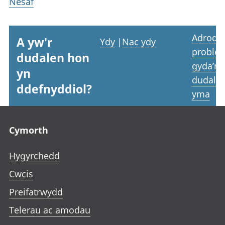
Nesaf
Adrodd
A yw'r
Ydy
|
Nac ydy
proble
dudalen hon
gyda’r
yn
dudale
ddefnyddiol?
yma
Footer links
Cymorth
Hygyrchedd
Cwcis
Preifatrwydd
Telerau ac amodau