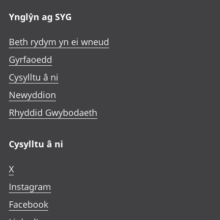
Ynglŷn ag SYG
Beth rydym yn ei wneud
Gyrfaoedd
Cysylltu â ni
Newyddion
Rhyddid Gwybodaeth
Cysylltu â ni
X
Instagram
Facebook