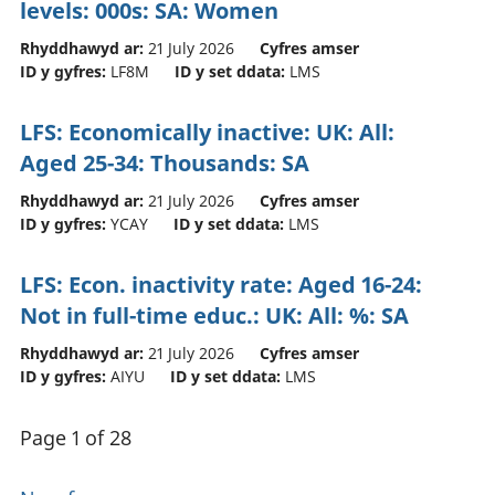
levels: 000s: SA: Women
Rhyddhawyd ar:
21 July 2026
Cyfres amser
ID y gyfres:
LF8M
ID y set ddata:
LMS
LFS: Economically inactive: UK: All:
Aged 25-34: Thousands: SA
Rhyddhawyd ar:
21 July 2026
Cyfres amser
ID y gyfres:
YCAY
ID y set ddata:
LMS
LFS: Econ. inactivity rate: Aged 16-24:
Not in full-time educ.: UK: All: %: SA
Rhyddhawyd ar:
21 July 2026
Cyfres amser
ID y gyfres:
AIYU
ID y set ddata:
LMS
Page 1 of 28