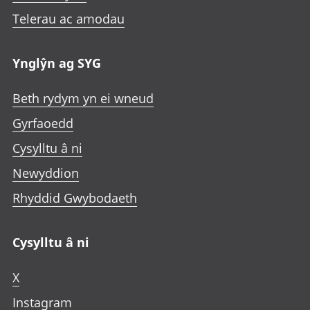
Telerau ac amodau
Ynglŷn ag SYG
Beth rydym yn ei wneud
Gyrfaoedd
Cysylltu â ni
Newyddion
Rhyddid Gwybodaeth
Cysylltu â ni
X
Instagram