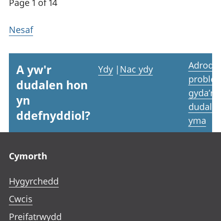
Page 1 of 14
Nesaf
Adrodd
A yw'r
Ydy
|
Nac ydy
proble
dudalen hon
gyda’r
yn
dudale
ddefnyddiol?
yma
Footer links
Cymorth
Hygyrchedd
Cwcis
Preifatrwydd