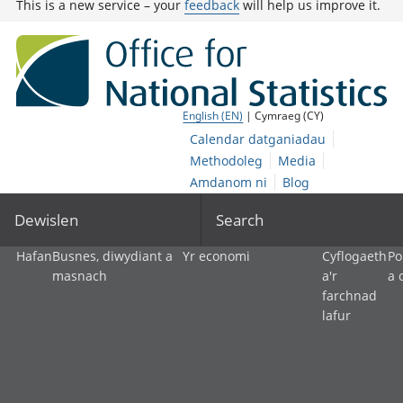
This is a new service – your
feedback
will help us improve it.
English (EN)
| Cymraeg (CY)
Calendar datganiadau
Methodoleg
Media
Amdanom ni
Blog
Dewislen
Search
Hafan
Busnes, diwydiant a
Yr economi
Cyflogaeth
Po
masnach
a'r
a 
farchnad
lafur