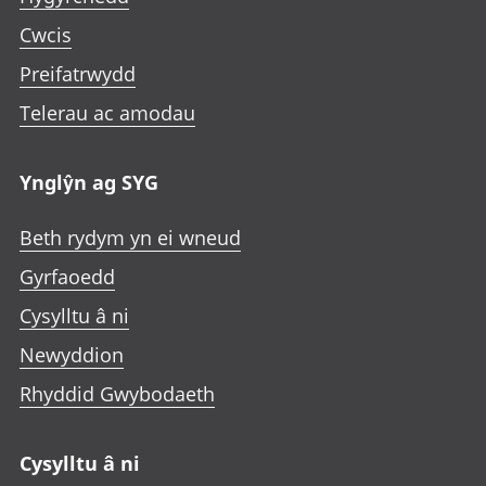
Cwcis
Preifatrwydd
Telerau ac amodau
Ynglŷn ag SYG
Beth rydym yn ei wneud
Gyrfaoedd
Cysylltu â ni
Newyddion
Rhyddid Gwybodaeth
Cysylltu â ni