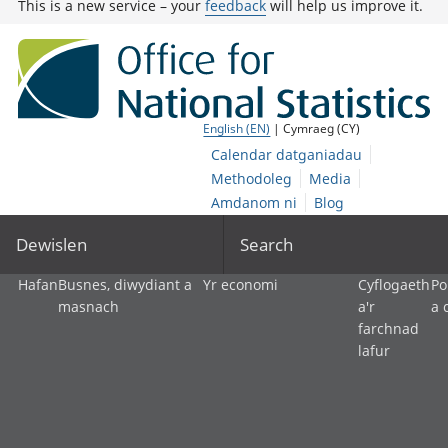
This is a new service – your
feedback
will help us improve it.
English (EN)
| Cymraeg (CY)
Calendar datganiadau
Methodoleg
Media
Amdanom ni
Blog
Dewislen
Search
Hafan
Busnes, diwydiant a
Yr economi
Cyflogaeth
Po
masnach
a'r
a 
farchnad
lafur