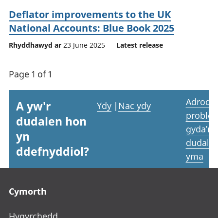
Deflator improvements to the UK
National Accounts: Blue Book 2025
Rhyddhawyd ar
23 June 2025
Latest release
Page 1 of 1
Adrodd
A yw'r
Ydy
|
Nac ydy
proble
dudalen hon
gyda’r
yn
dudale
ddefnyddiol?
yma
Footer links
Cymorth
Hygyrchedd