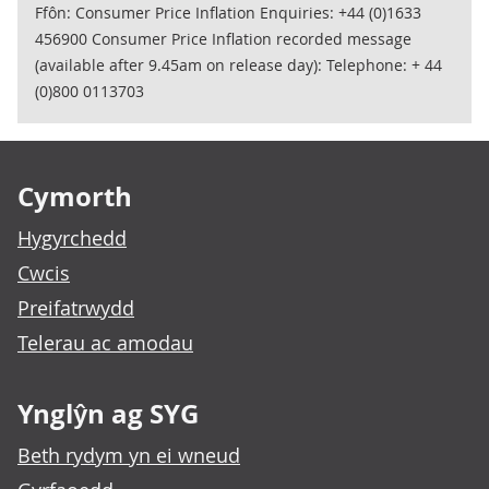
Ffôn: Consumer Price Inflation Enquiries: +44 (0)1633
456900 Consumer Price Inflation recorded message
(available after 9.45am on release day): Telephone: + 44
(0)800 0113703
Footer links
Cymorth
Hygyrchedd
Cwcis
Preifatrwydd
Telerau ac amodau
Ynglŷn ag SYG
Beth rydym yn ei wneud