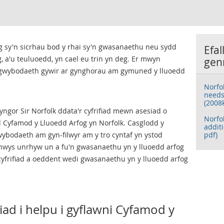
 sy'n sicrhau bod y rhai sy'n gwasanaethu neu sydd
Efal
 a'u teuluoedd, yn cael eu trin yn deg. Er mwyn
gen
 gwybodaeth gywir ar gynghorau am gymuned y lluoedd
Norfo
needs
(2008
ngor Sir Norfolk ddata'r cyfrifiad mewn asesiad o
Norfo
Cyfamod y Lluoedd Arfog yn Norfolk. Casglodd y
addit
ybodaeth am gyn-filwyr am y tro cyntaf yn ystod
pdf)
ynnwys unrhyw un a fu'n gwasanaethu yn y lluoedd arfog
yfrifiad a oeddent wedi gwasanaethu yn y lluoedd arfog
fiad i helpu i gyflawni Cyfamod y