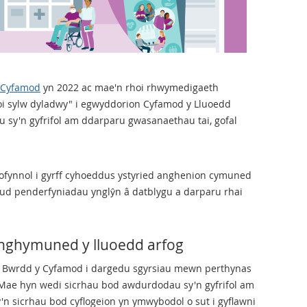
y Cyfamod
yn 2022 ac mae'n rhoi rhwymedigaeth
 "roi sylw dyladwy" i egwyddorion Cyfamod y Lluoedd
u sy'n gyfrifol am ddarparu gwasanaethau tai, gofal
ofynnol i gyrff cyhoeddus ystyried anghenion cymuned
ud penderfyniadau ynglŷn â datblygu a darparu rhai
 nghymuned y lluoedd arfog
pu Bwrdd y Cyfamod i dargedu sgyrsiau mewn perthynas
. Mae hyn wedi sicrhau bod awdurdodau sy'n gyfrifol am
'n sicrhau bod cyflogeion yn ymwybodol o sut i gyflawni