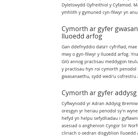
Dyletswydd Gyfreithiol y Cyfamod. M
ymhlith y gymuned cyn-filwyr yn anu
Cymorth ar gyfer gwasan
lluoedd arfog
Gan ddefnyddio data'r cyfrifiad, ma
mwy o gyn-filwyr y lluoedd arfog. Yna
GIG annog practisau meddygon teulu yn
y practisau hyn roi cymorth penodol 
gwasanaethu, sydd wedi'u cofrestru 
Cymorth ar gyfer addysg
Cyflwynodd yr Adran Addysg Bremiwm
oresgyn yr heriau penodol sy'n wyn
hefyd yn helpu sefydliadau i gyflaw
asesiad o anghenion Cyngor Sir Norfo
cliriach o oedran disgyblion lluoedd 