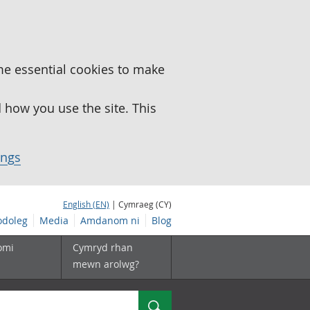
me essential cookies to make
how you use the site. This
ings
English (EN)
| Cymraeg (CY)
doleg
Media
Amdanom ni
Blog
omi
Cymryd rhan
mewn arolwg?
Chwilio