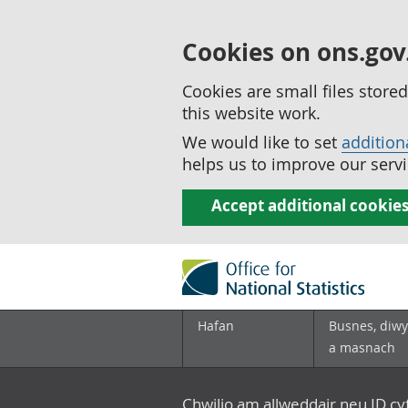
Cookies on ons.gov
Cookies are small files stor
this website work.
We would like to set
addition
helps us to improve our servi
Accept additional cookie
Hafan
Busnes, diwy
a masnach
Chwilio am allweddair neu ID c