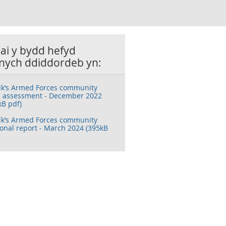
lai y bydd hefyd
nych ddiddordeb yn:
lk’s Armed Forces community
 assessment - December 2022
kB pdf)
lk’s Armed Forces community
ional report - March 2024 (395kB