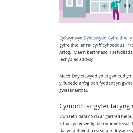
Cyflwynwyd
Dyletswydd Gyfreithiol 
gyfreithiol ar rai cyrff cyhoeddus i
Arfog. Mae'n berthnasol i sefydliada
iechyd ac addysg.
Mae'r Ddyletswydd yn ei gwneud yn 
y lluoedd arfog pan fyddant yn gwne
gwasanaethau.
Cymorth ar gyfer tai yng
Gwnaeth data'r SYG ar gartrefi hel
â thai, yn enwedig tai cymdeithasol
dai yn defnyddio cyrsiau e-ddysgu sy