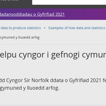
dadansoddiadau o Gyfrifiad 2021
 data to produce statistics
Examples of how data and statistics
i cymuned y lluoedd arfog
helpu cyngor i gefnogi cymu
d Cyngor Sir Norfolk ddata o Gyfrifiad 2021 f
 i gymuned y lluoedd arfog.