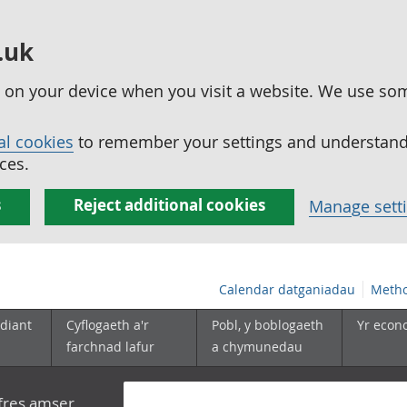
.uk
ed on your device when you visit a website. We use so
al cookies
to remember your settings and understand 
ces.
s
Reject additional cookies
Manage sett
Calendar datganiadau
Metho
diant
Cyflogaeth a'r
Pobl, y boblogaeth
Yr econ
farchnad lafur
a chymunedau
yfres amser