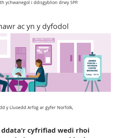
th ychwanegol i ddisgyblion drwy SPP.
nawr ac yn y dyfodol
 y Lluoedd Arfog ar gyfer Norfolk,
data'r cyfrifiad wedi rhoi