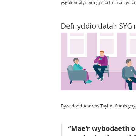
ysgolion ofyn am gymorth i roi cymor
Defnyddio data'r SYG 
Dywedodd Andrew Taylor, Comisiynydd
Mae'r wybodaeth o d