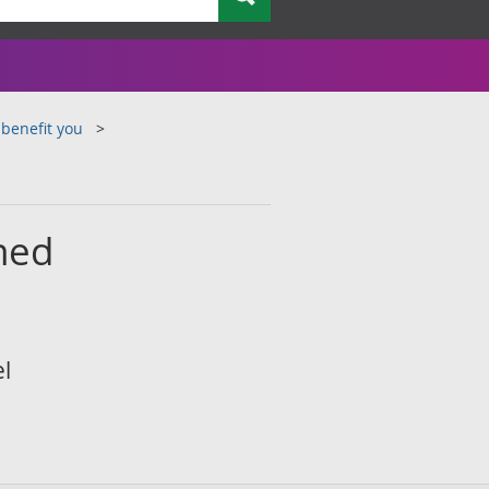
 benefit you
ned
el