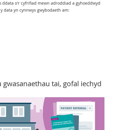
o ddata o'r cyfrifiad mewn adroddiad a gyhoeddwyd
 y data yn cynnwys gwybodaeth am:
 gwasanaethau tai, gofal iechyd