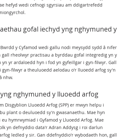
ae hefyd wedi cefnogi sgyrsiau am ddigartrefedd
niongyrchol.
aethau gofal iechyd yng nghymuned y
e Bwrdd y Cyfamod wedi gallu nodi meysydd sydd â nifer
 gall rheolwyr practisau a byrddau gofal integredig yn y
 yr ardaloedd hyn i fod yn gyfeillgar i gyn-filwyr. Gall
i gyn-filwyr a theuluoedd aelodau o'r lluoedd arfog sy'n
â nhw.
 yng nghymuned y lluoedd arfog
 Disgyblion Lluoedd Arfog (SPP) er mwyn helpu i
ebu plant o deuluoedd sy'n gwasanaethu. Mae hyn
ni eu hymrwymiad i Gyfamod y Lluoedd Arfog. Mae
lk yn defnyddio data'r Adran Addysg i roi darlun
arfog ledled y sir. Gan ddefnyddio'r wybodaeth hon, gall