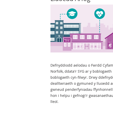
Defnyddiodd aelodau o Fwrdd Cyfamo
Norfolk, ddata'r SYG ar y boblogaeth 
boblogaeth cyn-filwyr. Drwy ddefnydd
dealltwriaeth o gymuned y lluoedd ar
gwneud penderfyniadau ffynhonnell w
hon i helpu i gefnogi'r gwasanaetha
lleol.