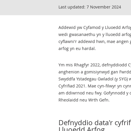
Last updated:
7 November 2024
Addewid yw Cyfamod y Lluoedd Arfog
wedi gwasanaethu yn y lluoedd arfog,
cyflawni'r addewid hwn, mae angen
arfog yn eu hardal.
Ym mis Rhagfyr 2022, defnyddiodd Cy
anghenion a gomisiynwyd gan Fwrdd 
Swyddfa Ystadegau Gwladol (y SYG) w
Cyfrifiad 2021. Mae cyn-filwyr yn c
am ddiwrnod neu fwy. Gofynnodd y c
Rheolaidd neu Wrth Gefn.
Defnyddio data'r cyfri
Lluoedd Arfog