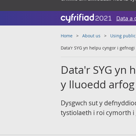
Data a 
Home
About us
Using public
Data'r SYG yn helpu cyngor i gefnog
Data'r SYG yn 
y lluoedd arfog
Dysgwch sut y defnyddiod
tystiolaeth i roi cymorth