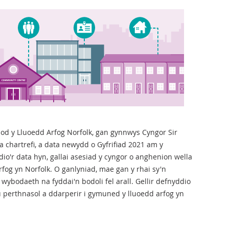
d y Lluoedd Arfog Norfolk, gan gynnwys Cyngor Sir
a chartrefi, a data newydd o Gyfrifiad 2021 am y
io'r data hyn, gallai asesiad y cyngor o anghenion wella
fog yn Norfolk. O ganlyniad, mae gan y rhai sy'n
ybodaeth na fyddai'n bodoli fel arall. Gellir defnyddio
u perthnasol a ddarperir i gymuned y lluoedd arfog yn