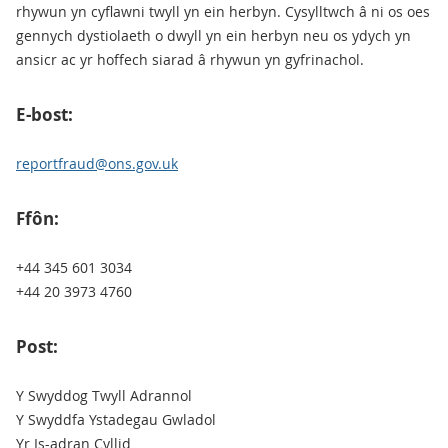
rhywun yn cyflawni twyll yn ein herbyn. Cysylltwch â ni os oes
gennych dystiolaeth o dwyll yn ein herbyn neu os ydych yn
ansicr ac yr hoffech siarad â rhywun yn gyfrinachol.
E-bost:
reportfraud@ons.gov.uk
Ffôn:
+44 345 601 3034
+44 20 3973 4760
Post:
Y Swyddog Twyll Adrannol
Y Swyddfa Ystadegau Gwladol
Yr Is-adran Cyllid