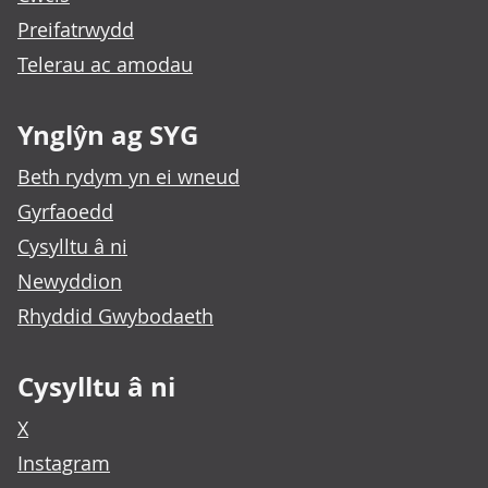
Preifatrwydd
Telerau ac amodau
Ynglŷn ag SYG
Beth rydym yn ei wneud
Gyrfaoedd
Cysylltu â ni
Newyddion
Rhyddid Gwybodaeth
Cysylltu â ni
X
Instagram