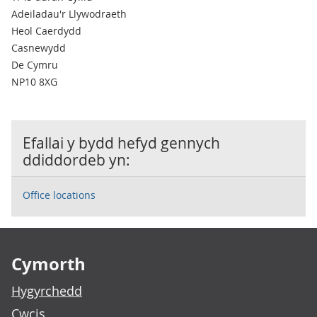
Adeiladau'r Llywodraeth
Heol Caerdydd
Casnewydd
De Cymru
NP10 8XG
Efallai y bydd hefyd gennych
ddiddordeb yn:
Office locations
Footer links
Cymorth
Hygyrchedd
Cwcis