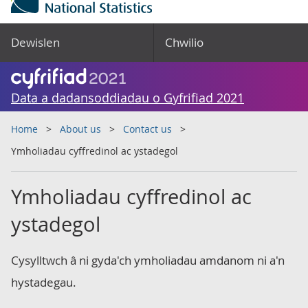
Dewislen
Chwilio
Data a dadansoddiadau o Gyfrifiad 2021
Home
About us
Contact us
Ymholiadau cyffredinol ac ystadegol
Ymholiadau cyffredinol ac
ystadegol
Cysylltwch â ni gyda'ch ymholiadau amdanom ni a'n
hystadegau.