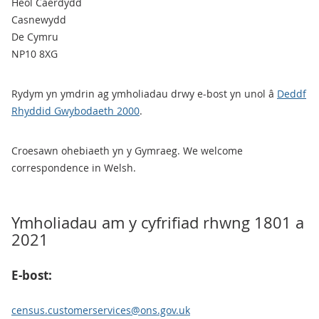
Heol Caerdydd
Casnewydd
De Cymru
NP10 8XG
Rydym yn ymdrin ag ymholiadau drwy e-bost yn unol â
Deddf
Rhyddid Gwybodaeth 2000
.
Croesawn ohebiaeth yn y Gymraeg. We welcome
correspondence in Welsh.
Ymholiadau am y cyfrifiad rhwng 1801 a
2021
E-bost:
census.customerservices@ons.gov.uk