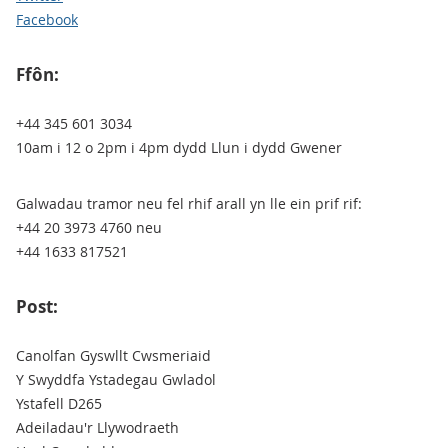
Facebook
Ffôn:
+44 345 601 3034
10am i 12 o 2pm i 4pm dydd Llun i dydd Gwener
Galwadau tramor neu fel rhif arall yn lle ein prif rif:
+44 20 3973 4760 neu
+44 1633 817521
Post:
Canolfan Gyswllt Cwsmeriaid
Y Swyddfa Ystadegau Gwladol
Ystafell D265
Adeiladau'r Llywodraeth