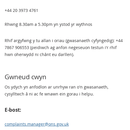
+44 20 3973 4761
Rhwng 8.30am a 5.30pm yn ystod yr wythnos
Rhif argyfwng y tu allan i oriau (gwasanaeth cyfyngedig): +44
7867 906553 (peidiwch ag anfon negeseuon testun i'r rhif
hwn oherwydd ni chânt eu darllen).
Gwneud cwyn
Os ydych yn anfodlon ar unrhyw ran o'n gwasanaeth,
cysylltwch â ni ac fe wnawn ein gorau i helpu.
E-bost:
complaints.manager@ons.gov.uk