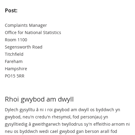
Post:
Complaints Manager
Office for National Statistics
Room 1100
Segensworth Road
Titchfield
Fareham
Hampshire
PO15 5RR
Rhoi gwybod am dwyll
Dylech gysylltu â ni i roi gwybod am dwyll os byddwch yn
gwybod, neu'n credu'n rhesymol, fod person(au) yn
gysylltiedig â gweithgarwch twyllodrus sy'n effeithio arnom ni
neu os byddwch wedi cael gwybod gan berson arall fod