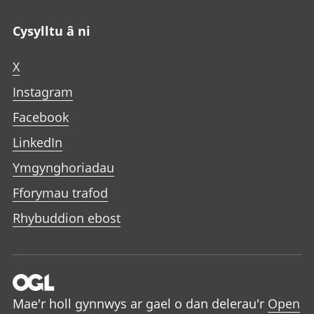
Cysylltu â ni
X
Instagram
Facebook
LinkedIn
Ymgynghoriadau
Fforymau trafod
Rhybuddion ebost
Mae'r holl gynnwys ar gael o dan delerau'r
Open