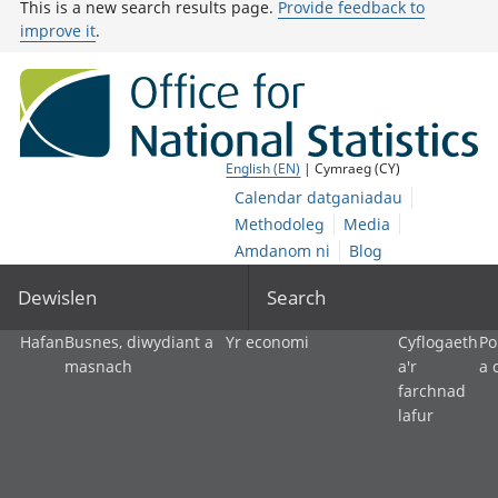
This is a new search results page.
Provide feedback to
improve it
.
English (EN)
| Cymraeg (CY)
Calendar datganiadau
Methodoleg
Media
Amdanom ni
Blog
Dewislen
Search
Hafan
Busnes, diwydiant a
Yr economi
Cyflogaeth
Po
masnach
a'r
a 
farchnad
lafur