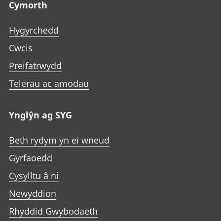
Cymorth
Hygyrchedd
Cwcis
Preifatrwydd
Telerau ac amodau
Ynglŷn ag SYG
Beth rydym yn ei wneud
Gyrfaoedd
Cysylltu â ni
Newyddion
Rhyddid Gwybodaeth