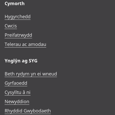
Cymorth
Hygyrchedd
Cwcis
Preifatrwydd
Telerau ac amodau
Ynglŷn ag SYG
Beth rydym yn ei wneud
Gyrfaoedd
Cysylltu â ni
Newyddion
Rhyddid Gwybodaeth