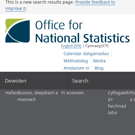
This is a new search results page.
Provide feedback to
improve it
.
English (EN)
| Cymraeg (CY)
Calendar datganiadau
Methodoleg
Media
Amdanom ni
Blog
Dewislen
Search
Hafan
Busnes, diwydiant a
Yr economi
Cyflogaeth
Po
masnach
a'r
a 
farchnad
lafur