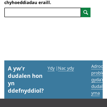
chyhoeddiadau eraill.
Search
Adrodd
A yw'r
Ydy
|
Nac ydy
proble
dudalen hon
gyda’r
yn
dudale
ddefnyddiol?
yma
Footer links