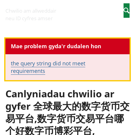
Busnes
Allgynnyrch
Pobl
Newidiadau i
economaidd a
mewn
Chwilio am allweddair
Searc
fusnesau
chynhyrchiant
gwaith
neu ID cyfres amser
Diwydiant
Cyfrifon
Pobl
adeiladu
amgylcheddol
nad
Y diwydiant TG
Llwodraeth, y
ydynt
a'r rhyngrwyd
sector cyhoeddus
mewn
Mae problem gyda'r dudalen hon
Masnach
a threthi
gwaith
ryngwladol
Cynnyrch
Y diwydiant
Domestig Gros
the query string did not meet
gweithgynhyrchu
(CDG)
requirements
a chynhyrchu
Gwerth
Y diwydiant
Ychwanegol Gros
manwethu
Mynegeion
Canlyniadau chwilio ar
Y diwydiant
chwyddiant a
twristiaeth
phrisiau
gyfer 全球最大的数字货币交
Buddsoddiadau,
pensiynau ac
易平台,数字货币交易平台哪
ymddiriedolaethau
个好数字币博彩平台,
Cyfrifon gwladol
Cyfrifon