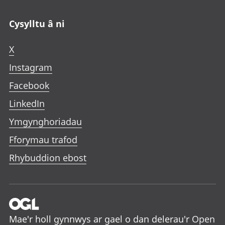
Cysylltu â ni
X
Instagram
Facebook
LinkedIn
Ymgynghoriadau
Fforymau trafod
Rhybuddion ebost
Mae'r holl gynnwys ar gael o dan delerau'r
Open