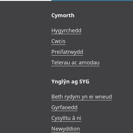
Footer links
Cymorth
Hygyrchedd
Cwcis
Preifatrwydd
Telerau ac amodau
Ynglŷn ag SYG
Beth rydym yn ei wneud
Gyrfaoedd
Cysylltu â ni
Newyddion