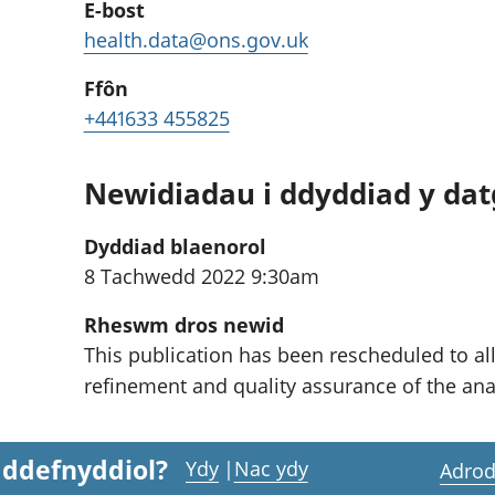
E-bost
health.data@ons.gov.uk
Ffôn
+441633 455825
Newidiadau i ddyddiad y da
Dyddiad blaenorol
8 Tachwedd 2022 9:30am
Rheswm dros newid
This publication has been rescheduled to al
refinement and quality assurance of the ana
 ddefnyddiol?
Ydy
|
Nac ydy
Adrod