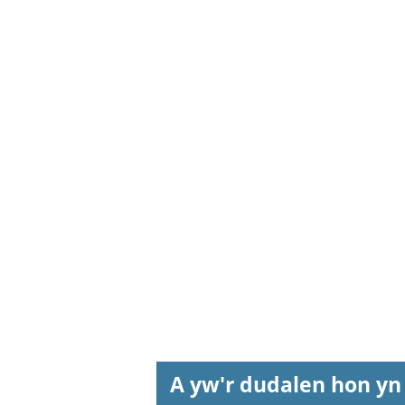
A yw'r dudalen hon yn