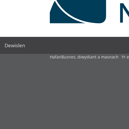
Dewislen
Hafan
Busnes, diwydiant a masnach
Yr 