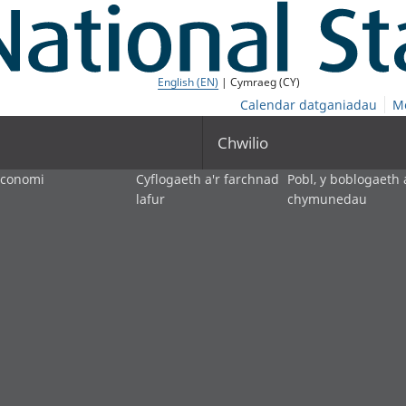
English (EN)
| Cymraeg (CY)
Calendar datganiadau
M
Chwilio
economi
Cyflogaeth a'r farchnad
Pobl, y boblogaeth 
lafur
chymunedau