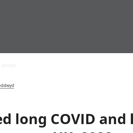
Allgynnyrch
Pobl mewn gwaith
Armed forces 
economaidd a
Pobl nad ydynt
Genedigaethau
s amser
chynhyrchiant
mewn gwaith
marwolaethau 
Cyfrifon
Troseddu a chy
amgylcheddol
Hunaniaeth ddi
eddwyd
Llwodraeth, y sector
Addysg a gofal
cyhoeddus a threthi
Etholiadau
Cynnyrch Domestig
Iechyd a gofal
Gros (CDG)
Nodweddion a
ed long COVID and 
Gwerth Ychwanegol
Tai
Gros
Hamdden a thwr
Mynegeion
Lles