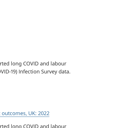
a chyllid
 ymfudo
orted long COVID and labour
ID-19) Infection Survey data.
t outcomes, UK: 2022
orted long COVID and labour