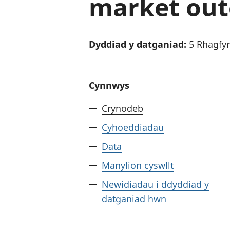
market out
Dyddiad y datganiad:
5 Rhagfy
Cynnwys
Crynodeb
Cyhoeddiadau
Data
Manylion cyswllt
Newidiadau i ddyddiad y
datganiad hwn