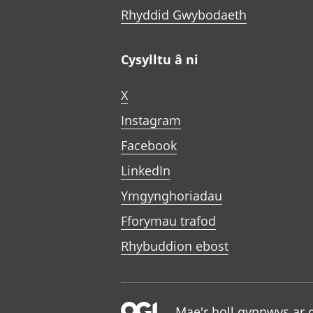
Rhyddid Gwybodaeth
Cysylltu â ni
X
Instagram
Facebook
LinkedIn
Ymgynghoriadau
Fforymau trafod
Rhybuddion ebost
Mae'r holl gynnwys ar 