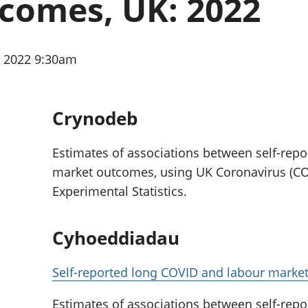
comes, UK: 2022
chwyddiant a
Cyllid personol 
phrisiau
aelwydydd
Buddsoddiadau,
Poblogaeth ac
pensiynau ac
r 2022 9:30am
ymddiriedolaethau
Cyfrifon gwladol
Cyfrifon rhanbarthol
Crynodeb
Estimates of associations between self-rep
market outcomes, using UK Coronavirus (COV
Experimental Statistics.
Cyhoeddiadau
Self-reported long COVID and labour marke
Estimates of associations between self-rep