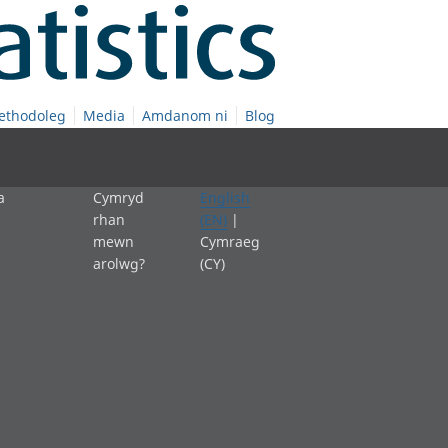
ethodoleg
Media
Amdanom ni
Blog
a
Cymryd
English
rhan
(EN)
|
mewn
Cymraeg
arolwg?
(CY)