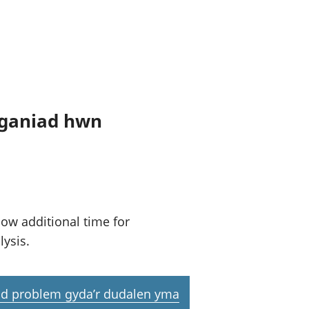
tganiad hwn
low additional time for
lysis.
d problem gyda’r dudalen yma