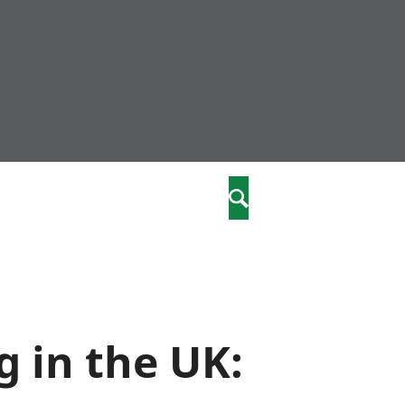
community
,
Chwilio
a phriodasau
fiawnder
wylliannol
 plant
 cymdeithasol
elwydydd
 in the UK:
istiaeth