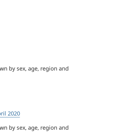
a chyllid
 ymfudo
wn by sex, age, region and
ril 2020
wn by sex, age, region and