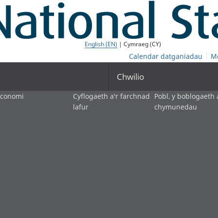
English (EN)
| Cymraeg (CY)
Calendar datganiadau
M
Chwilio
economi
Cyflogaeth a'r farchnad
Pobl, y boblogaeth 
lafur
chymunedau