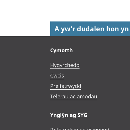
A yw'r dudalen hon yn
Footer links
Cymorth
Hygyrchedd
Cwcis
Preifatrwydd
Telerau ac amodau
Ynglŷn ag SYG
Beth rydym yn ei wneud