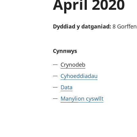
April 2020
Dyddiad y datganiad:
8 Gorffe
Cynnwys
Crynodeb
Cyhoeddiadau
Data
Manylion cyswllt