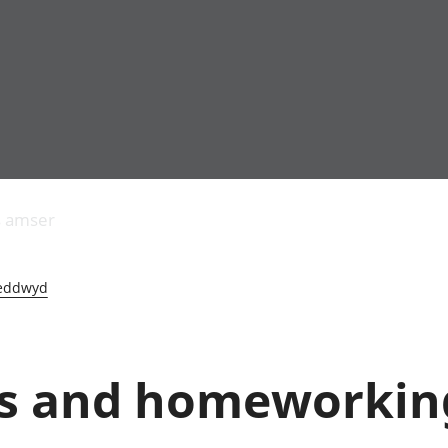
Allgynnyrch
Pobl mewn gwaith
Armed forces 
economaidd a
Pobl nad ydynt
Genedigaethau
s amser
chynhyrchiant
mewn gwaith
marwolaethau 
Cyfrifon
Troseddu a chy
amgylcheddol
Hunaniaeth ddi
eddwyd
Llwodraeth, y sector
Addysg a gofal
cyhoeddus a threthi
Etholiadau
Cynnyrch Domestig
Iechyd a gofal
Gros (CDG)
Nodweddion a
s and homeworking
Gwerth Ychwanegol
Tai
Gros
Hamdden a thwr
Mynegeion
Lles