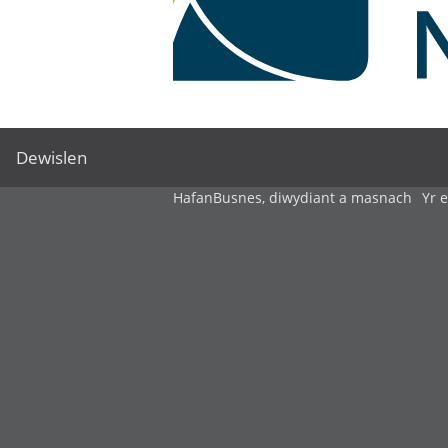
Dewislen
Hafan
Busnes, diwydiant a masnach
Yr 