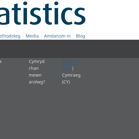
ethodoleg
Media
Amdanom ni
Blog
a
Cymryd
English
rhan
(EN)
|
mewn
Cymraeg
arolwg?
(CY)