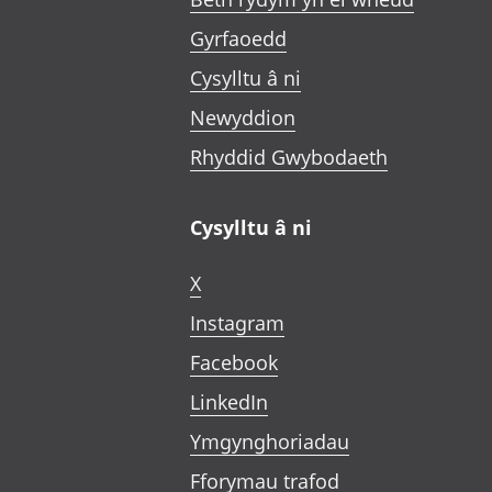
Gyrfaoedd
Cysylltu â ni
Newyddion
Rhyddid Gwybodaeth
Cysylltu â ni
X
Instagram
Facebook
LinkedIn
Ymgynghoriadau
Fforymau trafod