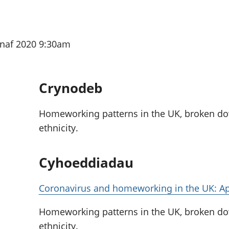
chwyddiant a
Cyllid personol 
phrisiau
aelwydydd
Buddsoddiadau,
Poblogaeth ac
pensiynau ac
nnaf 2020 9:30am
ymddiriedolaethau
Cyfrifon gwladol
Cyfrifon rhanbarthol
Crynodeb
Homeworking patterns in the UK, broken do
ethnicity.
Cyhoeddiadau
Coronavirus and homeworking in the UK: Ap
Homeworking patterns in the UK, broken do
ethnicity.