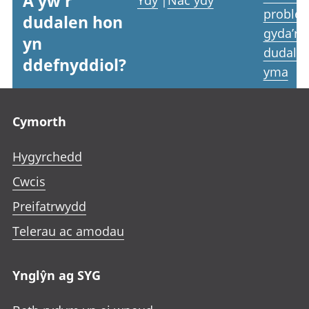
A yw'r
Ydy
|
Nac ydy
proble
dudalen hon
gyda’r
yn
dudale
ddefnyddiol?
yma
Footer links
Cymorth
Hygyrchedd
Cwcis
Preifatrwydd
Telerau ac amodau
Ynglŷn ag SYG