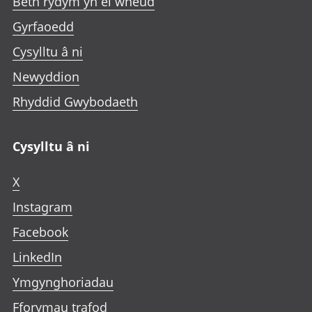
Beth rydym yn ei wneud
Gyrfaoedd
Cysylltu â ni
Newyddion
Rhyddid Gwybodaeth
Cysylltu â ni
X
Instagram
Facebook
LinkedIn
Ymgynghoriadau
Fforymau trafod