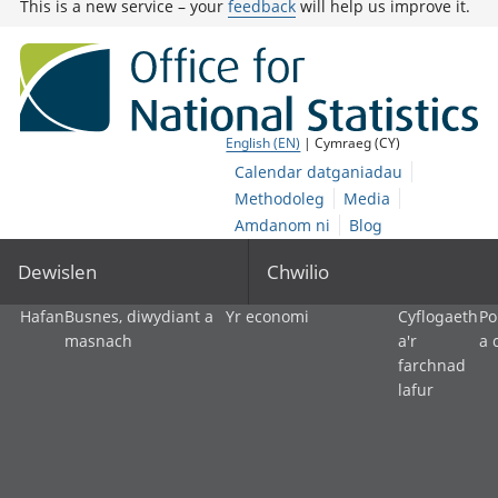
This is a new service – your
feedback
will help us improve it.
English (EN)
| Cymraeg (CY)
Calendar datganiadau
Methodoleg
Media
Amdanom ni
Blog
Dewislen
Chwilio
Hafan
Busnes, diwydiant a
Yr economi
Cyflogaeth
Po
masnach
a'r
a 
farchnad
lafur