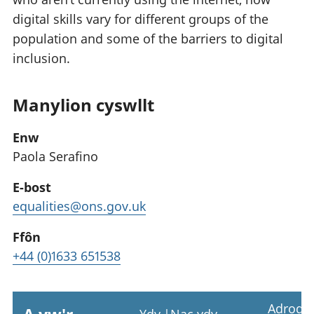
digital skills vary for different groups of the
population and some of the barriers to digital
inclusion.
Manylion cyswllt
Enw
Paola Serafino
E-bost
equalities@ons.gov.uk
Ffôn
+44 (0)1633 651538
Adrodd