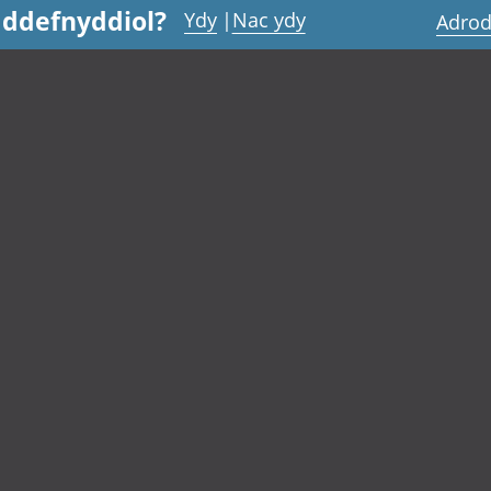
 ddefnyddiol?
Ydy
|
Nac ydy
Adrod