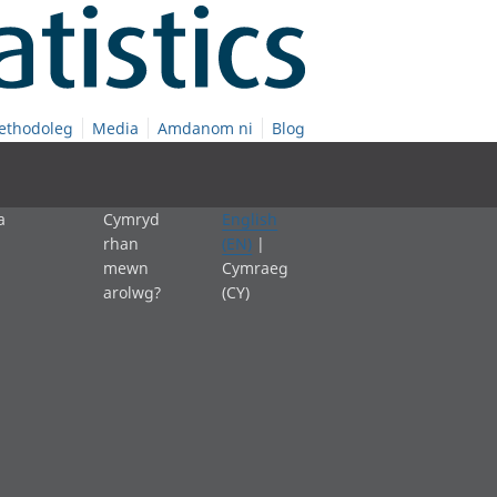
ethodoleg
Media
Amdanom ni
Blog
a
Cymryd
English
rhan
(EN)
|
mewn
Cymraeg
arolwg?
(CY)