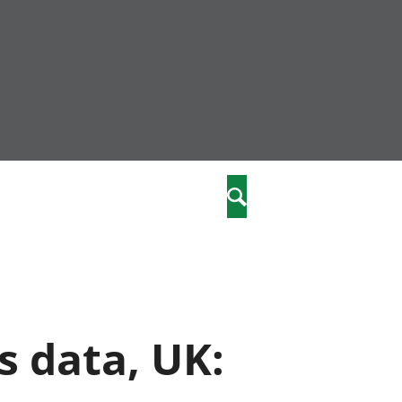
community
,
Chwilio
a phriodasau
fiawnder
wylliannol
 plant
 cymdeithasol
elwydydd
s data, UK:
istiaeth