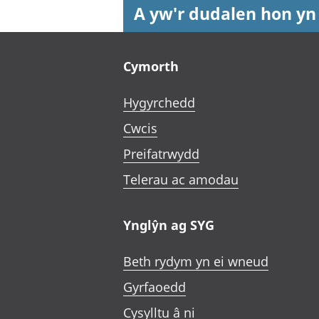
A yw'r dudalen hon yn
Footer links
Cymorth
Hygyrchedd
Cwcis
Preifatrwydd
Telerau ac amodau
Ynglŷn ag SYG
Beth rydym yn ei wneud
Gyrfaoedd
Cysylltu â ni