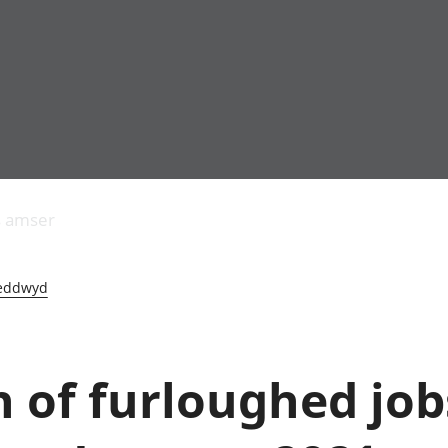
Allgynnyrch
Pobl mewn gwaith
Armed forces 
economaidd a
Pobl nad ydynt
Genedigaethau
s amser
chynhyrchiant
mewn gwaith
marwolaethau 
Cyfrifon
Troseddu a chy
amgylcheddol
Hunaniaeth ddi
eddwyd
Llwodraeth, y sector
Addysg a gofal
cyhoeddus a threthi
Etholiadau
Cynnyrch Domestig
Iechyd a gofal
Gros (CDG)
Nodweddion a
of furloughed job
Gwerth Ychwanegol
Tai
Gros
Hamdden a thwr
Mynegeion
Lles