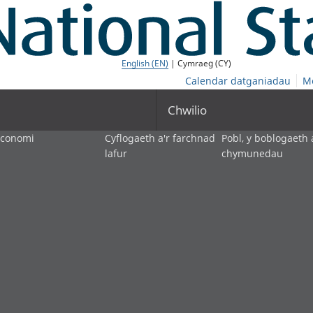
English (EN)
| Cymraeg (CY)
Calendar datganiadau
M
Chwilio
economi
Cyflogaeth a'r farchnad
Pobl, y boblogaeth 
lafur
chymunedau