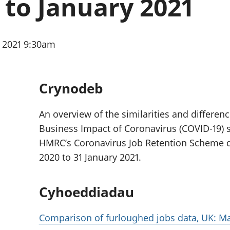
 to January 2021
chwyddiant a
Cyllid personol 
phrisiau
aelwydydd
Buddsoddiadau,
Poblogaeth ac
pensiynau ac
 2021 9:30am
ymddiriedolaethau
Cyfrifon gwladol
Cyfrifon rhanbarthol
Crynodeb
An overview of the similarities and differen
Business Impact of Coronavirus (COVID-19) 
HMRC’s Coronavirus Job Retention Scheme da
2020 to 31 January 2021.
Cyhoeddiadau
Comparison of furloughed jobs data, UK: Ma