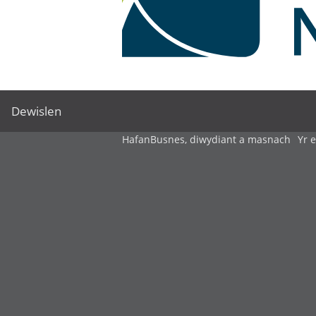
Dewislen
Hafan
Busnes, diwydiant a masnach
Yr 