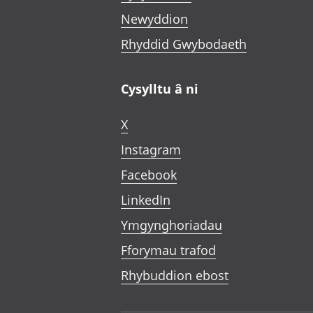
Newyddion
Rhyddid Gwybodaeth
Cysylltu â ni
X
Instagram
Facebook
LinkedIn
Ymgynghoriadau
Fforymau trafod
Rhybuddion ebost