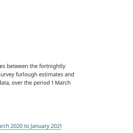
a chyllid
 ymfudo
ces between the fortnightly
survey furlough estimates and
ta, over the period 1 March
rch 2020 to January 2021