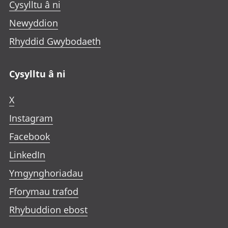
Cysylltu â ni
Newyddion
Rhyddid Gwybodaeth
Cysylltu â ni
X
Instagram
Facebook
LinkedIn
Ymgynghoriadau
Fforymau trafod
Rhybuddion ebost