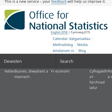
This is a new service – your
feedback
will help us improve it.
English (EN)
| Cymraeg (CY)
Calendar datganiadau
Methodoleg
Media
Amdanom ni
Blog
Dewislen
Search
Hafan
Busnes, diwydiant a
Yr economi
Cyflogaeth
Po
masnach
a'r
a 
farchnad
lafur