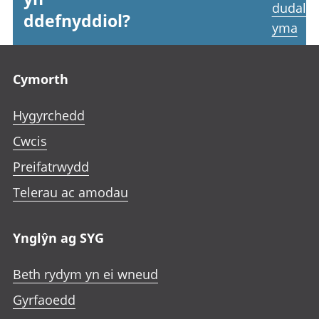
dudale
ddefnyddiol?
yma
Footer links
Cymorth
Hygyrchedd
Cwcis
Preifatrwydd
Telerau ac amodau
Ynglŷn ag SYG
Beth rydym yn ei wneud
Gyrfaoedd