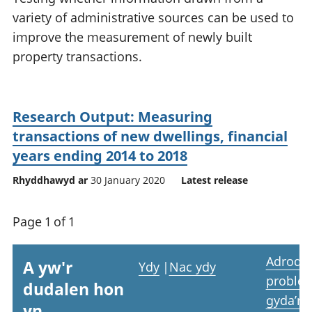
variety of administrative sources can be used to
improve the measurement of newly built
property transactions.
Research Output: Measuring
transactions of new dwellings, financial
years ending 2014 to 2018
Rhyddhawyd ar
30 January 2020
Latest release
Page 1 of 1
Adrodd
A yw'r
Ydy
|
Nac ydy
proble
dudalen hon
gyda’r
yn