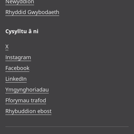
Newyddion
Rhyddid Gwybodaeth
Cysylltu â ni
X
Instagram
Facebook
LinkedIn
Ymgynghoriadau
Fforymau trafod
Rhybuddion ebost