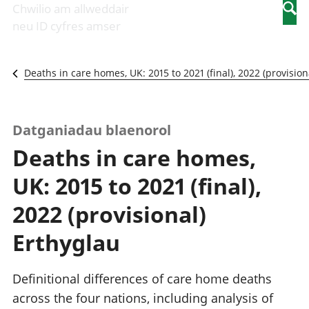
Newidiadau i
economaidd a
mewn
Chwilio am allweddair
Searc
fusnesau
chynhyrchiant
gwaith
neu ID cyfres amser
Diwydiant
Cyfrifon
Pobl
adeiladu
amgylcheddol
nad
Y diwydiant TG
Llwodraeth, y
ydynt
Deaths in care homes, UK: 2015 to 2021 (final), 2022 (provision
a'r rhyngrwyd
sector cyhoeddus
mewn
Masnach
a threthi
gwaith
ryngwladol
Cynnyrch
Y diwydiant
Domestig Gros
Datganiadau blaenorol
gweithgynhyrchu
(CDG)
Deaths in care homes,
a chynhyrchu
Gwerth
Y diwydiant
Ychwanegol Gros
UK: 2015 to 2021 (final),
manwethu
Mynegeion
Y diwydiant
chwyddiant a
2022 (provisional)
twristiaeth
phrisiau
Buddsoddiadau,
Erthyglau
pensiynau ac
ymddiriedolaethau
Cyfrifon gwladol
Definitional differences of care home deaths
Cyfrifon
across the four nations, including analysis of
rhanbarthol