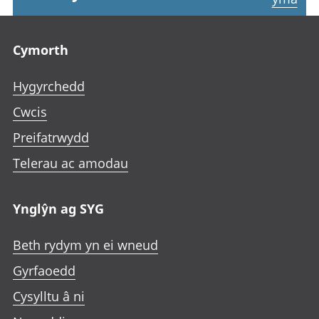
Footer links
Cymorth
Hygyrchedd
Cwcis
Preifatrwydd
Telerau ac amodau
Ynglŷn ag SYG
Beth rydym yn ei wneud
Gyrfaoedd
Cysylltu â ni