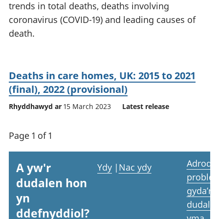
trends in total deaths, deaths involving
coronavirus (COVID-19) and leading causes of
death.
Deaths in care homes, UK: 2015 to 2021
(final), 2022 (provisional)
Rhyddhawyd ar
15 March 2023
Latest release
Page 1 of 1
Adrodd
A yw'r
Ydy
|
Nac ydy
proble
dudalen hon
gyda’r
yn
dudale
ddefnyddiol?
yma