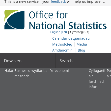
This is a new service – your
feedback
will help us improve it.
English (EN)
| Cymraeg (CY)
Calendar datganiadau
Methodoleg
Media
Amdanom ni
Blog
Dewislen
Search
Hafan
Busnes, diwydiant a
Yr economi
Cyflogaeth
Po
masnach
a'r
a 
farchnad
lafur