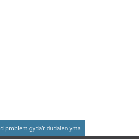
a chyllid
 ymfudo
d problem gyda’r dudalen yma