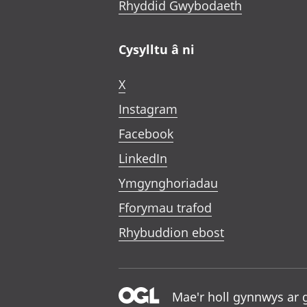
Rhyddid Gwybodaeth
Cysylltu â ni
X
Instagram
Facebook
LinkedIn
Ymgynghoriadau
Fforymau trafod
Rhybuddion ebost
Mae'r holl gynnwys ar 