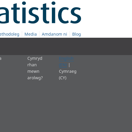
ethodoleg
Media
Amdanom ni
Blog
a
Cymryd
English
rhan
(EN)
|
mewn
Cymraeg
arolwg?
(CY)