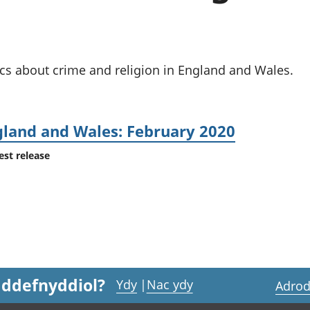
chwyddiant a
Cyllid personol 
phrisiau
aelwydydd
Buddsoddiadau,
Poblogaeth ac
pensiynau ac
ymddiriedolaethau
ics about crime and religion in England and Wales.
Cyfrifon gwladol
Cyfrifon rhanbarthol
gland and Wales: February 2020
est release
 ddefnyddiol?
Ydy
|
Nac ydy
Adrod