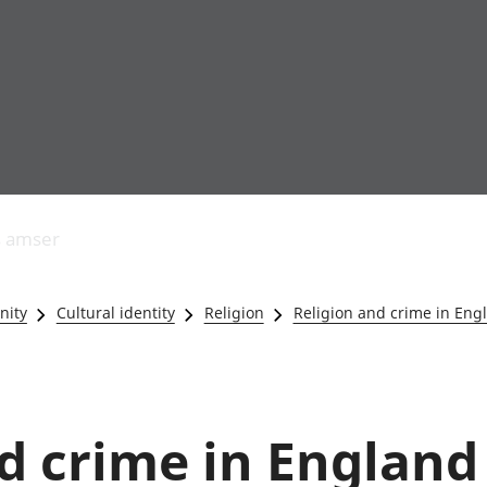
Allgynnyrch
Pobl mewn gwaith
Armed forces 
economaidd a
Pobl nad ydynt
Genedigaethau
s amser
chynhyrchiant
mewn gwaith
marwolaethau 
Cyfrifon
Troseddu a chy
amgylcheddol
Hunaniaeth ddi
nity
Cultural identity
Religion
Religion and crime in Eng
Llwodraeth, y sector
Addysg a gofal
cyhoeddus a threthi
Etholiadau
Cynnyrch Domestig
Iechyd a gofal
Gros (CDG)
Nodweddion a
Gwerth Ychwanegol
Housing
d crime in England
Gros
Hamdden a thwr
Mynegeion
Lles