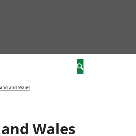
community
,
Search
a phriodasau
fiawnder
wylliannol
land and Wales
 plant
 cymdeithasol
elwydydd
 and Wales
istiaeth