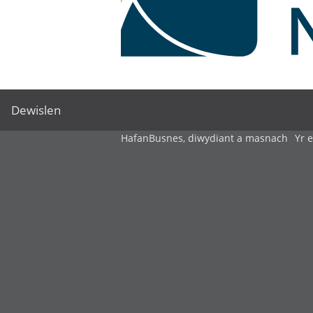
Dewislen
Hafan
Busnes, diwydiant a masnach
Yr 