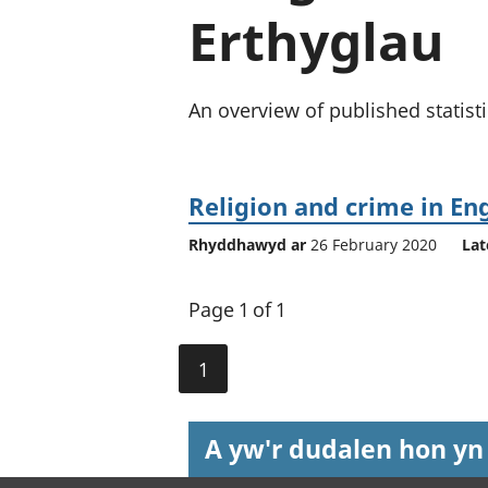
Erthyglau
An overview of published statist
Religion and crime in En
Rhyddhawyd ar
26 February 2020
Lat
Page 1 of 1
1
A yw'r dudalen hon yn