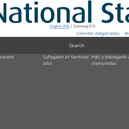
English (EN)
| Cymraeg (CY)
Calendar datganiadau
M
Search
economi
Cyflogaeth a'r farchnad
Pobl, y boblogaeth 
lafur
chymunedau