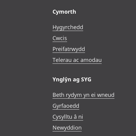
Footer links
Cymorth
Hygyrchedd
Cwcis
Preifatrwydd
Telerau ac amodau
Ynglŷn ag SYG
Beth rydym yn ei wneud
Gyrfaoedd
Cysylltu â ni
Newyddion