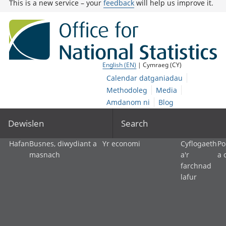
This is a new service – your
feedback
will help us improve it.
English (EN)
| Cymraeg (CY)
Calendar datganiadau
Methodoleg
Media
Amdanom ni
Blog
Dewislen
Search
Hafan
Busnes, diwydiant a
Yr economi
Cyflogaeth
Po
masnach
a'r
a 
farchnad
lafur