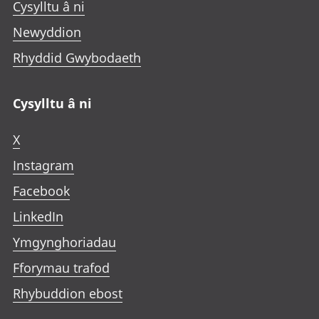
Cysylltu â ni
Newyddion
Rhyddid Gwybodaeth
Cysylltu â ni
X
Instagram
Facebook
LinkedIn
Ymgynghoriadau
Fforymau trafod
Rhybuddion ebost