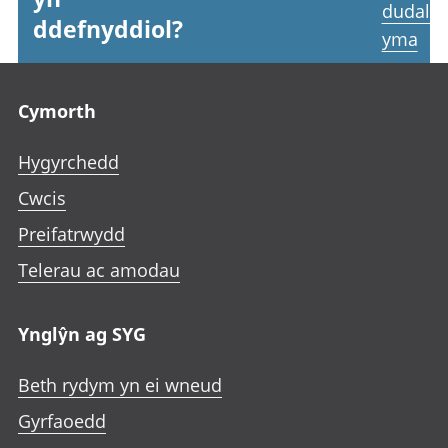
dudale
ddefnyddiol?
yma
Footer links
Cymorth
Hygyrchedd
Cwcis
Preifatrwydd
Telerau ac amodau
Ynglŷn ag SYG
Beth rydym yn ei wneud
Gyrfaoedd