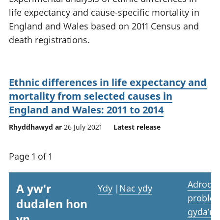
life expectancy and cause-specific mortality in
England and Wales based on 2011 Census and
death registrations.
Ethnic differences in life expectancy and
mortality from selected causes in
England and Wales: 2011 to 2014
Rhyddhawyd ar
26 July 2021
Latest release
Page 1 of 1
Adrodd
A yw'r
Ydy
|
Nac ydy
proble
dudalen hon
gyda’r
yn