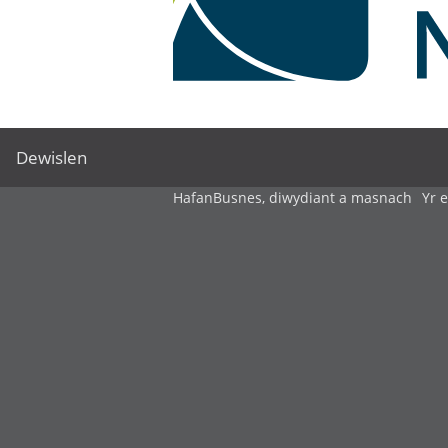
Dewislen
Hafan
Busnes, diwydiant a masnach
Yr 