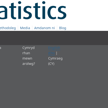
ethodoleg
Media
Amdanom ni
Blog
a
Cymryd
English
rhan
(EN)
|
mewn
Cymraeg
arolwg?
(CY)