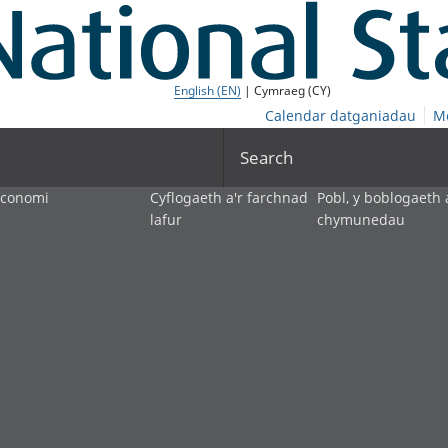
English (EN)
| Cymraeg (CY)
Calendar datganiadau
M
Search
economi
Cyflogaeth a'r farchnad
Pobl, y boblogaeth 
lafur
chymunedau