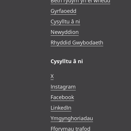
Beth rydym yn ei wneud
Gyrfaoedd
Cysylltu â ni
Newyddion
Rhyddid Gwybodaeth
Cysylltu â ni
X
Instagram
Facebook
LinkedIn
Ymgynghoriadau
Fforymau trafod