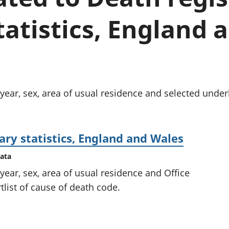
chwyddiant a
Cyllid personol 
phrisiau
aelwydydd
atistics, England 
Buddsoddiadau,
Poblogaeth ac
pensiynau ac
ymddiriedolaethau
Cyfrifon gwladol
Cyfrifon rhanbarthol
ear, sex, area of usual residence and selected under
ry statistics, England and Wales
data
ear, sex, area of usual residence and Office
rtlist of cause of death code.