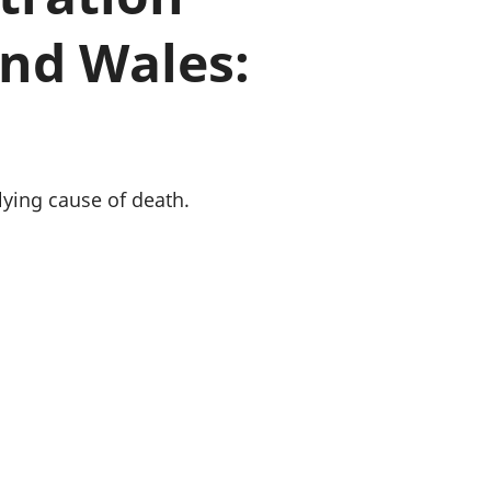
a chyllid
and Wales:
 ymfudo
lying cause of death.