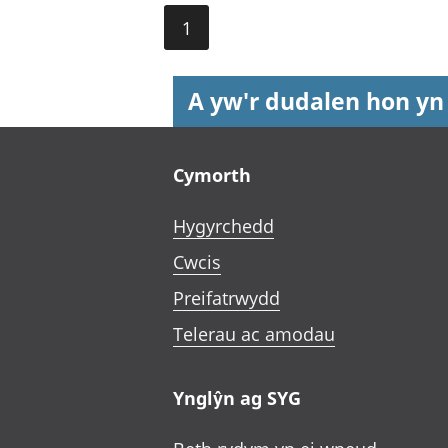
1
A yw'r dudalen hon yn
Footer links
Cymorth
Hygyrchedd
Cwcis
Preifatrwydd
Telerau ac amodau
Ynglŷn ag SYG