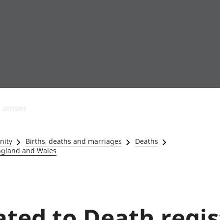
Allgynnyrch
Pobl mewn gwaith
Armed forces 
economaidd a
Pobl nad ydynt
Genedigaethau
s amser
chynhyrchiant
mewn gwaith
marwolaethau 
Cyfrifon
Troseddu a chy
amgylcheddol
Hunaniaeth ddi
nity
Births, deaths and marriages
Deaths
Llwodraeth, y sector
Addysg a gofal
England and Wales
cyhoeddus a threthi
Etholiadau
Cynnyrch Domestig
Iechyd a gofal
Gros (CDG)
Nodweddion a
Gwerth Ychwanegol
Housing
Gros
Hamdden a thwr
lated to Death regi
Mynegeion
Lles