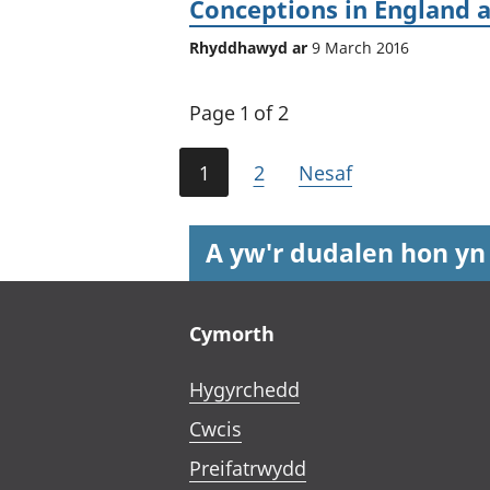
Conceptions in England 
Rhyddhawyd ar
9 March 2016
Page 1 of 2
1
2
Nesaf
A yw'r dudalen hon yn
Footer links
Cymorth
Hygyrchedd
Cwcis
Preifatrwydd