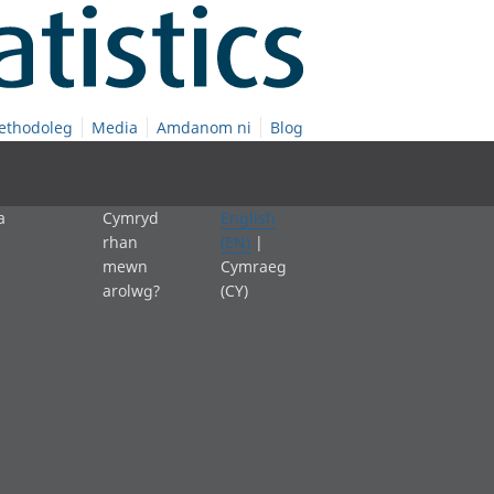
ethodoleg
Media
Amdanom ni
Blog
a
Cymryd
English
rhan
(EN)
|
mewn
Cymraeg
arolwg?
(CY)