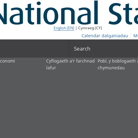
English (EN)
| Cymraeg (CY)
Calendar datganiadau
M
Search
economi
Cyflogaeth a'r farchnad
Pobl, y boblogaeth 
lafur
chymunedau