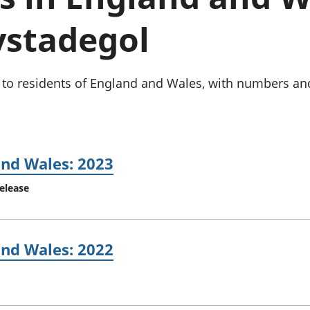
chwyddiant a
Cyllid personol 
phrisiau
aelwydydd
ystadegol
Buddsoddiadau,
Poblogaeth ac
pensiynau ac
ymddiriedolaethau
Cyfrifon gwladol
s to residents of England and Wales, with numbers an
Cyfrifon rhanbarthol
and Wales: 2023
release
and Wales: 2022