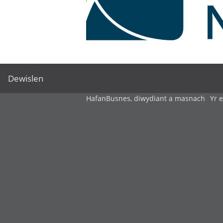
Dewislen
Hafan
Busnes, diwydiant a masnach
Yr 