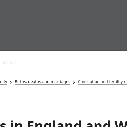
Allgynnyrch
Pobl mewn gwaith
Armed forces 
economaidd a
Pobl nad ydynt
Genedigaethau
s amser
chynhyrchiant
mewn gwaith
marwolaethau 
Cyfrifon
Troseddu a chy
amgylcheddol
Hunaniaeth ddi
nity
Births, deaths and marriages
Conception and fertility r
Llwodraeth, y sector
Addysg a gofal
cyhoeddus a threthi
Etholiadau
Cynnyrch Domestig
Iechyd a gofal
Gros (CDG)
Nodweddion a
Gwerth Ychwanegol
Housing
Gros
Hamdden a thwr
s in England and W
Mynegeion
Lles