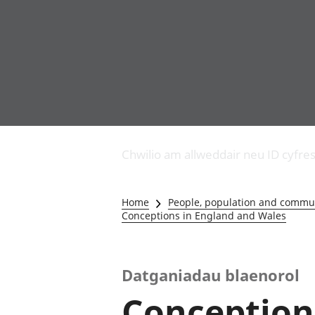
Busnes
Newidiadau i fusnesau
Chwilio am allweddair neu ID cyfre
Diwydiant adeiladu
Y diwydiant TG a'r
rhyngrwyd
Home
People, population and commu
Masnach ryngwladol
Conceptions in England and Wales
Y diwydiant
gweithgynhyrchu a
chynhyrchu
Datganiadau blaenorol
Y diwydiant manwethu
Y diwydiant twristiaeth
Conception