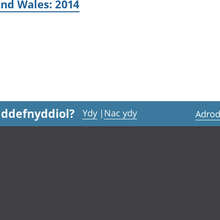
and Wales: 2014
 ddefnyddiol?
Ydy
|
Nac ydy
Adrod