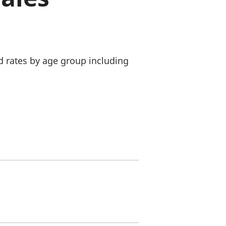
a chyllid
 ymfudo
d rates by age group including