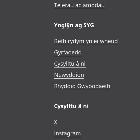
Telerau ac amodau
Ynglŷn ag SYG
Beth rydym yn ei wneud
Gyrfaoedd
Cysylltu â ni
Newyddion
Rhyddid Gwybodaeth
Cysylltu â ni
X
Instagram