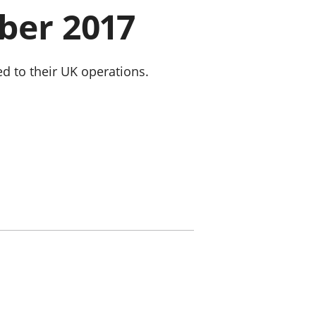
a chyllid
ber 2017
 ymfudo
ed to their UK operations.