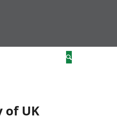
community
,
Search
a phriodasau
fiawnder
wylliannol
 plant
 cymdeithasol
elwydydd
y of UK
istiaeth