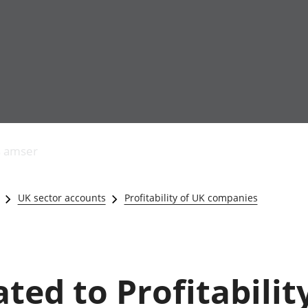
Allgynnyrch
Pobl mewn gwaith
Armed forces 
economaidd a
Pobl nad ydynt
Genedigaethau
s amser
chynhyrchiant
mewn gwaith
marwolaethau 
Cyfrifon
Troseddu a chy
amgylcheddol
Hunaniaeth ddi
UK sector accounts
Profitability of UK companies
Llwodraeth, y sector
Addysg a gofal
cyhoeddus a threthi
Etholiadau
Cynnyrch Domestig
Iechyd a gofal
Gros (CDG)
Nodweddion a
Gwerth Ychwanegol
Housing
ated to Profitabilit
Gros
Hamdden a thwr
Mynegeion
Lles