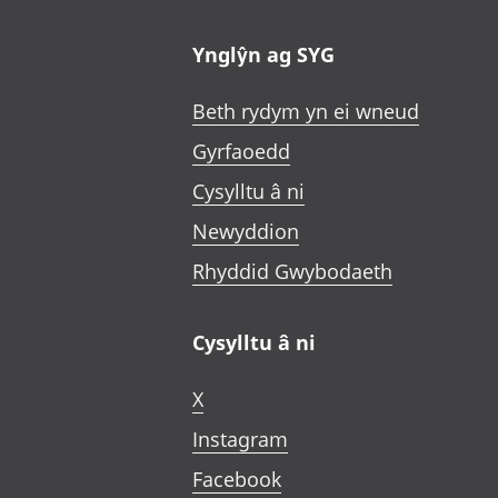
Ynglŷn ag SYG
Beth rydym yn ei wneud
Gyrfaoedd
Cysylltu â ni
Newyddion
Rhyddid Gwybodaeth
Cysylltu â ni
X
Instagram
Facebook