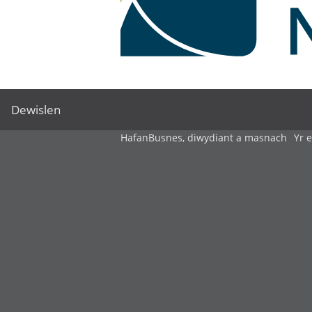
Dewislen
Hafan
Busnes, diwydiant a masnach
Yr 