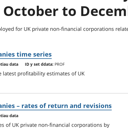
chwyddiant a
Cyllid personol 
 October to Decem
phrisiau
aelwydydd
Buddsoddiadau,
Poblogaeth ac
pensiynau ac
ymddiriedolaethau
ployed for UK private non-financial corporations relat
Cyfrifon gwladol
Cyfrifon rhanbarthol
anies time series
etiau data
ID y set ddata:
PROF
 latest profitability estimates of UK
nies – rates of return and revisions
etiau data
es of UK private non-financial corporations by