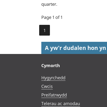
quarter.
Page 1 of 1
1
A yw'r dudalen hon yn
Footer links
Cymorth
Hygyrchedd
Cwcis
Preifatrwydd
Telerau ac amodau