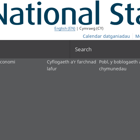
English (EN)
| Cymraeg (CY)
Calendar datganiadau
M
Search
economi
Cyflogaeth a'r farchnad
Pobl, y boblogaeth 
lafur
chymunedau