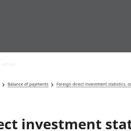
Allgynnyrch
Pobl mewn gwaith
Armed forces 
economaidd a
Pobl nad ydynt
Genedigaethau
s amser
chynhyrchiant
mewn gwaith
marwolaethau 
Cyfrifon
Troseddu a chy
amgylcheddol
Hunaniaeth ddi
Balance of payments
Foreign direct investment statistics,
Llwodraeth, y sector
Addysg a gofal
cyhoeddus a threthi
Etholiadau
Cynnyrch Domestig
Iechyd a gofal
Gros (CDG)
Nodweddion a
Gwerth Ychwanegol
Housing
ect investment stat
Gros
Hamdden a thwr
Mynegeion
Lles