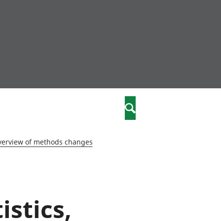
community
,
Search
a phriodasau
fiawnder
wylliannol
 overview of methods changes
 plant
 cymdeithasol
elwydydd
istics,
istiaeth