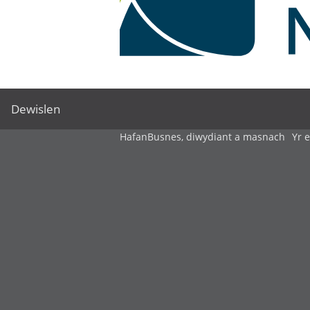
Dewislen
Hafan
Busnes, diwydiant a masnach
Yr 