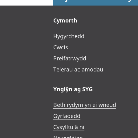
Footer links
Cymorth
Hygyrchedd
Cwcis
Preifatrwydd
Telerau ac amodau
Ynglŷn ag SYG
Beth rydym yn ei wneud
Gyrfaoedd
Cysylltu â ni