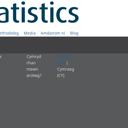
ethodoleg
Media
Amdanom ni
Blog
a
Cymryd
English
rhan
(EN)
|
mewn
Cymraeg
arolwg?
(CY)