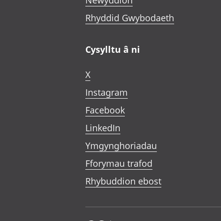
Newyddion
Rhyddid Gwybodaeth
Cysylltu â ni
X
Instagram
Facebook
LinkedIn
Ymgynghoriadau
Fforymau trafod
Rhybuddion ebost