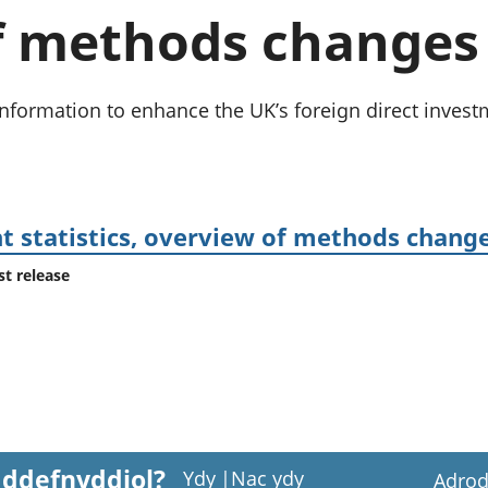
chwyddiant a
Cyllid personol 
f methods changes
phrisiau
aelwydydd
Buddsoddiadau,
Poblogaeth ac
pensiynau ac
ymddiriedolaethau
ormation to enhance the UK’s foreign direct investm
Cyfrifon gwladol
Cyfrifon rhanbarthol
t statistics, overview of methods change
st release
 ddefnyddiol?
Ydy
|
Nac ydy
Adrod