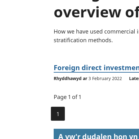
overview o
How we have used commercial inf
stratification methods.
Foreign direct investmen
Rhyddhawyd ar
3 February 2022
Late
Page 1 of 1
1
A yw'r dudalen hon yn