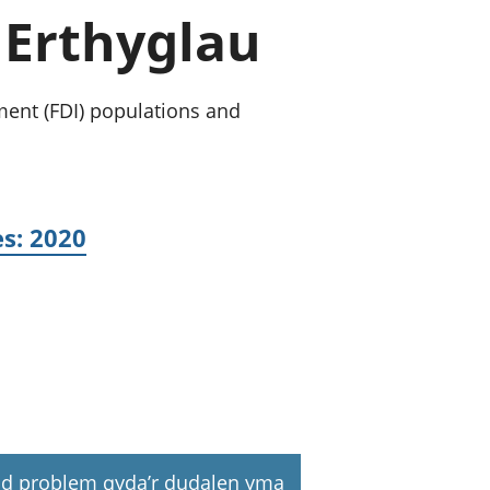
a chyllid
 Erthyglau
 ymfudo
ent (FDI) populations and
s: 2020
d problem gyda’r dudalen yma