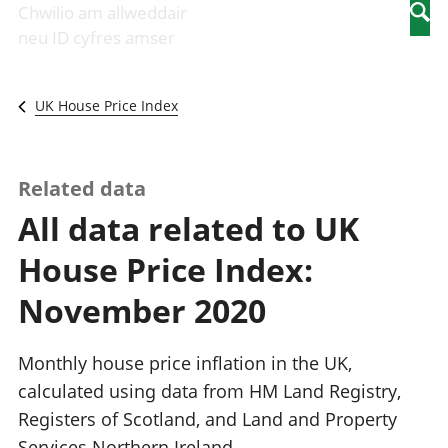
Newidiadau i
economaidd a
mewn
Chwilio am allweddair
Searc
fusnesau
chynhyrchiant
gwaith
neu ID cyfres amser
Diwydiant
Cyfrifon
Pobl
adeiladu
amgylcheddol
nad
Y diwydiant TG
Llwodraeth, y
ydynt
UK House Price Index
a'r rhyngrwyd
sector cyhoeddus
mewn
Masnach
a threthi
gwaith
ryngwladol
Cynnyrch
Y diwydiant
Domestig Gros
Related data
gweithgynhyrchu
(CDG)
All data related to UK
a chynhyrchu
Gwerth
Y diwydiant
Ychwanegol Gros
House Price Index:
manwethu
Mynegeion
Y diwydiant
chwyddiant a
November 2020
twristiaeth
phrisiau
Buddsoddiadau,
pensiynau ac
Monthly house price inflation in the UK,
ymddiriedolaethau
calculated using data from HM Land Registry,
Cyfrifon gwladol
Registers of Scotland, and Land and Property
Cyfrifon
rhanbarthol
Services Northern Ireland.