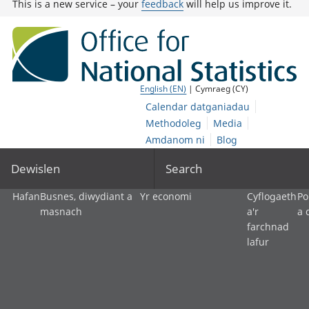
This is a new service – your
feedback
will help us improve it.
English (EN)
| Cymraeg (CY)
Calendar datganiadau
Methodoleg
Media
Amdanom ni
Blog
Dewislen
Search
Hafan
Busnes, diwydiant a
Yr economi
Cyflogaeth
Po
masnach
a'r
a 
farchnad
lafur