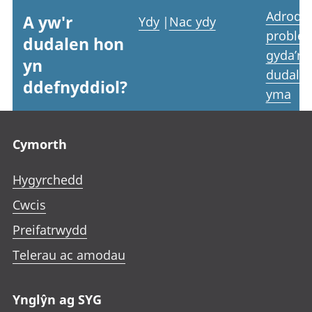
Adrodd
A yw'r
Ydy
|
Nac ydy
proble
dudalen hon
gyda’r
yn
dudale
ddefnyddiol?
yma
Footer links
Cymorth
Hygyrchedd
Cwcis
Preifatrwydd
Telerau ac amodau
Ynglŷn ag SYG