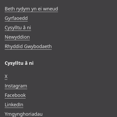
Beth rydym yn ei wneud
Gyrfaoedd
Cysylltu â ni
Newyddion
Rhyddid Gwybodaeth
Cysylltu â ni
X
Instagram
Facebook
LinkedIn
Ymgynghoriadau