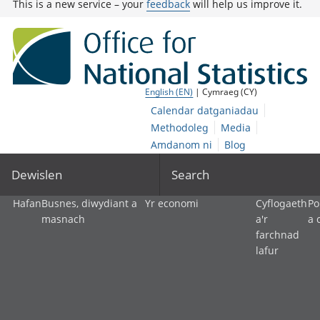
This is a new service – your
feedback
will help us improve it.
English (EN)
| Cymraeg (CY)
Calendar datganiadau
Methodoleg
Media
Amdanom ni
Blog
Dewislen
Search
Hafan
Busnes, diwydiant a
Yr economi
Cyflogaeth
Po
masnach
a'r
a 
farchnad
lafur