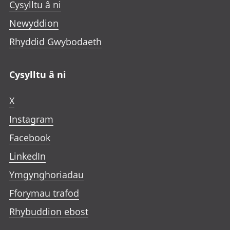
Cysylltu â ni
Newyddion
Rhyddid Gwybodaeth
Cysylltu â ni
X
Instagram
Facebook
LinkedIn
Ymgynghoriadau
Fforymau trafod
Rhybuddion ebost