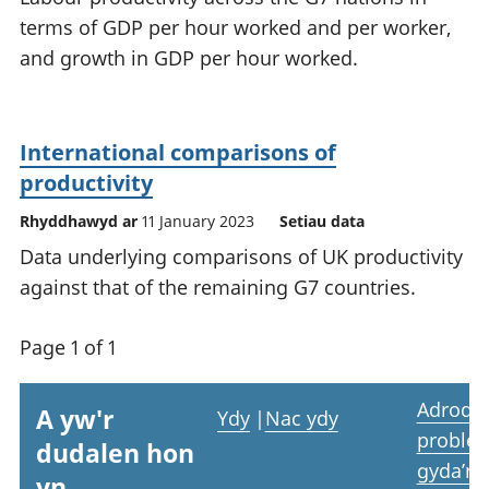
terms of GDP per hour worked and per worker,
and growth in GDP per hour worked.
International comparisons of
productivity
Rhyddhawyd ar
11 January 2023
Setiau data
Data underlying comparisons of UK productivity
against that of the remaining G7 countries.
Page 1 of 1
Adrodd
A yw'r
Ydy
|
Nac ydy
proble
dudalen hon
gyda’r
yn