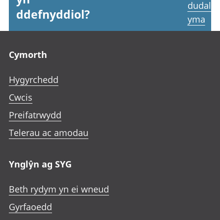
dudale
ddefnyddiol?
yma
Footer links
Cymorth
Hygyrchedd
Cwcis
Preifatrwydd
Telerau ac amodau
Ynglŷn ag SYG
Beth rydym yn ei wneud
Gyrfaoedd