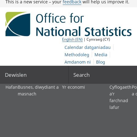
This is a new service – your
feedback
will help us improve it.
English (EN)
| Cymraeg (CY)
Calendar datganiadau
Methodoleg
Media
Amdanom ni
Blog
Dewislen
Search
Hafan
Busnes, diwydiant a
Yr economi
Cyflogaeth
Po
masnach
a'r
a 
farchnad
lafur