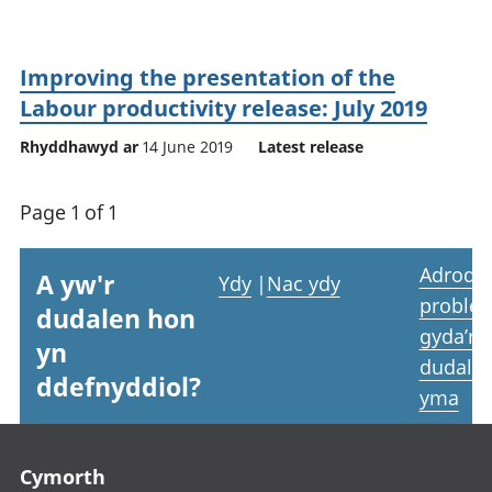
Improving the presentation of the
Labour productivity release: July 2019
Rhyddhawyd ar
14 June 2019
Latest release
Page 1 of 1
Adrodd
A yw'r
Ydy
|
Nac ydy
proble
dudalen hon
gyda’r
yn
dudale
ddefnyddiol?
yma
Footer links
Cymorth