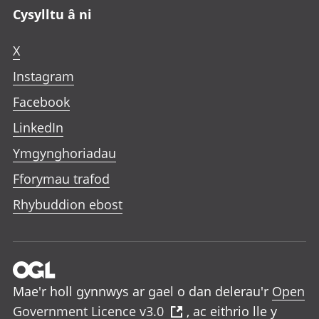
Cysylltu â ni
X
Instagram
Facebook
LinkedIn
Ymgynghoriadau
Fforymau trafod
Rhybuddion ebost
Mae'r holl gynnwys ar gael o dan delerau'r
Open
Government Licence v3.0
, ac eithrio lle y