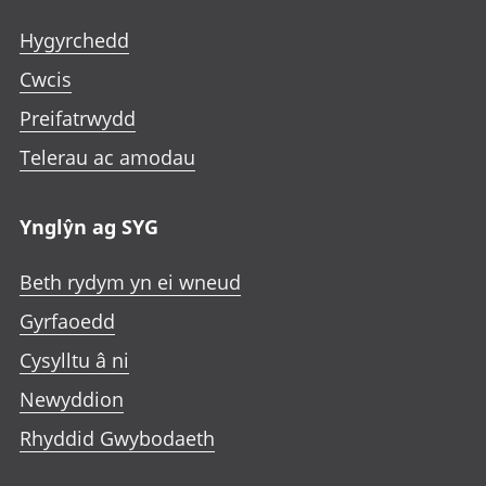
Hygyrchedd
Cwcis
Preifatrwydd
Telerau ac amodau
Ynglŷn ag SYG
Beth rydym yn ei wneud
Gyrfaoedd
Cysylltu â ni
Newyddion
Rhyddid Gwybodaeth